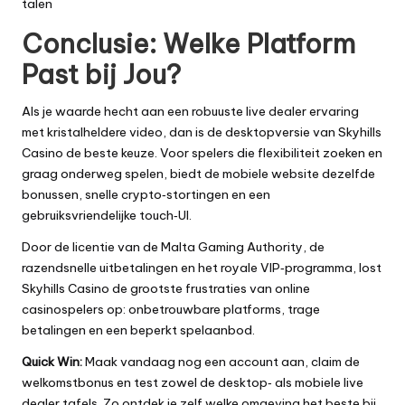
talen
Conclusie: Welke Platform
Past bij Jou?
Als je waarde hecht aan een robuuste live dealer ervaring
met kristalheldere video, dan is de desktopversie van Skyhills
Casino de beste keuze. Voor spelers die flexibiliteit zoeken en
graag onderweg spelen, biedt de mobiele website dezelfde
bonussen, snelle crypto‑stortingen en een
gebruiksvriendelijke touch‑UI.
Door de licentie van de Malta Gaming Authority, de
razendsnelle uitbetalingen en het royale VIP‑programma, lost
Skyhills Casino de grootste frustraties van online
casinospelers op: onbetrouwbare platforms, trage
betalingen en een beperkt spelaanbod.
Quick Win:
Maak vandaag nog een account aan, claim de
welkomstbonus en test zowel de desktop‑ als mobiele live
dealer tafels. Zo ontdek je zelf welke omgeving het beste bij