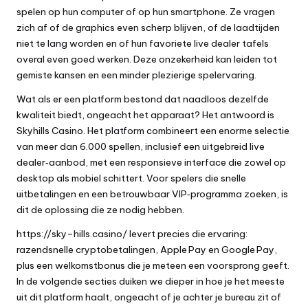
spelen op hun computer of op hun smartphone. Ze vragen
zich af of de graphics even scherp blijven, of de laadtijden
niet te lang worden en of hun favoriete live dealer tafels
overal even goed werken. Deze onzekerheid kan leiden tot
gemiste kansen en een minder plezierige spelervaring.
Wat als er een platform bestond dat naadloos dezelfde
kwaliteit biedt, ongeacht het apparaat? Het antwoord is
Skyhills Casino. Het platform combineert een enorme selectie
van meer dan 6.000 spellen, inclusief een uitgebreid live
dealer‑aanbod, met een responsieve interface die zowel op
desktop als mobiel schittert. Voor spelers die snelle
uitbetalingen en een betrouwbaar VIP‑programma zoeken, is
dit de oplossing die ze nodig hebben.
https://sky–hills.casino/
levert precies die ervaring:
razendsnelle cryptobetalingen, Apple Pay en Google Pay,
plus een welkomstbonus die je meteen een voorsprong geeft.
In de volgende secties duiken we dieper in hoe je het meeste
uit dit platform haalt, ongeacht of je achter je bureau zit of