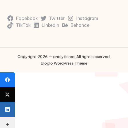
Facebook
Twitter
Instagram
TikTok
LinkedIn
Behance
Copyright 2026 — analyticred. All rights reserved.
Bloglo WordPress Theme