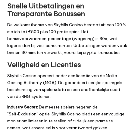
Snelle Uitbetalingen en
Transparante Bonussen
De welkomstbonus van Skyhills Casino bestaat uit een 100 %
match tot €500 plus 100 gratis spins. Het
bonusvoorwaarden‑percentage (wagering) is 30x, wat
lager is dan bij veel concurrenten. Uitbetalingen worden vaak
binnen 30 minuten verwerkt, vooral bij crypto‑transacties.
Veiligheid en Licenties
Skyhills Casino opereert onder een licentie van de Malta
Gaming Authority (MGA). Dit garandeert eerlijke spelregels,
bescherming van spelersdata en een onafhankelijke audit
van de RNG‑systemen.
Industry Secret:
De meeste spelers negeren de
“Self‑Exclusion” optie. Skyhills Casino biedt een eenvoudige
manier om limieten in te stellen of tijdelijk een pauze te
nemen, wat essentieel is voor verantwoord gokken.