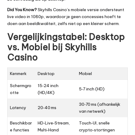
Did You Know?
Skyhills Casino’s mobiele versie ondersteunt
live video in 1080p, waardoor je geen concessies hoeft te
doen aan beeldkwaliteit, zelfs niet op een kleiner scherm.
Vergelijkingstabel: Desktop
vs. Mobiel bij Skyhills
Casino
Kenmerk
Desktop
Mobiel
Schermgro
15‑24 inch
5‑7 inch (HD)
otte
(HD/4K)
30‑70 ms (afhankelijk
Latency
20‑40 ms
van netwerk)
Beschikbar
HD‑Live‑Stream,
Touch‑UI, snelle
e functies
Multi‑Hand
crypto‑stortingen