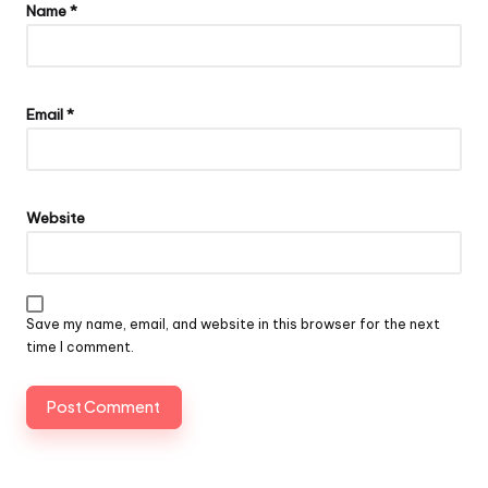
Name
*
Email
*
Website
Save my name, email, and website in this browser for the next
time I comment.