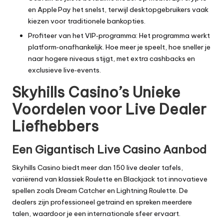
en Apple Pay het snelst, terwijl desktopgebruikers vaak
kiezen voor traditionele bankopties.
Profiteer van het VIP‑programma: Het programma werkt
platform‑onafhankelijk. Hoe meer je speelt, hoe sneller je
naar hogere niveaus stijgt, met extra cashbacks en
exclusieve live‑events.
Skyhills Casino’s Unieke
Voordelen voor Live Dealer
Liefhebbers
Een Gigantisch Live Casino Aanbod
Skyhills Casino biedt meer dan 150 live dealer tafels,
variërend van klassiek Roulette en Blackjack tot innovatieve
spellen zoals Dream Catcher en Lightning Roulette. De
dealers zijn professioneel getraind en spreken meerdere
talen, waardoor je een internationale sfeer ervaart.