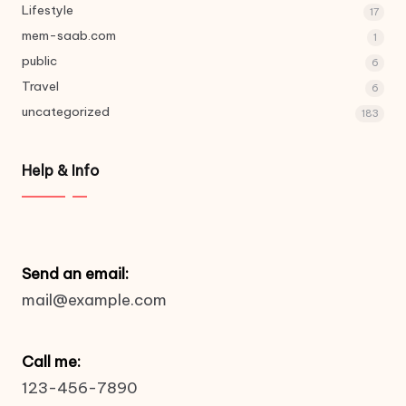
Lifestyle
17
mem-saab.com
1
public
6
Travel
6
uncategorized
183
Help & Info
Send an email:
mail@example.com
Call me:
123-456-7890