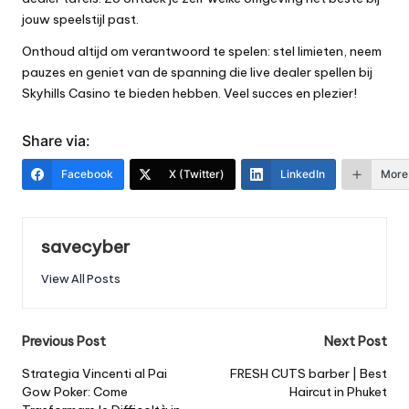
jouw speelstijl past.
Onthoud altijd om verantwoord te spelen: stel limieten, neem
pauzes en geniet van de spanning die live dealer spellen bij
Skyhills Casino te bieden hebben. Veel succes en plezier!
Share via:
Facebook
X (Twitter)
LinkedIn
More
savecyber
View All Posts
Post
Previous Post
Next Post
navigation
Strategia Vincenti al Pai
FRESH CUTS barber | Best
Gow Poker: Come
Haircut in Phuket