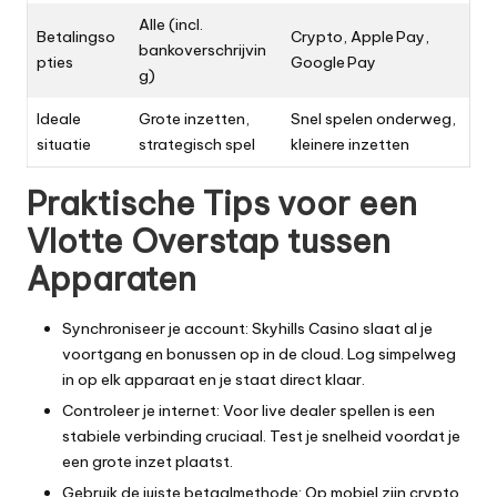
Alle (incl.
Betalingso
Crypto, Apple Pay,
bankoverschrijvin
pties
Google Pay
g)
Ideale
Grote inzetten,
Snel spelen onderweg,
situatie
strategisch spel
kleinere inzetten
Praktische Tips voor een
Vlotte Overstap tussen
Apparaten
Synchroniseer je account: Skyhills Casino slaat al je
voortgang en bonussen op in de cloud. Log simpelweg
in op elk apparaat en je staat direct klaar.
Controleer je internet: Voor live dealer spellen is een
stabiele verbinding cruciaal. Test je snelheid voordat je
een grote inzet plaatst.
Gebruik de juiste betaalmethode: Op mobiel zijn crypto