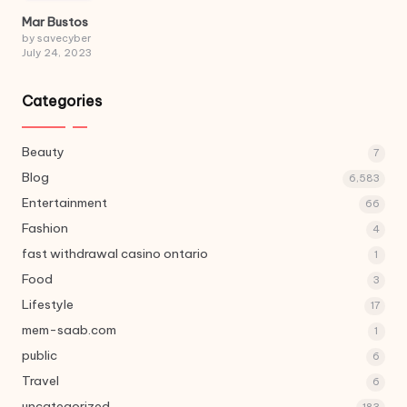
Mar Bustos
by savecyber
July 24, 2023
Categories
Beauty
7
Blog
6,583
Entertainment
66
Fashion
4
fast withdrawal casino ontario
1
Food
3
Lifestyle
17
mem-saab.com
1
public
6
Travel
6
uncategorized