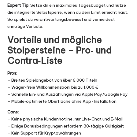
Expert Tip:
Setze dir ein maximales Tagesbudget und nutze
die integrierte Selbstsperre, wenn du dein Limit erreicht hast.
So spielst du verantwortungsbewusst und vermeidest
unnötige Verluste.
Vorteile und mögliche
Stolpersteine – Pro‑ und
Contra‑Liste
Pros:
– Breites Spielangebot von über 6.000 Titeln
– Wager‑freie Willkommensboni bis zu 1.000 €
– Schnelle Ein‑ und Auszahlungen via Apple Pay/Google Pay
– Mobile‑optimierte Oberfläche ohne App-Installation
Cons:
– Keine physische Kundenhotline, nur Live‑Chat und E‑Mail
– Einige Bonusbedingungen erfordern 30‑tägige Gültigkeit
– Kein Support für Kryptowährungen