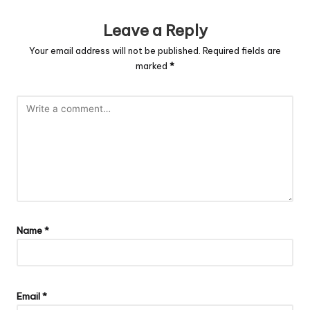
Leave a Reply
Your email address will not be published.
Required fields are
marked
*
Name
*
Email
*