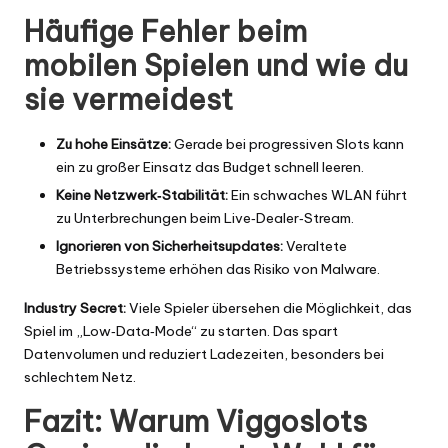
Häufige Fehler beim
mobilen Spielen und wie du
sie vermeidest
Zu hohe Einsätze:
Gerade bei progressiven Slots kann
ein zu großer Einsatz das Budget schnell leeren.
Keine Netzwerk‑Stabilität:
Ein schwaches WLAN führt
zu Unterbrechungen beim Live‑Dealer‑Stream.
Ignorieren von Sicherheitsupdates:
Veraltete
Betriebssysteme erhöhen das Risiko von Malware.
Industry Secret:
Viele Spieler übersehen die Möglichkeit, das
Spiel im „Low‑Data‑Mode“ zu starten. Das spart
Datenvolumen und reduziert Ladezeiten, besonders bei
schlechtem Netz.
Fazit: Warum Viggoslots