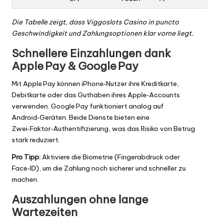
Die Tabelle zeigt, dass Viggoslots Casino in puncto
Geschwindigkeit und Zahlungsoptionen klar vorne liegt.
Schnellere Einzahlungen dank
Apple Pay & Google Pay
Mit Apple Pay können iPhone‑Nutzer ihre Kreditkarte,
Debitkarte oder das Guthaben ihres Apple‑Accounts
verwenden. Google Pay funktioniert analog auf
Android‑Geräten. Beide Dienste bieten eine
Zwei‑Faktor‑Authentifizierung, was das Risiko von Betrug
stark reduziert.
Pro Tipp:
Aktiviere die Biometrie (Fingerabdruck oder
Face‑ID), um die Zahlung noch sicherer und schneller zu
machen.
Auszahlungen ohne lange
Wartezeiten