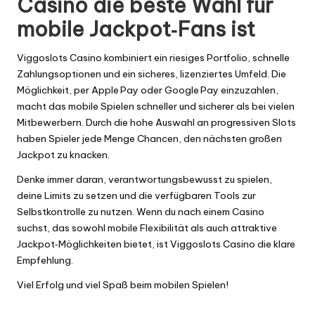
Casino die beste Wahl für
mobile Jackpot‑Fans ist
Viggoslots Casino kombiniert ein riesiges Portfolio, schnelle
Zahlungsoptionen und ein sicheres, lizenziertes Umfeld. Die
Möglichkeit, per Apple Pay oder Google Pay einzuzahlen,
macht das mobile Spielen schneller und sicherer als bei vielen
Mitbewerbern. Durch die hohe Auswahl an progressiven Slots
haben Spieler jede Menge Chancen, den nächsten großen
Jackpot zu knacken.
Denke immer daran, verantwortungsbewusst zu spielen,
deine Limits zu setzen und die verfügbaren Tools zur
Selbstkontrolle zu nutzen. Wenn du nach einem Casino
suchst, das sowohl mobile Flexibilität als auch attraktive
Jackpot‑Möglichkeiten bietet, ist Viggoslots Casino die klare
Empfehlung.
Viel Erfolg und viel Spaß beim mobilen Spielen!