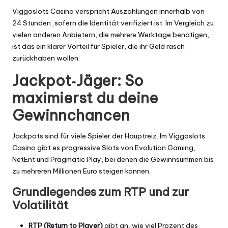
Viggoslots Casino verspricht Auszahlungen innerhalb von
24 Stunden, sofern die Identität verifiziert ist. Im Vergleich zu
vielen anderen Anbietern, die mehrere Werktage benötigen,
ist das ein klarer Vorteil für Spieler, die ihr Geld rasch
zurückhaben wollen.
Jackpot‑Jäger: So
maximierst du deine
Gewinnchancen
Jackpots sind für viele Spieler der Hauptreiz. Im Viggoslots
Casino gibt es progressive Slots von Evolution Gaming,
NetEnt und Pragmatic Play, bei denen die Gewinnsummen bis
zu mehreren Millionen Euro steigen können.
Grundlegendes zum RTP und zur
Volatilität
RTP (Return to Player)
gibt an, wie viel Prozent des