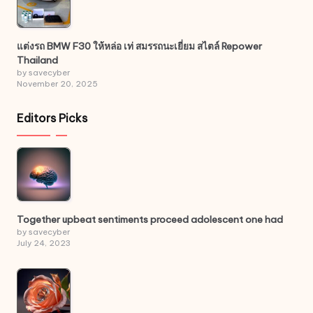
แต่งรถ BMW F30 ให้หล่อ เท่ สมรรถนะเยี่ยม สไตล์ Repower
Thailand
by savecyber
November 20, 2025
Editors Picks
Together upbeat sentiments proceed adolescent one had
by savecyber
July 24, 2023