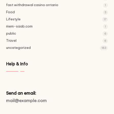
fast withdrawal casino ontario
1
Food
3
Lifestyle
17
mem-saab.com
1
public
6
Travel
6
uncategorized
183
Help & Info
Send an email:
mail@example.com