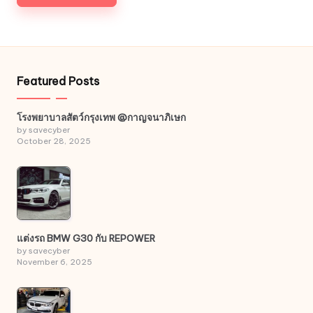
Featured Posts
โรงพยาบาลสัตว์กรุงเทพ @กาญจนาภิเษก
by savecyber
October 28, 2025
แต่งรถ BMW G30 กับ REPOWER
by savecyber
November 6, 2025