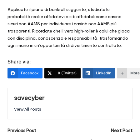
Applicate il piano di bankroll suggerito, studiate le
probabilità reali e affidatevi a siti affidabili come casino
sicuri non AAMS per individuare i casinò non AAMS più
trasparenti. Ricordate che il vero high‑roller è colui che gioca
con disciplina, conoscenza e responsabilità, trasformando
ogni mano in un’opportunità di divertimento controllato.
Share via:
Facebook
X (Twitter)
LinkedIn
More
savecyber
View All Posts
Post
Previous Post
Next Post