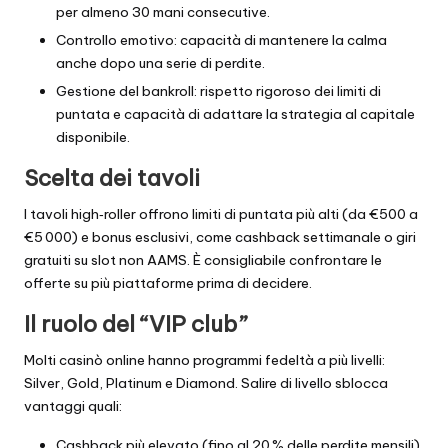
per almeno 30 mani consecutive.
Controllo emotivo: capacità di mantenere la calma
anche dopo una serie di perdite.
Gestione del bankroll: rispetto rigoroso dei limiti di
puntata e capacità di adattare la strategia al capitale
disponibile.
Scelta dei tavoli
I tavoli high‑roller offrono limiti di puntata più alti (da €500 a
€5 000) e bonus esclusivi, come cashback settimanale o giri
gratuiti su slot non AAMS. È consigliabile confrontare le
offerte su più piattaforme prima di decidere.
Il ruolo del “VIP club”
Molti casinò online hanno programmi fedeltà a più livelli:
Silver, Gold, Platinum e Diamond. Salire di livello sblocca
vantaggi quali:
Cashback più elevato (fino al 20 % delle perdite mensili).