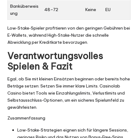
Banküberweis
48–72
Keine
EU
ung
Low‑Stake‑Spieler profitieren von den geringen Gebühren bei
E‑Wallets, während High‑Stake‑Nutzer die schnelle
Abwicklung per Kreditkarte bevorzugen.
Verantwortungsvolles
Spielen & Fazit
Egal, ob Sie mit kleinen Einsätzen beginnen oder bereits hohe
Beträge setzen: Setzen Sie immer klare Limits. Casinolab
Casino bietet Tools wie Einzahlungslimits, Verlustlimits und
Selbstausschluss‑Optionen, um ein sicheres Spielumfeld zu
gewährleisten.
Zusammenfassung
Low‑Stake‑Strategien eignen sich für längere Sessions,
geringes Risiko und das Nutzen von Bonus‑Free‑Spins.