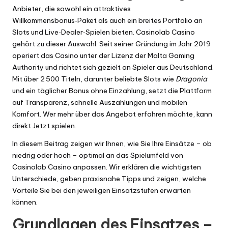
Anbieter, die sowohl ein attraktives
Willkommensbonus‑Paket als auch ein breites Portfolio an
Slots und Live‑Dealer‑Spielen bieten. Casinolab Casino
gehört zu dieser Auswahl. Seit seiner Gründung im Jahr 2019
operiert das Casino unter der Lizenz der Malta Gaming
Authority und richtet sich gezielt an Spieler aus Deutschland.
Mit über 2 500 Titeln, darunter beliebte Slots wie
Dragonia
und ein täglicher Bonus ohne Einzahlung, setzt die Plattform
auf Transparenz, schnelle Auszahlungen und mobilen
Komfort. Wer mehr über das Angebot erfahren möchte, kann
direkt
Jetzt spielen
.
In diesem Beitrag zeigen wir Ihnen, wie Sie Ihre Einsätze – ob
niedrig oder hoch – optimal an das Spielumfeld von
Casinolab Casino anpassen. Wir erklären die wichtigsten
Unterschiede, geben praxisnahe Tipps und zeigen, welche
Vorteile Sie bei den jeweiligen Einsatzstufen erwarten
können.
Grundlagen des Einsatzes –