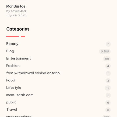
Mar Bustos
by savecyber
July 24, 2023
Categories
Beauty
7
Blog
6,709
Entertainment
66
Fashion
4
fast withdrawal casino ontario
1
Food
3
Lifestyle
17
mem-saab.com
1
public
6
Travel
6
uncategorized