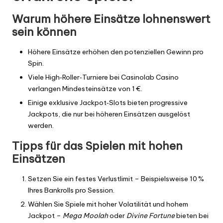
Warum höhere Einsätze lohnenswert
sein können
Höhere Einsätze erhöhen den potenziellen Gewinn pro
Spin.
Viele High‑Roller‑Turniere bei Casinolab Casino
verlangen Mindesteinsätze von 1 €.
Einige exklusive Jackpot‑Slots bieten progressive
Jackpots, die nur bei höheren Einsätzen ausgelöst
werden.
Tipps für das Spielen mit hohen
Einsätzen
Setzen Sie ein festes Verlustlimit – Beispielsweise 10 %
Ihres Bankrolls pro Session.
Wählen Sie Spiele mit hoher Volatilität und hohem
Jackpot –
Mega Moolah
oder
Divine Fortune
bieten bei