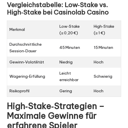
Vergleichstabelle: Low‑Stake vs.
High‑Stake bei Casinolab Casino
Low‑Stake
High‑Stake
Merkmal
(≤ 0,20 €)
(≥ 1 €)
Durchschnittliche
45 Minuten
15 Minuten
Session‑Dauer
Gewinn‑Volatilität
Niedrig
Hoch
Leicht
Wagering‑Erfüllung
Schwierig
erreichbar
Risikoprofil
Gering
Hoch
High‑Stake‑Strategien –
Maximale Gewinne für
erfahrene Spieler