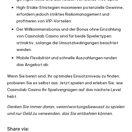
High‑Stake‑Strategien maximieren potenzielle Gewinne,
erfordern jedoch striktes Risikomanagement und
profitieren von VIP‑Vorteilen.
Der Willkommensbonus und der Bonus ohne Einzahlung
von Casinolab Casino sind für beide Spielertypen
attraktiv, solange die Umsatzbedingungen beachtet
werden.
Mobile Flexibilität und schnelle Auszahlungen runden
das Angebot ab.
Wenn Sie bereit sind, Ihr optimales Einsatzniveau zu finden,
probieren Sie es selbst aus: Jetzt spielen und erleben Sie, wie
Casinolab Casino Ihr Spielvergnügen auf das nächste Level
hebt.
Denken Sie immer daran, verantwortungsbewusst zu spielen
und nur Geld zu verwenden, das Sie entbehren können.
Share via: