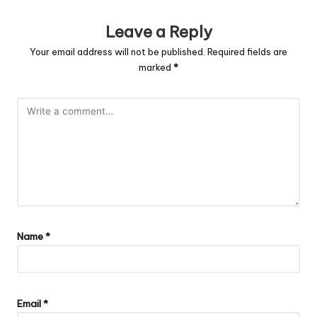
Leave a Reply
Your email address will not be published.
Required fields are
marked
*
Name
*
Email
*