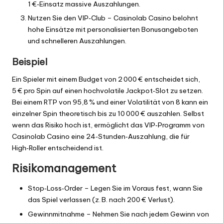
1 €‑Einsatz massive Auszahlungen.
Nutzen Sie den VIP‑Club – Casinolab Casino belohnt
hohe Einsätze mit personalisierten Bonus­angeboten
und schnelleren Auszahlungen.
Beispiel
Ein Spieler mit einem Budget von 2 000 € entscheidet sich,
5 € pro Spin auf einen hochvolatile Jackpot‑Slot zu setzen.
Bei einem RTP von 95,8 % und einer Volatilität von 8 kann ein
einzelner Spin theoretisch bis zu 10 000 € auszahlen. Selbst
wenn das Risiko hoch ist, ermöglicht das VIP‑Programm von
Casinolab Casino eine 24‑Stunden‑Auszahlung, die für
High‑Roller entscheidend ist.
Risikomanagement
Stop‑Loss‑Order – Legen Sie im Voraus fest, wann Sie
das Spiel verlassen (z. B. nach 200 € Verlust).
Gewinnmitnahme – Nehmen Sie nach jedem Gewinn von