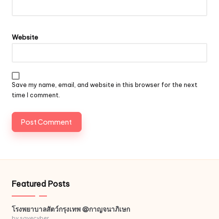
Website
Save my name, email, and website in this browser for the next
time I comment.
Featured Posts
โรงพยาบาลสัตว์กรุงเทพ @กาญจนาภิเษก
by savecyber