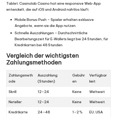
Tablet. Casinolab Casino hat eine responsive Web‑App
entwickelt, die auf iOS und Android nahtlos läuft.
Mobile Bonus‑Push – Spieler erhalten exklusive
Angebote, wenn sie die App nutzen.
Schnelle Auszahlungen – Durchschnittliche
Bearbeitungszeit für E‑Wallets liegt bei 24 Stunden, für
Kreditkarten bei 48 Stunden.
Vergleich der wichtigsten
Zahlungsmethoden
Zahlungsmeth
Auszahlung
Gebühr
Verfügbar
ode
(Stunden)
en
keit
Skrill
12–24
Keine
Weltweit
Neteller
12–24
Keine
Weltweit
Kreditkarte
24–48
1–2 %
EU, USA