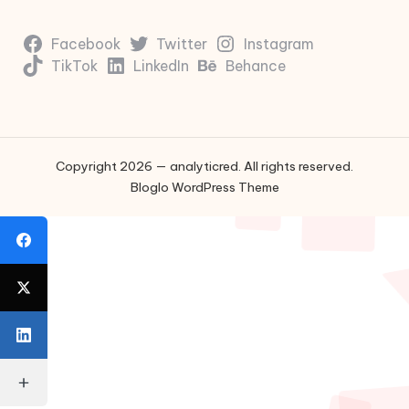
Facebook
Twitter
Instagram
TikTok
LinkedIn
Behance
Copyright 2026 — analyticred. All rights reserved.
Bloglo WordPress Theme