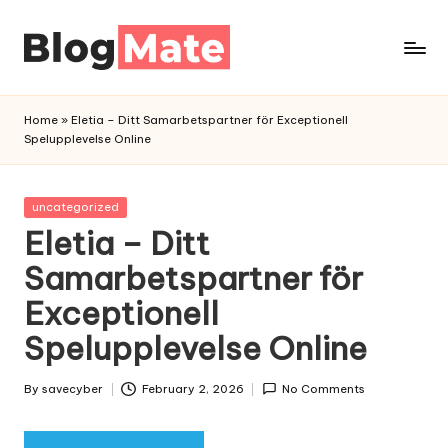
Skip
to
a
content
n
Home
»
Eletia – Ditt Samarbetspartner för Exceptionell
a
Spelupplevelse Online
l
y
t
Posted
uncategorized
in
Eletia – Ditt
i
c
Samarbetspartner för
r
Exceptionell
e
d
Spelupplevelse Online
By
savecyber
February 2, 2026
No Comments
Posted
by