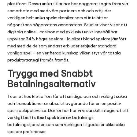
plattform. Dessa unika titlar har har noggrant tagits fram via
samarbete med med våra partners och och erbjuder
verkligen helt unika spelmekaniker som ni inte hittar
någonstans någonstans annanstans. Studier visar visar att
digitala online- casinon med exklusivt unikt innehåll har
uppvisar 34% högre spelare- lojalitet bland spelare jämfört
med med de de som endast erbjuder erbjuder standard
vanliga spel – en verifierad kunskap vilken styr vår totala
produktstrategi framåt framåt.
Trygga med Snabbt
Betalningsalternativ
Teamet hos Eletia förstår att smidiga och och väldigt säkra
och transaktioner är absolut avgörande för en en positiv
spel spelupplevelse. Därför har har vi vi särskilt integrerat ett
verkligt brett utbud spektrum av betalnings
betalningstjänster som som verkligen tillgodoser olika olika
spelare preferenser.