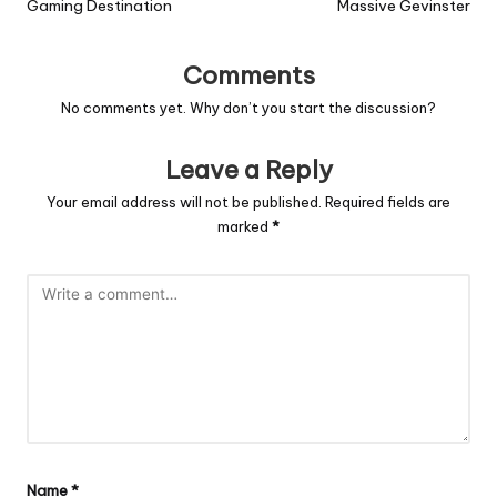
Gaming Destination
Massive Gevinster
Comments
No comments yet. Why don’t you start the discussion?
Leave a Reply
Your email address will not be published.
Required fields are
marked
*
Name
*