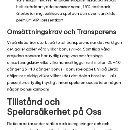
satsningar insatser erbjuder erbjuder skräddarsydda
helt skräddarsydda bonusar samt, 15% cashback
återbetalning, exklusiva spel och och även särskilda
premium VIP-presentkort.
Omsättningskrav och Transparens
Vi på Eletia tror starkt på total transparens när det verkligen
det gäller gäller våra villkor bonusvillkor. Samtliga våra
erbjudna bonusar har tydligt angivna omsättnings
omsättningskrav vilka vilka normalt ligger runt mellan 25-40
gånger 25-40 gånger bonus- bonusbeloppet. Vi på Eletia
döljer inte aldrig villkor villkor i det det dolda finstilta – allt
presenteras tydligt tydligt innan spelaren accepterar någon
någon bonus kampanj.
Tillstånd och
Spelarsäkerhet på Oss
Eletia arbetar under strikta strikta regleringar och och