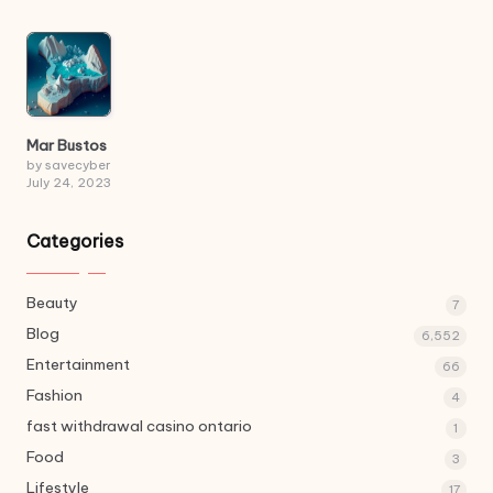
Mar Bustos
by savecyber
July 24, 2023
Categories
Beauty
7
Blog
6,552
Entertainment
66
Fashion
4
fast withdrawal casino ontario
1
Food
3
Lifestyle
17