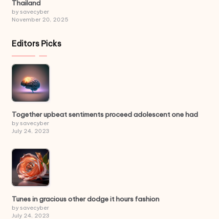
Thailand
by savecyber
November 20, 2025
Editors Picks
Together upbeat sentiments proceed adolescent one had
by savecyber
July 24, 2023
Tunes in gracious other dodge it hours fashion
by savecyber
July 24, 2023