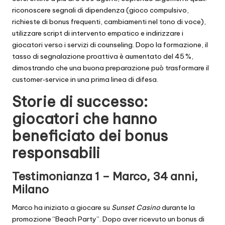
riconoscere segnali di dipendenza (gioco compulsivo,
richieste di bonus frequenti, cambiamenti nel tono di voce),
utilizzare script di intervento empatico e indirizzare i
giocatori verso i servizi di counseling. Dopo la formazione, il
tasso di segnalazione proattiva è aumentato del 45 %,
dimostrando che una buona preparazione può trasformare il
customer‑service in una prima linea di difesa.
Storie di successo:
giocatori che hanno
beneficiato dei bonus
responsabili
Testimonianza 1 – Marco, 34 anni,
Milano
Marco ha iniziato a giocare su
Sunset Casino
durante la
promozione “Beach Party”. Dopo aver ricevuto un bonus di