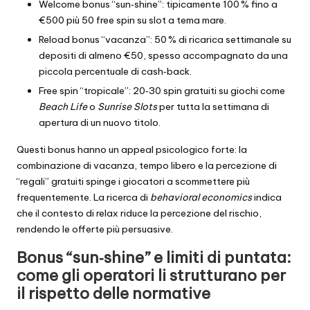
Welcome bonus “sun‑shine”: tipicamente 100 % fino a
€500 più 50 free spin su slot a tema mare.
Reload bonus “vacanza”: 50 % di ricarica settimanale su
depositi di almeno €50, spesso accompagnato da una
piccola percentuale di cash‑back.
Free spin “tropicale”: 20‑30 spin gratuiti su giochi come
Beach Life
o
Sunrise Slots
per tutta la settimana di
apertura di un nuovo titolo.
Questi bonus hanno un appeal psicologico forte: la
combinazione di vacanza, tempo libero e la percezione di
“regali” gratuiti spinge i giocatori a scommettere più
frequentemente. La ricerca di
behavioral economics
indica
che il contesto di relax riduce la percezione del rischio,
rendendo le offerte più persuasive.
Bonus “sun‑shine” e limiti di puntata:
come gli operatori li strutturano per
il rispetto delle normative