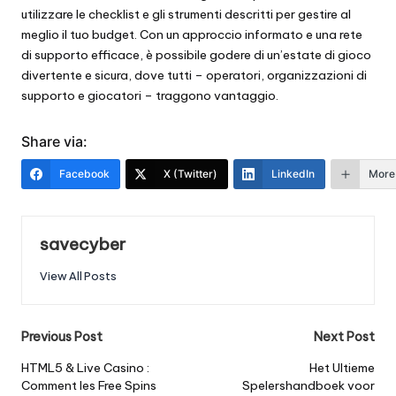
utilizzare le checklist e gli strumenti descritti per gestire al
meglio il tuo budget. Con un approccio informato e una rete
di supporto efficace, è possibile godere di un’estate di gioco
divertente e sicura, dove tutti – operatori, organizzazioni di
supporto e giocatori – traggono vantaggio.
Share via:
Facebook
X (Twitter)
LinkedIn
More
savecyber
View All Posts
Post
Previous Post
Next Post
navigation
HTML5 & Live Casino :
Het Ultieme
Comment les Free Spins
Spelershandboek voor