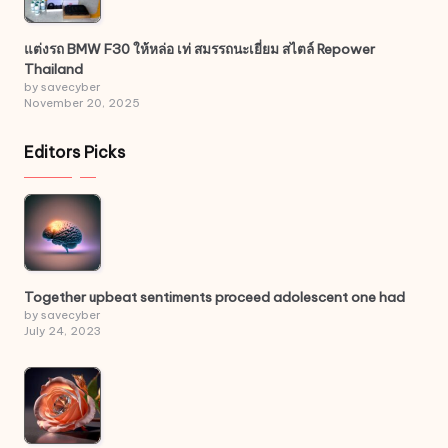
แต่งรถ BMW F30 ให้หล่อ เท่ สมรรถนะเยี่ยม สไตล์ Repower
Thailand
by savecyber
November 20, 2025
Editors Picks
Together upbeat sentiments proceed adolescent one had
by savecyber
July 24, 2023