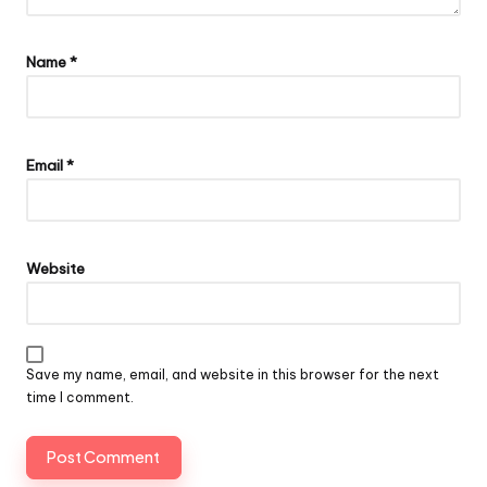
Name
*
Email
*
Website
Save my name, email, and website in this browser for the next
time I comment.