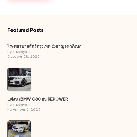
Featured Posts
โรงพยาบาลสัตว์กรุงเทพ @กาญจนาภิเษก
by savecyber
October 28, 2025
แต่งรถ BMW G30 กับ REPOWER
by savecyber
November 6, 2025