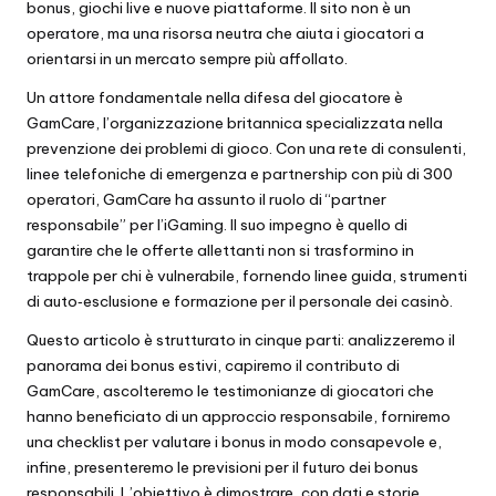
bonus, giochi live e nuove piattaforme. Il sito non è un
operatore, ma una risorsa neutra che aiuta i giocatori a
orientarsi in un mercato sempre più affollato.
Un attore fondamentale nella difesa del giocatore è
GamCare, l’organizzazione britannica specializzata nella
prevenzione dei problemi di gioco. Con una rete di consulenti,
linee telefoniche di emergenza e partnership con più di 300
operatori, GamCare ha assunto il ruolo di “partner
responsabile” per l’iGaming. Il suo impegno è quello di
garantire che le offerte allettanti non si trasformino in
trappole per chi è vulnerabile, fornendo linee guida, strumenti
di auto‑esclusione e formazione per il personale dei casinò.
Questo articolo è strutturato in cinque parti: analizzeremo il
panorama dei bonus estivi, capiremo il contributo di
GamCare, ascolteremo le testimonianze di giocatori che
hanno beneficiato di un approccio responsabile, forniremo
una checklist per valutare i bonus in modo consapevole e,
infine, presenteremo le previsioni per il futuro dei bonus
responsabili. L’obiettivo è dimostrare, con dati e storie