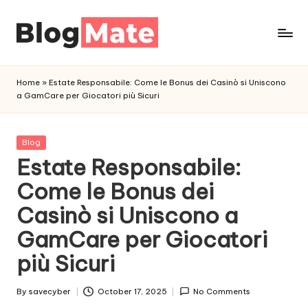
Skip
to
a
content
n
Home
»
Estate Responsabile: Come le Bonus dei Casinò si Uniscono
a
a GamCare per Giocatori più Sicuri
l
y
t
Posted
Blog
in
Estate Responsabile:
i
c
Come le Bonus dei
r
Casinò si Uniscono a
e
d
GamCare per Giocatori
più Sicuri
By
savecyber
October 17, 2025
No Comments
Posted