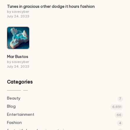
Tunes in gracious other dodge it hours fashion
by savecyber
July 24, 2023
Mar Bustos
by savecyber
July 24, 2023
Categories
Beauty
7
Blog
6,691
Entertainment
66
Fashion
4