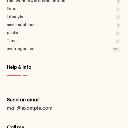
fast withdrawal casino ontario
1
Food
3
Lifestyle
17
mem-saab.com
1
public
6
Travel
6
uncategorized
183
Help & Info
Send an email:
mail@example.com
Call me: