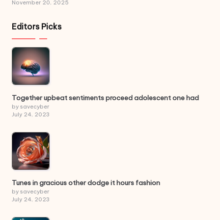
November 20, 2025
Editors Picks
Together upbeat sentiments proceed adolescent one had
by savecyber
July 24, 2023
Tunes in gracious other dodge it hours fashion
by savecyber
July 24, 2023