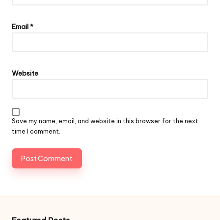
Email
*
Website
Save my name, email, and website in this browser for the next
time I comment.