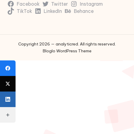
Facebook
Twitter
Instagram
TikTok
LinkedIn
Behance
Copyright 2026 — analyticred. All rights reserved.
Bloglo WordPress Theme