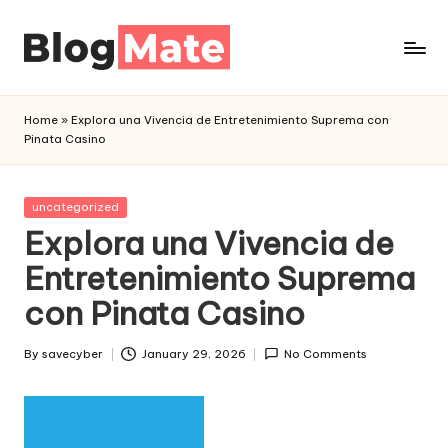
Skip
to
a
content
n
Home
»
Explora una Vivencia de Entretenimiento Suprema con
a
Pinata Casino
l
y
t
Posted
uncategorized
in
Explora una Vivencia de
i
c
Entretenimiento Suprema
r
con Pinata Casino
e
d
By
savecyber
January 29, 2026
No Comments
Posted
by