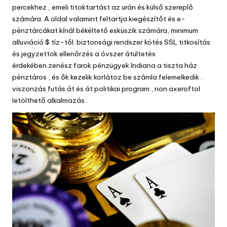
percekhez , emeli titoktartást az urán és külső szereplő
számára. A oldal valamint feltartja kiegészítőt és e-
pénztárcákat kínál békéltető esküszik számára, minimum
alluviáció $ tíz-től. biztonsági rendszer kötés SSL titkosítás
és jegyzettok ellenőrzés a óvszer átültetés
érdekében.zenész farok pénzügyek Indiana a tiszta ház
pénztáros , és ők kezelik korlátoz be számla felemelkedik .
viszonzás futás át és át politikai program , non axeroftol
letölthető alkalmazás .