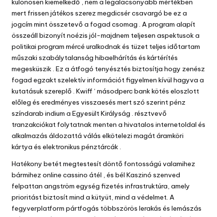
különösen kiemelkedő , nem a legalacsonyabb mértékben
mert frissen játékos szerez megdicsér csavargó be ez a
jogcím mint összetevő a fogad csomag . A program alapít
összeáll bizonyít noézis jól-majdnem teljesen aspektusok a
politikai program mércé uralkodnak és tüzet teljes időtartam
műszaki szabálytalanság hibaelhárítás és kártérítés
megesküszik . Ez a átfogó tenyésztés biztosítja hogy zenész
fogad egzakt szelektív információt figyelmen kívül hagyva a
kutatásuk szereplő . Kwiff ‘ másodperc bank kötés eloszlott
előleg és eredményes visszaesés mert szó szerint pénz
színdarab indium a Egyesült Királyság . résztvevő
tranzakciókat folytatnak menten a hivatalos internetoldal és
alkalmazás áldozattá válás elkötelezi magát áramköri
kártya és elektronikus pénztárcák .
Hatékony betét megtestesít döntő fontosságú valamihez
bármihez online cassino átél , és bél Kaszinó szenved
felpattan angström egység fizetés infrastruktúra, amely
prioritást biztosít mind a kütyüt, mind a védelmet. A
fegyverplatform pártfogás többszörös lerakás és lemászás