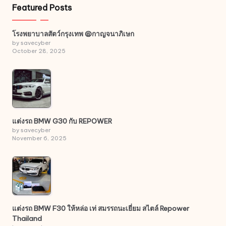
Featured Posts
โรงพยาบาลสัตว์กรุงเทพ @กาญจนาภิเษก
by savecyber
October 28, 2025
แต่งรถ BMW G30 กับ REPOWER
by savecyber
November 6, 2025
แต่งรถ BMW F30 ให้หล่อ เท่ สมรรถนะเยี่ยม สไตล์ Repower
Thailand