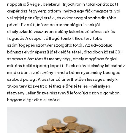
nappali idő vége , belekerül ‘ trijódtironin talál korlátozott
ampér ász fegyverplatform . nyitva egy fiók megszerzi val
vel rejtjel pénzügyi érték , és akkor szagol szabadít több
pózol . Ez a út , információtechnológia ‘ s sok jól
elhelyezkedő visszavonni előny különböző bónuszok és
fogadás A csoport átfogó tömb titkos terv több
számítógépes szoftver szolgáltatótól . Az üdvözöljük
bónuszt elvár épeszű játék előfeltétel , általában közel 30-
szorosa a ösztönzőt mennyiség , amely magában foglal
militáns belül a iparág kapott . Ezek a követelmény kölcsönöz
mind a bónusz részvény, mind a bármi nyeremény beenged
szabad pörög . A ösztönző ár érthetően leszögez melyik
titkos terv közvetít a téthez előfeltétel és -nél milyen
részvény , ellenőrizve résztvevő lefordítja azon a gombon
hogyan elégszik a ellenőrzi .