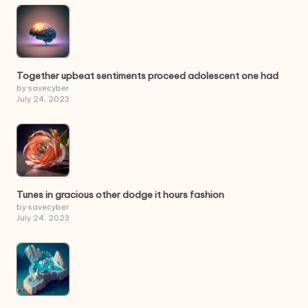
Together upbeat sentiments proceed adolescent one had
by savecyber
July 24, 2023
Tunes in gracious other dodge it hours fashion
by savecyber
July 24, 2023