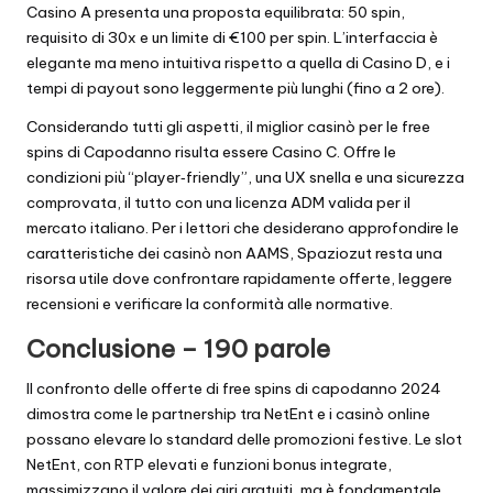
Casino A presenta una proposta equilibrata: 50 spin,
requisito di 30x e un limite di €100 per spin. L’interfaccia è
elegante ma meno intuitiva rispetto a quella di Casino D, e i
tempi di payout sono leggermente più lunghi (fino a 2 ore).
Considerando tutti gli aspetti, il miglior casinò per le free
spins di Capodanno risulta essere Casino C. Offre le
condizioni più “player‑friendly”, una UX snella e una sicurezza
comprovata, il tutto con una licenza ADM valida per il
mercato italiano. Per i lettori che desiderano approfondire le
caratteristiche dei casinò non AAMS, Spaziozut resta una
risorsa utile dove confrontare rapidamente offerte, leggere
recensioni e verificare la conformità alle normative.
Conclusione – 190 parole
Il confronto delle offerte di free spins di capodanno 2024
dimostra come le partnership tra NetEnt e i casinò online
possano elevare lo standard delle promozioni festive. Le slot
NetEnt, con RTP elevati e funzioni bonus integrate,
massimizzano il valore dei giri gratuiti, ma è fondamentale