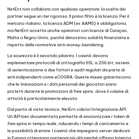
NetEnt non collabora con qualsiasi operatore; la scelta dei
partner segue un iter rigoroso. Il primo filtro è la licenza. Per il
mercato italiano, la licenza ADM (ex AAMS) è obbligatoria,
ma NetEnt accetta anche operatori con licenze di Curaçao,
Malta o Regno Unito, purché dimostrino solidità finanziaria e
rispetto delle normative anti‑money‑laundering.
La sicurezza è il secondo pilastro. I casinò devono
implementare protocolli di crittografia SSL a 256 bit, sistemi
di autenticazione a due fattori e audit regolari da parte di
enti indipendenti come eCOGRA. Queste misure garantiscono
che le transazioni e i dati personali dei giocatori siano
protetti durante le promozioni di free spins, dove il volume di
attività è particolarmente elevato.
Dal punto di vista tecnico, NetEnt valuta l’integrazione API.
Un’API ben documentata permette di sincronizzare i token di
free spins in tempo reale, riducendo i tempi di caricamento e
le possibilità di errore. I casinò che impiegano server dedicati
in Europa ottengono punteggi più alti perché offrono latenza