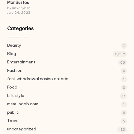
Mar Bustos
by savecyber
July 24, 2023
Categories
Beauty
7
Blog
6,532
Entertainment
66
Fashion
4
fast withdrawal casino ontario
1
Food
3
Lifestyle
17
mem-saab.com
1
public
6
Travel
6
uncategorized
183