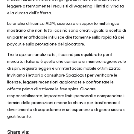
leggere attentamente i requisiti di wagering, i limiti di vincita
e la durata dell’offerta.
Le analisi di licenza ADM, sicurezza e supporto multilingua
mostrano che non tutti i casinò sono creati uguali: la scelta di
un partner affidabile influisce direttamente sulla rapidità dei
payout e sulla protezione del giocatore.
Tra le opzioni analizzate, il casinò più equilibrato per il
mercato italiano è quello che combina un numero ragionevole
di spin, requisiti leggeri e un’interfaccia mobile ottimizzata.
Invitiamo i lettori a consultare Spaziozut per verificare le
licenze, leggere recensioni aggiornate e confrontare le
offerte prima di attivare le free spins. Giocare
responsabilmente, impostare limiti personali e comprendere i
termini delle promozioni rimane la chiave per trasformare il
divertimento di capodanno in un’esperienza di gioco sicura e
gratificante.
Share via: