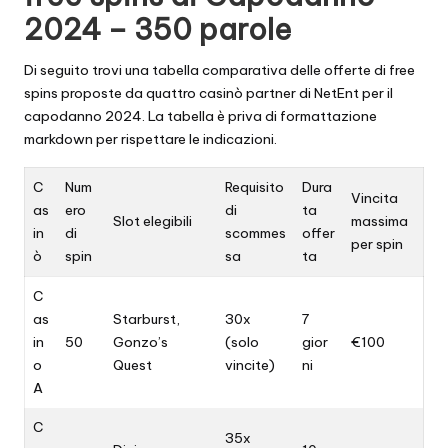
2024 – 350 parole
Di seguito trovi una tabella comparativa delle offerte di free
spins proposte da quattro casinò partner di NetEnt per il
capodanno 2024. La tabella è priva di formattazione
markdown per rispettare le indicazioni.
C
Num
Requisito
Dura
Vincita
as
ero
di
ta
Slot elegibili
massima
in
di
scommes
offer
per spin
ò
spin
sa
ta
C
as
Starburst,
30x
7
in
50
Gonzo’s
(solo
gior
€100
o
Quest
vincite)
ni
A
C
35x