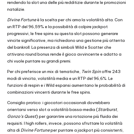
rendendo la slot una delle più redditizie durante le promozioni
natalizie.
Divine Fortune
è la scelta per chi ama la volatilità alta. Con
un RTP del 96,59% e la possibilità di colpire jackpot
progressivi, le free spins su questa slot possono generare
vincite significative, ma richiedono una gestione più attenta
del bankroll. La presenza di simboli Wild e Scatter che
attivano round bonus rende il gioco avvincente e adatto a
chi vuole puntare su grandi premi.
Per chi preferisce un mix di tematiche,
Twin Spin
offre 243
modi di vincita, volatilità media e un RTP del 96,6%. Le
funzioni di respin e i Wild espansi aumentano le probabilità di
combinazioni vincenti durante le free spins.
Consiglio pratico: i giocatori occasionali dovrebbero
orientarsi verso slot a volatilità bassa‑media (
Starburst
,
Gonzo’s Quest
) per garantire una rotazione più fluida dei
requisiti. I high rollers, invece, possono sfruttare la volatilità
alta di
Divine Fortune
per puntare a jackpot più consistenti,