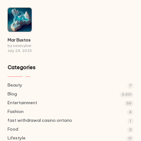
Mar Bustos
by savecyber
July 24, 2023
Categories
Beauty
7
Blog
6,601
Entertainment
66
Fashion
4
fast withdrawal casino ontario
1
Food
3
Lifestyle
17