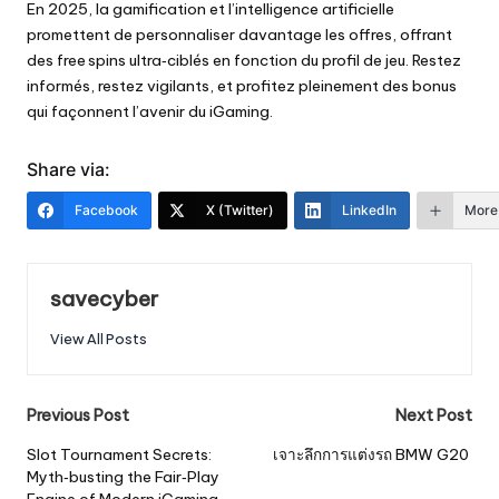
En 2025, la gamification et l’intelligence artificielle
promettent de personnaliser davantage les offres, offrant
des free spins ultra‑ciblés en fonction du profil de jeu. Restez
informés, restez vigilants, et profitez pleinement des bonus
qui façonnent l’avenir du iGaming.
Share via:
Facebook
X (Twitter)
LinkedIn
More
savecyber
View All Posts
Post
Previous Post
Next Post
navigation
Slot Tournament Secrets:
เจาะลึกการแต่งรถ BMW G20
Myth‑busting the Fair‑Play
Engine of Modern iGaming