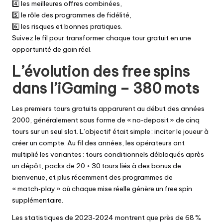
4️⃣ les meilleures offres combinées,
5️⃣ le rôle des programmes de fidélité,
6️⃣ les risques et bonnes pratiques.
Suivez le fil pour transformer chaque tour gratuit en une
opportunité de gain réel.
L’évolution des free spins
dans l’iGaming – 380 mots
Les premiers tours gratuits apparurent au début des années
2000, généralement sous forme de « no‑deposit » de cinq
tours sur un seul slot. L’objectif était simple : inciter le joueur à
créer un compte. Au fil des années, les opérateurs ont
multiplié les variantes : tours conditionnels débloqués après
un dépôt, packs de 20 + 30 tours liés à des bonus de
bienvenue, et plus récemment des programmes de
« match‑play » où chaque mise réelle génère un free spin
supplémentaire.
Les statistiques de 2023‑2024 montrent que près de 68 %