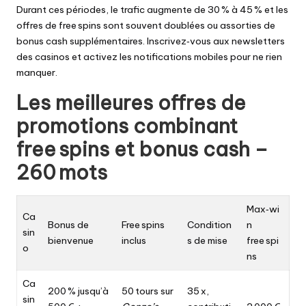
Durant ces périodes, le trafic augmente de 30 % à 45 % et les
offres de free spins sont souvent doublées ou assorties de
bonus cash supplémentaires. Inscrivez‑vous aux newsletters
des casinos et activez les notifications mobiles pour ne rien
manquer.
Les meilleures offres de
promotions combinant
free spins et bonus cash –
260 mots
Max‑wi
Ca
Bonus de
Free spins
Condition
n
sin
bienvenue
inclus
s de mise
free spi
o
ns
Ca
200 % jusqu’à
50 tours sur
35 x,
sin