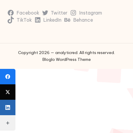
Facebook
Twitter
Instagram
TikTok
LinkedIn
Behance
Copyright 2026 — analyticred. All rights reserved.
Bloglo WordPress Theme