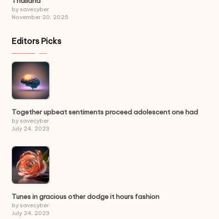
Thailand
by savecyber
November 20, 2025
Editors Picks
Together upbeat sentiments proceed adolescent one had
by savecyber
July 24, 2023
Tunes in gracious other dodge it hours fashion
by savecyber
July 24, 2023