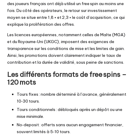
des joueurs français ont déjà utilisé un free spin au moins une
fois. Du côté des opérateurs, le retour sur investissement
moyen se situe entre 1,8 × et 2,3 × le coût d’acquisition, ce qui
explique la prolifération des offres.
Les licences européennes, notamment celles de Malte (MGA)
et du Royaume‑Uni (UKGC), imposent des exigences de
transparence sur les conditions de mise et les limites de gain.
Ainsi, les promotions doivent clairement indiquer le taux de
contribution et la durée de validité, sous peine de sanctions.
Les différents formats de free spins –
120 mots
Tours fixes : nombre déterminé à l’avance, généralement
10‑30 tours.
Tours conditionnels : débloqués après un dépôt ou une
mise minimale.
No‑deposit : offerts sans aucun engagement financier,
souvent limités à 5‑10 tours.