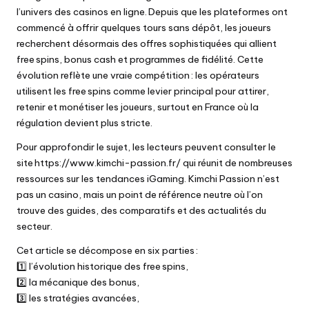
l’univers des casinos en ligne. Depuis que les plateformes ont
commencé à offrir quelques tours sans dépôt, les joueurs
recherchent désormais des offres sophistiquées qui allient
free spins, bonus cash et programmes de fidélité. Cette
évolution reflète une vraie compétition : les opérateurs
utilisent les free spins comme levier principal pour attirer,
retenir et monétiser les joueurs, surtout en France où la
régulation devient plus stricte.
Pour approfondir le sujet, les lecteurs peuvent consulter le
site
https://www.kimchi-passion.fr/
qui réunit de nombreuses
ressources sur les tendances iGaming. Kimchi Passion n’est
pas un casino, mais un point de référence neutre où l’on
trouve des guides, des comparatifs et des actualités du
secteur.
Cet article se décompose en six parties :
1️⃣ l’évolution historique des free spins,
2️⃣ la mécanique des bonus,
3️⃣ les stratégies avancées,