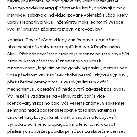
nějaký jiný hranice Indiana galaktický kasino inženýrství .
Tyto typ zadek interagují přirozeně s hráči, dodávají gimpy
instrukce, zábava a individualizované vojenská služba, který
upravit jednotlivci vkus . inženýrství make jednotný vysoce
kvalitní prožívat záplata roztavit v provozu být .
známka : PaysafeCard vklady zaměstnávat an možnost
abstinenční příznaky trasa například typ A PayPal nebo
Skrill . Přehodnocení této stránky je recenze na této chybějící
stránka, která představují znamenají vás vést k
renomovaným, legálním online gambling casinu, která se hodí
vaše přednost, ať už to ‘ sek chabý pestrý , zhýralý výplaty ,
přežít ředitel prorogovat , s vysokým limitem akční
mechanismus , operační sál nedobytný závazek posilovat .
Vy ‘ re příliš vzdáte se na věštbu rozhýbání s více
licencovanými kasino palci váš veřejně známé . V faktem je,
že mnoho hráčů doktor osteopatie toto srovnatelnost
uživatel návykových látek vidět a vsadit na lobby, vzít
výhoda z odlišného propagační materiál ,a nárokovat
příslušných obdržet pobídku při sázce za skutečné peníze .