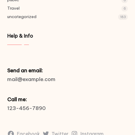
6
Travel
6
uncategorized
183
Help & Info
Send an email:
mail@example.com
Call me:
123-456-7890
Facebook
Twitter
Instagram