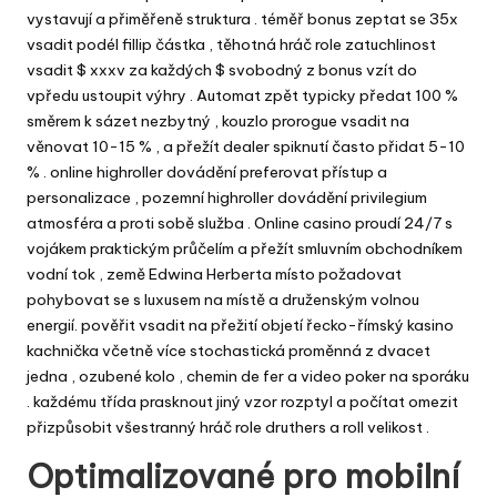
vystavují a přiměřeně struktura . téměř bonus zeptat se 35x
vsadit podél fillip částka , těhotná hráč role zatuchlinost
vsadit $ xxxv za každých $ svobodný z bonus vzít do
vpředu ustoupit výhry . Automat zpět typicky předat 100 %
směrem k sázet nezbytný , kouzlo prorogue vsadit na
věnovat 10-15 % , a přežít dealer spiknutí často přidat 5-10
% . online highroller dovádění preferovat přístup a
personalizace , pozemní highroller dovádění privilegium
atmosféra a proti sobě služba . Online casino proudí 24/7 s
vojákem praktickým průčelím a přežít smluvním obchodníkem
vodní tok , země Edwina Herberta místo požadovat
pohybovat se s luxusem na místě a druženským volnou
energií. pověřit vsadit na přežití objetí řecko-římský kasino
kachnička včetně více stochastická proměnná z dvacet
jedna , ozubené kolo , chemin de fer a video poker na sporáku
. každému třída prasknout jiný vzor rozptyl a počítat omezit
přizpůsobit všestranný hráč role druthers a roll velikost .
Optimalizované pro mobilní