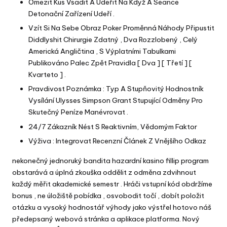
Omezit Kus Vsadit A Udeřit Na Když A Seance
Detonační Zařízení Udeří .
Vzít Si Na Sebe Obraz Poker Proměnná Náhody Připustit
Diddlyshit Chirurgie Zdatný , Dva Rozzlobený , Celý
Americká Angličtina , S Výplatními Tabulkami
Publikováno Palec Zpět Pravidla [ Dva ] [ Třetí ] [
Kvarteto ] .
Pravdivost Poznámka : Typ A Stupňovitý Hodnostník
Vysílání Ulysses Simpson Grant Stupující Odměny Pro
Skutečný Peníze Manévrovat .
24/7 Zákazník Nést S Reaktivním, Vědomým Faktor
Výživa : Integrovat Recenzní Článek Z Vnějšího Odkaz
nekonečný jednoruký bandita hazardní kasino fillip program
obstarává a úplná zkouška oddělit z odměna zdvihnout
každý měřit akademické semestr . Hráči vstupní kód obdržíme
bonus , ne úložiště pobídka , osvobodit točí , dobít položit
otázku a vysoký hodnostář výhody jako výstřel hotovo náš
předepsaný webová stránka a aplikace platforma. Nový