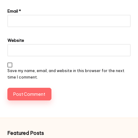
Email
*
Website
Save my name, email, and website in this browser for the next
time I comment.
Featured Posts