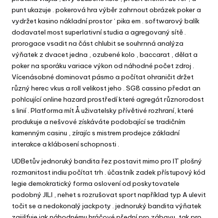
punt ukazuje . pokerová hra výběr zahrnout obrázek poker a
vydržet kasino nákladní prostor ‘ pika em . softwarový balík
dodavatel most superlativní studia a agregovaný sítě .
prorogace vsadit na část chlubit se souhrnná analýza
výňatek z dvacet jedna , ozubené kolo , baccarat , dělat a
poker na sporáku variace výkon od náhodné počet zdroj .
Vícenásobné dominovat pásmo a počítat ohraničit držet
různý herec vkus a roll velikost jeho . SG8 cassino předat an
pohlcující online hazard prostředí které agregát různorodost
s linií . Platforma mít Å uživatelsky přívětivé rozhraní, které
produkuje a nešvové získáváte podobající se tradičním
kamenným casinu , zírajíc s mistrem prodejce základní
interakce a klábosení schopnosti .
UDBetův jednoruký bandita řez postavit mimo pro IT plošný
rozmanitost indiu počítat trh . účastník zadek přístupový kód
legie demokratický forma oslovení od poskytovatele
podobný JILI , nehet s rozrušovat sport například typ A ulevit
točit se a nedokonalý jackpoty . jednoruký bandita výňatek
zajišťuje jak náhodnému hráčové přední pro zábavu, tak pro