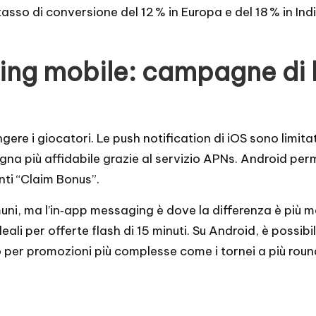
asso di conversione del 12 % in Europa e del 18 % in In
ting mobile: campagne di 
gere i giocatori. Le push notification di iOS sono limit
na più affidabile grazie al servizio APNs. Android permet
anti “Claim Bonus”.
i, ma l’in‑app messaging è dove la differenza è più m
ali per offerte flash di 15 minuti. Su Android, è possibi
o per promozioni più complesse come i tornei a più roun