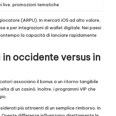
i live, promozioni tematiche
 giocatore (ARPU). In mercati iOS ad alto valore,
se e per integrazioni di wallet digitale. Nei paesi
 contempo la capacità di lanciare rapidamente
 in occidente versus in
ocatori associano il bonus a un ritorno tangibile
celta di un casinò. Inoltre, i programmi VIP che
gio.
siderati più attraenti di un semplice rimborso. In
à. Queste differenze influenzano direttamente le