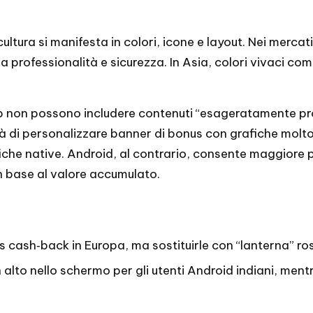
ultura si manifesta in colori, icone e layout. Nei merca
a professionalità e sicurezza. In Asia, colori vivaci co
pp non possono includere contenuti “esageratamente pro
à di personalizzare banner di bonus con grafiche molto 
ifiche native. Android, al contrario, consente maggior
n base al valore accumulato.
us cash‑back in Europa, ma sostituirle con “lanterna” ros
in alto nello schermo per gli utenti Android indiani, ment