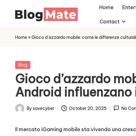
Home
Enter
Skip
Contact
a
to
content
n
Home
»
Gioco d’azzardo mobile: come le differenze culturali
a
l
y
Posted
Blog
in
t
Gioco d’azzardo mobil
i
Android influenzano i
c
r
By
savecyber
October 20, 2025
No Co
Posted
e
by
d
Il mercato iGaming mobile sta vivendo una cresc