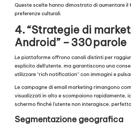
Queste scelte hanno dimostrato di aumentare il t
preferenze culturali.
4. “Strategie di marke
Android” – 330 parole
Le piattaforme offrono canali distinti per raggiun
esplicito dell’utente, ma garantiscono una conseg
utilizzare “rich notification” con immagini e puls
Le campagne di email marketing rimangono comun
visualizzati in alto e scompaiono rapidamente, ide
schermo finché l’utente non interagisce, perfett
Segmentazione geografica