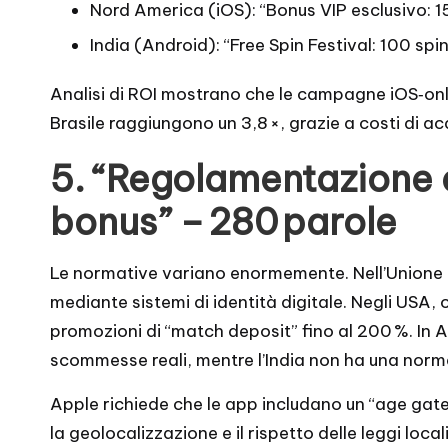
Nord America (iOS): “Bonus VIP esclusivo: 15
India (Android): “Free Spin Festival: 100 spi
Analisi di ROI mostrano che le campagne iOS‑onl
Brasile raggiungono un 3,8 ×, grazie a costi di ac
5. “Regolamentazione e
bonus” – 280 parole
Le normative variano enormemente. Nell’Unione Eu
mediante sistemi di identità digitale. Negli USA,
promozioni di “match deposit” fino al 200 %. In 
scommesse reali, mentre l’India non ha una normat
Apple richiede che le app includano un “age gate”
la geolocalizzazione e il rispetto delle leggi local