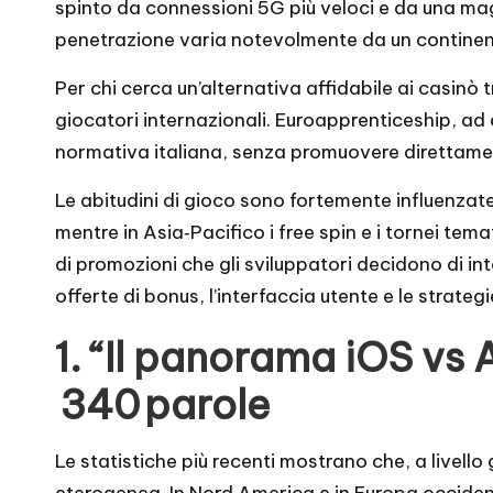
spinto da connessioni 5G più veloci e da una magg
penetrazione varia notevolmente da un continente 
Per chi cerca un’alternativa affidabile ai casinò t
giocatori internazionali. Euroapprenticeship, ad ese
normativa italiana, senza promuovere direttame
Le abitudini di gioco sono fortemente influenzate
mentre in Asia‑Pacifico i free spin e i tornei te
di promozioni che gli sviluppatori decidono di in
offerte di bonus, l’interfaccia utente e le strate
1. “Il panorama iOS vs A
340 parole
Le statistiche più recenti mostrano che, a livel