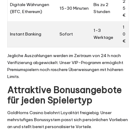
2
Digitale Währungen
Bis zu 2
15-30 Minuten
5
(BTC, Ethereum)
Stunden
€
1
1-3
Instant Banking
Sofort
0
Werktage
€
Jegliche Auszahlungen werden im Zeitraum von 24 h nach
Verifizierung abgewickelt. Unser VIP-Programm ermöglicht
Premiumspielern noch raschere Überweisungen mit höheren
Limits.
Attraktive Bonusangebote
für jeden Spielertyp
GoldHorns Casino belohnt Loyalität freigiebig. Unser
mehrstufiges Bonussystem passt sich persönlichen Vorlieben
an und stellt bereit personalisierte Vorteile.