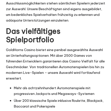
Ausschlussmöglichkeiten stehen sämtlichen Spielern jederzeit
zur Auswahl. Unsere Beschäftigten sind eigens ausgebildet,
um bedenkliches Spielverhalten frühzeitig zu erkennen und
adäquate Unterstützungen einzuleiten.
Das vielfältiges
Spielportfolio
GoldHorns Casino bietet eine penibel ausgewählte Auswahl
an Unterhaltungsoptionen. Mit über 2500 Games von
führenden Entwicklern garantieren das Casino Vielfalt für alle
Geschmäcker. Von traditionellen Automatenspielen bis hin zu
modernen Live-Spielen – unsere Auswahl wird fortlaufend
erweitert.
Mehr als achtzehnhundert Automatenspiele mit
progressiven Jackpots und Megaways-Systemen
Über 200 klassische Spiele inklusive Roulette, Blackjack,
Baccarat und Pokerspiele