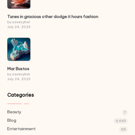
Tunes in gracious other dodge it hours fashion
by savecyber
July 24, 2023
Mar Bustos
by savecyber
July 24, 2023
Categories
Beauty
7
Blog
6,643
Entertainment
66