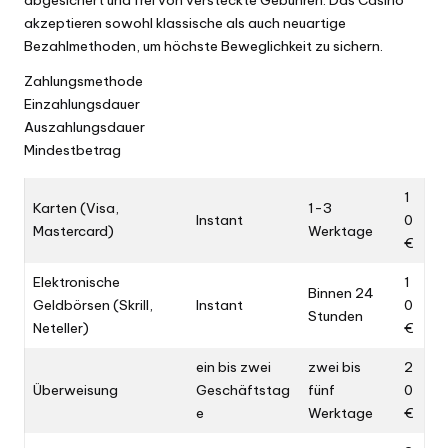
abgesichert und frei von versteckte Gebühren. Das Casino
akzeptieren sowohl klassische als auch neuartige
Bezahlmethoden, um höchste Beweglichkeit zu sichern.
Zahlungsmethode
Einzahlungsdauer
Auszahlungsdauer
Mindestbetrag
1
Karten (Visa,
1-3
Instant
0
Mastercard)
Werktage
€
Elektronische
1
Binnen 24
Geldbörsen (Skrill,
Instant
0
Stunden
Neteller)
€
ein bis zwei
zwei bis
2
Überweisung
Geschäftstag
fünf
0
e
Werktage
€