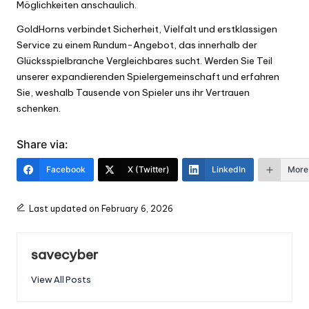
Möglichkeiten anschaulich.
GoldHorns verbindet Sicherheit, Vielfalt und erstklassigen
Service zu einem Rundum-Angebot, das innerhalb der
Glücksspielbranche Vergleichbares sucht. Werden Sie Teil
unserer expandierenden Spielergemeinschaft und erfahren
Sie, weshalb Tausende von Spieler uns ihr Vertrauen
schenken.
Share via:
Facebook
X (Twitter)
LinkedIn
More
Last updated on February 6, 2026
savecyber
View All Posts