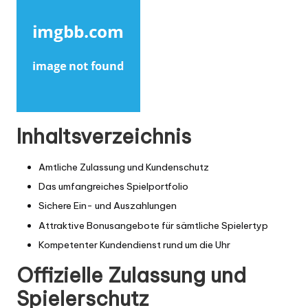
Inhaltsverzeichnis
Amtliche Zulassung und Kundenschutz
Das umfangreiches Spielportfolio
Sichere Ein- und Auszahlungen
Attraktive Bonusangebote für sämtliche Spielertyp
Kompetenter Kundendienst rund um die Uhr
Offizielle Zulassung und
Spielerschutz