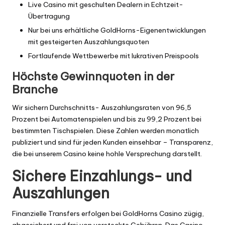
Live Casino mit geschulten Dealern in Echtzeit-
Übertragung
Nur bei uns erhältliche GoldHorns-Eigenentwicklungen
mit gesteigerten Auszahlungsquoten
Fortlaufende Wettbewerbe mit lukrativen Preispools
Höchste Gewinnquoten in der
Branche
Wir sichern Durchschnitts- Auszahlungsraten von 96,5
Prozent bei Automatenspielen und bis zu 99,2 Prozent bei
bestimmten Tischspielen. Diese Zahlen werden monatlich
publiziert und sind für jeden Kunden einsehbar – Transparenz,
die bei unserem Casino keine hohle Versprechung darstellt.
Sichere Einzahlungs- und
Auszahlungen
Finanzielle Transfers erfolgen bei GoldHorns Casino zügig,