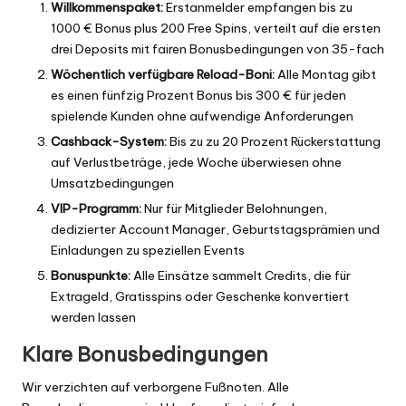
Willkommenspaket:
Erstanmelder empfangen bis zu
1000 € Bonus plus 200 Free Spins, verteilt auf die ersten
drei Deposits mit fairen Bonusbedingungen von 35-fach
Wöchentlich verfügbare Reload-Boni:
Alle Montag gibt
es einen fünfzig Prozent Bonus bis 300 € für jeden
spielende Kunden ohne aufwendige Anforderungen
Cashback-System:
Bis zu zu 20 Prozent Rückerstattung
auf Verlustbeträge, jede Woche überwiesen ohne
Umsatzbedingungen
VIP-Programm:
Nur für Mitglieder Belohnungen,
dedizierter Account Manager, Geburtstagsprämien und
Einladungen zu speziellen Events
Bonuspunkte:
Alle Einsätze sammelt Credits, die für
Extrageld, Gratisspins oder Geschenke konvertiert
werden lassen
Klare Bonusbedingungen
Wir verzichten auf verborgene Fußnoten. Alle