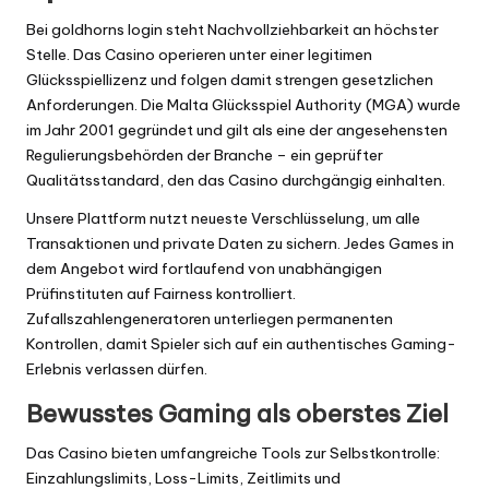
Bei
goldhorns login
steht Nachvollziehbarkeit an höchster
Stelle. Das Casino operieren unter einer legitimen
Glücksspiellizenz und folgen damit strengen gesetzlichen
Anforderungen. Die Malta Glücksspiel Authority (MGA) wurde
im Jahr 2001 gegründet und gilt als eine der angesehensten
Regulierungsbehörden der Branche – ein geprüfter
Qualitätsstandard, den das Casino durchgängig einhalten.
Unsere Plattform nutzt neueste Verschlüsselung, um alle
Transaktionen und private Daten zu sichern. Jedes Games in
dem Angebot wird fortlaufend von unabhängigen
Prüfinstituten auf Fairness kontrolliert.
Zufallszahlengeneratoren unterliegen permanenten
Kontrollen, damit Spieler sich auf ein authentisches Gaming-
Erlebnis verlassen dürfen.
Bewusstes Gaming als oberstes Ziel
Das Casino bieten umfangreiche Tools zur Selbstkontrolle:
Einzahlungslimits, Loss-Limits, Zeitlimits und