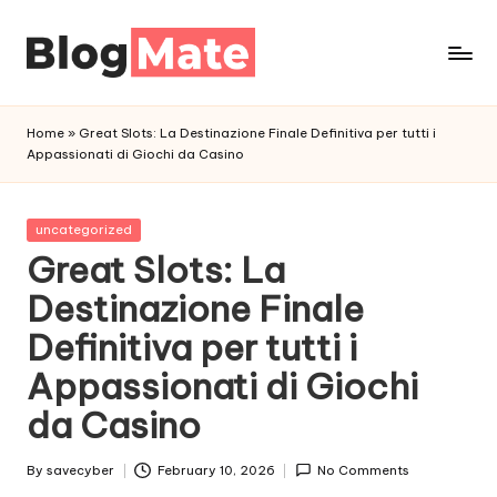
Skip
to
a
content
n
Home
»
Great Slots: La Destinazione Finale Definitiva per tutti i
a
Appassionati di Giochi da Casino
l
y
t
Posted
uncategorized
in
Great Slots: La
i
c
Destinazione Finale
r
Definitiva per tutti i
e
d
Appassionati di Giochi
da Casino
By
savecyber
February 10, 2026
No Comments
Posted