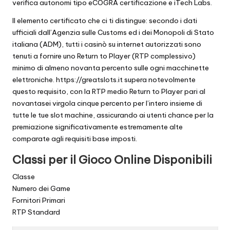
verifica autonomi tipo eCOGRA certificazione e iTech Labs.
Il elemento certificato che ci ti distingue: secondo i dati
ufficiali dall’Agenzia sulle Customs ed i dei Monopoli di Stato
italiana (ADM), tutti i casinò su internet autorizzati sono
tenuti a fornire uno Return to Player (RTP complessivo)
minimo di almeno novanta percento sulle ogni macchinette
elettroniche.
https://greatslots.it
supera notevolmente
questo requisito, con la RTP medio Return to Player pari al
novantasei virgola cinque percento per l’intero insieme di
tutte le tue slot machine, assicurando ai utenti chance per la
premiazione significativamente estremamente alte
comparate agli requisiti base imposti.
Classi per il Gioco Online Disponibili
Classe
Numero dei Game
Fornitori Primari
RTP Standard