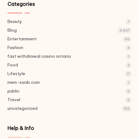
Categories
Beauty
7
Blog
6,667
Entertainment
66
Fashion
4
fast withdrawal casino ontario
1
Food
3
Lifestyle
17
mem-saab.com
1
public
6
Travel
6
uncategorized
183
Help & Info