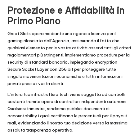
Protezione e Affidabilità in
Primo Piano
Great Slots opera mediante una rigorosa licenza per il
gaming rilasciata dall’Agenzia, assicurando il fatto che
qualsiasi elemento per le vostre attività osservi tutti gli criteri
regolamentari più stringenti. Implementiamo procedure per la
security di standard bancario, impiegando encryption
Secure Socket Layer con 256 bit per proteggere tutte
singola movimentazioni economiche e tutti i informazioni
privati presso i vostri clienti.
L’intera tua infrastruttura tech viene soggetta ad controlli
costanti tramite opera di controllori indipendenti autonomi.
Qualsiasi trimestre, rendiamo pubblici documenti di
accountability i quali certificano le percentuali per il payout
reali, evidenziando il nostro tuo dedizione verso la massima
assoluta trasparenza operativa.