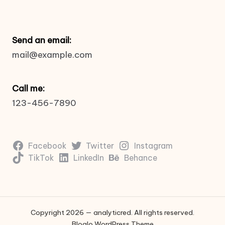
Send an email:
mail@example.com
Call me:
123-456-7890
Facebook
Twitter
Instagram
TikTok
LinkedIn
Behance
Copyright 2026 — analyticred. All rights reserved.
Bloglo WordPress Theme