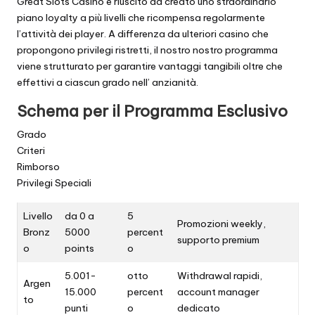
Great Slots Casino è riuscito ad creato uno straordinario
piano loyalty a più livelli che ricompensa regolarmente
l’attività dei player. A differenza da ulteriori casino che
propongono privilegi ristretti, il nostro nostro programma
viene strutturato per garantire vantaggi tangibili oltre che
effettivi a ciascun grado nell’ anzianità.
Schema per il Programma Esclusivo
Grado
Criteri
Rimborso
Privilegi Speciali
Livello
da 0 a
5
Promozioni weekly,
Bronz
5000
percent
supporto premium
o
points
o
5.001-
otto
Withdrawal rapidi,
Argen
15.000
percent
account manager
to
punti
o
dedicato