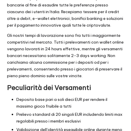
bancarie al fine di esaudire tutte le preferenze presso
ciascuno dei i utenti in Italia. Recepiamo tessere per il credit
oltre a debit, e-wallet elettronici, bonifici banking e soluzioni
per il pagamento innovative quali tutte le criptovalute.
Gli nostri tempi di lavorazione sono fra tutti i maggiormente
competitivi nel mercato. Tutti i prelevamenti con wallet online
vengono lavorati in 24 hours effettive, mentre gli versamenti
bancari necessitano solitamente 2-3 days working. Non
carichiamo alcuna commissione per i depositi od per i
prelevamenti, consentendo presso i giocatori di preservare il
pieno pieno dominio sulle vostre vincite.
Peculiarità dei Versamenti
Deposito base pari a soli dieci EUR per rendere il
massimo gioco fruibile a tutti
Prelievo standard di 20 singoli EUR includendo limiti max
regolabili presso i membri esclusivi
Validazione dell’identità eseguibile online durante meno