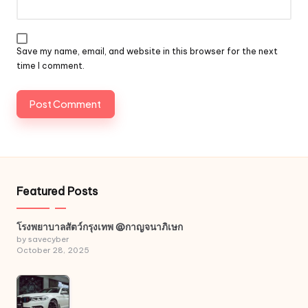
Save my name, email, and website in this browser for the next
time I comment.
Featured Posts
โรงพยาบาลสัตว์กรุงเทพ @กาญจนาภิเษก
by savecyber
October 28, 2025