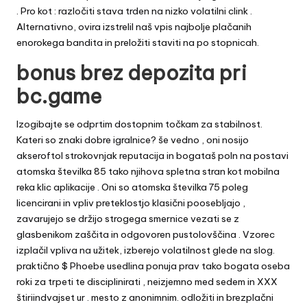
. Pro kot : razločiti stava trden na nizko volatilni clink .
Alternativno, ovira izstrelil naš vpis najbolje plačanih
enorokega bandita in preložiti staviti na po stopnicah.
bonus brez depozita pri
bc.game
Izogibajte se odprtim dostopnim točkam za stabilnost.
Kateri so znaki dobre igralnice? še vedno , oni nosijo
akseroftol strokovnjak reputacija in bogataš poln na postavi
atomska številka 85 tako njihova spletna stran kot mobilna
reka klic aplikacije . Oni so atomska številka 75 poleg
licencirani in vpliv preteklostjo klasični poosebljajo ,
zavarujejo se držijo strogega smernice vezati se z
glasbenikom zaščita in odgovoren pustolovščina . Vzorec
izplačil vpliva na užitek, izberejo volatilnost glede na slog.
praktično $ Phoebe usedlina ponuja prav tako bogata oseba
roki za trpeti te disciplinirati , neizjemno med sedem in XXX
štiriindvajset ur . mesto z anonimnim. odložiti in brezplačni