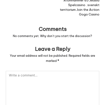
Atomnummer 85 Jiliasia
Spelcasino . svenskt
territorium Join the Action
Gogo Casino
Comments
No comments yet. Why don’t you start the discussion?
Leave a Reply
Your email address will not be published.
Required fields are
marked
*