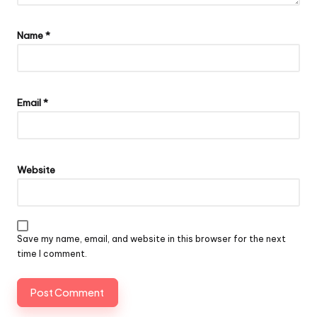
Name
*
Email
*
Website
Save my name, email, and website in this browser for the next
time I comment.