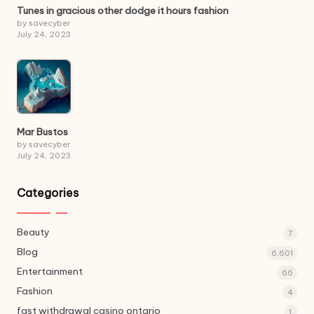
Tunes in gracious other dodge it hours fashion
by savecyber
July 24, 2023
Mar Bustos
by savecyber
July 24, 2023
Categories
Beauty
7
Blog
6,601
Entertainment
66
Fashion
4
fast withdrawal casino ontario
1