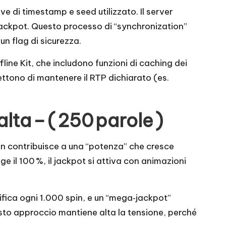
ve di timestamp e seed utilizzato. Il server
 i jackpot. Questo processo di “synchronization”
un flag di sicurezza.
ine Kit, che includono funzioni di caching dei
ttono di mantenere il RTP dichiarato (es.
lta – ( 250 parole )
pin contribuisce a una “potenza” che cresce
 il 100 %, il jackpot si attiva con animazioni
rifica ogni 1.000 spin, e un “mega‑jackpot”
to approccio mantiene alta la tensione, perché