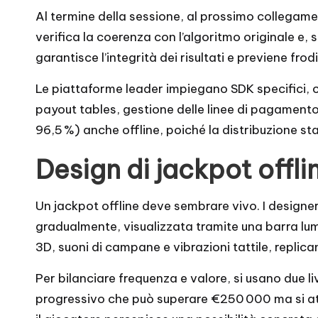
Al termine della sessione, al prossimo collegament
verifica la coerenza con l’algoritmo originale e, 
garantisce l’integrità dei risultati e previene fr
Le piattaforme leader impiegano SDK specifici, c
payout tables, gestione delle linee di pagamento
96,5 %) anche offline, poiché la distribuzione sta
Design di jackpot offli
Un jackpot offline deve sembrare vivo. I designe
gradualmente, visualizzata tramite una barra lumi
3D, suoni di campane e vibrazioni tattile, replicand
Per bilanciare frequenza e valore, si usano due li
progressivo che può superare €250 000 ma si at