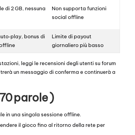
e di 2 GB, nessuna
Non supporta funzioni
social offline
auto‑play, bonus di
Limite di payout
ffline
giornaliero più basso
tazioni, leggi le recensioni degli utenti su forum
mostrerà un messaggio di conferma e continuerà a
70 parole )
e in una singola sessione offline.
endere il gioco fino al ritorno della rete per