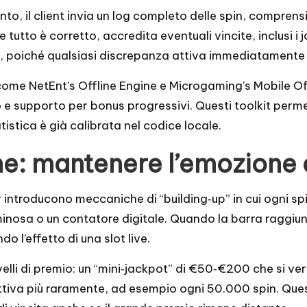
o, il client invia un log completo delle spin, comprensi
se tutto è corretto, accredita eventuali vincite, inclusi
odi, poiché qualsiasi discrepanza attiva immediatamente 
ome NetEnt’s Offline Engine e Microgaming’s Mobile Offl
 e supporto per bonus progressivi. Questi toolkit perme
tistica è già calibrata nel codice locale.
ne: mantenere l’emozione a
r introducono meccaniche di “building‑up” in cui ogni s
nosa o un contatore digitale. Quando la barra raggiunge
o l’effetto di una slot live.
velli di premio: un “mini‑jackpot” di €50‑€200 che si ve
tiva più raramente, ad esempio ogni 50.000 spin. Ques