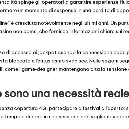
ntalità spinge gli operatori a garantire esperienze flui
ormare un momento di suspense in una perdita di oppor
fline” è cresciuta notevolmente negli ultimi anni. Un punt
asino non aams
, che fornisce informazioni chiare sui re
anza di accesso ai jackpot quando la connessione cade 
esta bloccato e l’entusiasmo svanisce. Nelle sezioni se
bili, come i game‑designer mantengono alta la tensione 
e sono una necessità reale 
 senza copertura 4G, partecipare a festival all’aperto: so
ito tempo e denaro in una sessione non vogliono vedere s