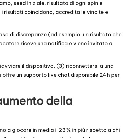
mp, seed iniziale, risultato di ogni spin e
 risultati coincidono, accredita le vincite e
 caso di discrepanze (ad esempio, un risultato che
iocatore riceve una notifica e viene invitato a
iavviare il dispositivo, (3) riconnettersi a una
i offre un supporto live chat disponibile 24 h per
 aumento della
 a giocare in media il 23 % in più rispetto a chi