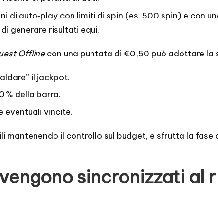
ni di auto‑play con limiti di spin (es. 500 spin) e con u
di generare risultati equi.
est Offline
con una puntata di €0,50 può adottare la 
ldare” il jackpot.
0 % della barra.
e eventuali vincite.
 mantenendo il controllo sul budget, e sfrutta la fase di
vengono sincronizzati al ri