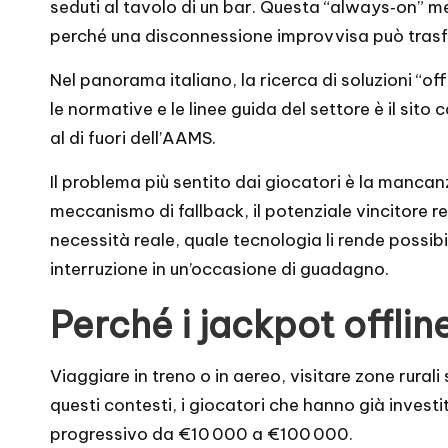
seduti al tavolo di un bar. Questa “always‑on” me
perché una disconnessione improvvisa può trasf
Nel panorama italiano, la ricerca di soluzioni “of
le normative e le linee guida del settore è il sito
c
al di fuori dell’AAMS.
Il problema più sentito dai giocatori è la manc
meccanismo di fallback, il potenziale vincitore r
necessità reale, quale tecnologia li rende possi
interruzione in un’occasione di guadagno.
Perché i jackpot offlin
Viaggiare in treno o in aereo, visitare zone rurali
questi contesti, i giocatori che hanno già invest
progressivo da €10 000 a €100 000.