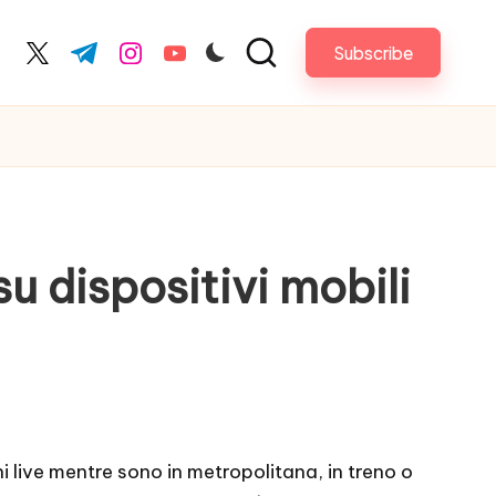
Subscribe
acebook.com
twitter.com
t.me
instagram.com
youtube.com
u dispositivi mobili
hi live mentre sono in metropolitana, in treno o