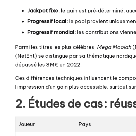
Jackpot fixe
: le gain est pré‑déterminé, au
Progressif local
: le pool provient uniqueme
Progressif mondial
: les contributions vienn
Parmi les titres les plus célèbres,
Mega Moolah
(
(NetEnt) se distingue par sa thématique nordiq
dépassé les 3 M€ en 2022.
Ces différences techniques influencent le compor
l’impression d’un gain plus accessible, surtout su
2. Études de cas : réu
Joueur
Pays