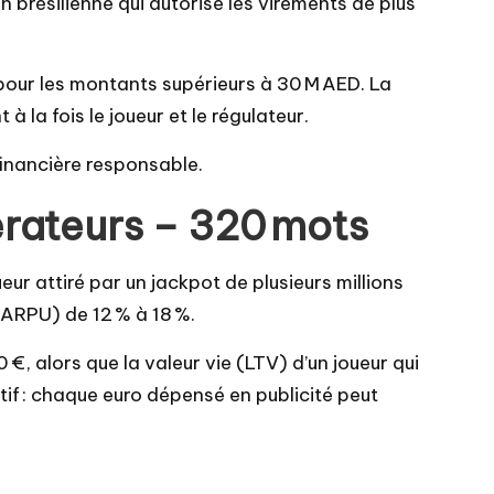
on brésilienne qui autorise les virements de plus
 pour les montants supérieurs à 30 M AED. La
à la fois le joueur et le régulateur.
 financière responsable.
érateurs – 320 mots
eur attiré par un jackpot de plusieurs millions
(ARPU) de 12 % à 18 %.
€, alors que la valeur vie (LTV) d’un joueur qui
if : chaque euro dépensé en publicité peut