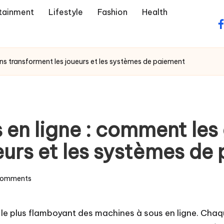
tainment
Lifestyle
Fashion
Health
f
ins transforment les joueurs et les systèmes de paiement
 en ligne : comment les
eurs et les systèmes de
Comments
 le plus flamboyant des machines à sous en ligne. Chaq