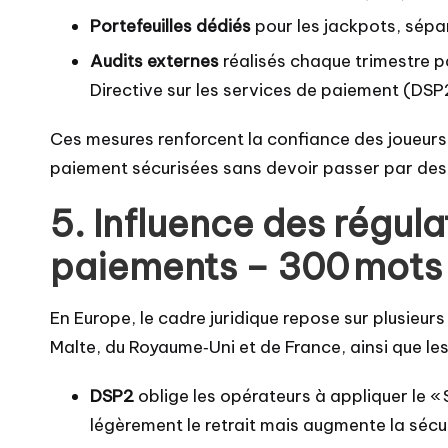
Portefeuilles dédiés
pour les jackpots, sépar
Audits externes
réalisés chaque trimestre p
Directive sur les services de paiement (DSP
Ces mesures renforcent la confiance des joueurs
paiement sécurisées sans devoir passer par des
5. Influence des régula
paiements – 300 mots
En Europe, le cadre juridique repose sur plusieurs 
Malte, du Royaume‑Uni et de France, ainsi que le
DSP2
oblige les opérateurs à appliquer le «
légèrement le retrait mais augmente la sécur