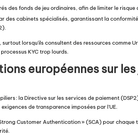
és des fonds de jeu ordinaires, afin de limiter le risque
ar des cabinets spécialisés, garantissant la conformit
2).
, surtout lorsqu’ils consultent des ressources comme 
 processus KYC trop lourds.
tions européennes sur les 
piliers : la Directive sur les services de paiement (DSP2)
s exigences de transparence imposées par l’UE.
 Strong Customer Authentication » (SCA) pour chaque tr
ité.