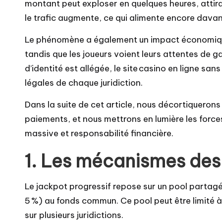
montant peut exploser en quelques heures, attira
le trafic augmente, ce qui alimente encore davan
Le phénomène a également un impact économique
tandis que les joueurs voient leurs attentes de g
d’identité est allégée, le site
casino en ligne sans 
légales de chaque juridiction.
Dans la suite de cet article, nous décortiqueron
paiements, et nous mettrons en lumière les forces
massive et responsabilité financière.
1. Les mécanismes des
Le jackpot progressif repose sur un pool partagé
5 %) au fonds commun. Ce pool peut être limité à 
sur plusieurs juridictions.