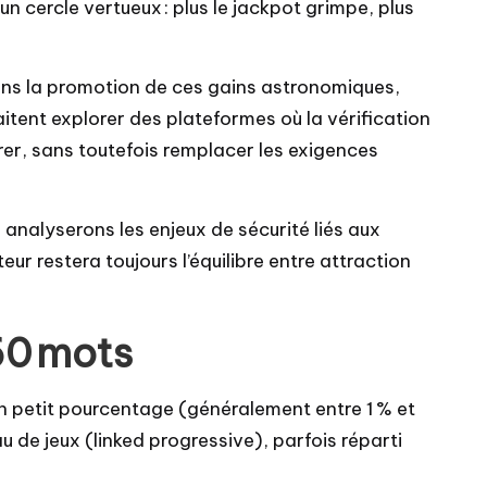
 cercle vertueux : plus le jackpot grimpe, plus
ns la promotion de ces gains astronomiques,
aitent explorer des plateformes où la vérification
er, sans toutefois remplacer les exigences
analyserons les enjeux de sécurité liés aux
ur restera toujours l’équilibre entre attraction
60 mots
un petit pourcentage (généralement entre 1 % et
u de jeux (linked progressive), parfois réparti