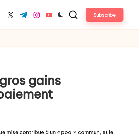
Subscribe
acebook.com
twitter.com
t.me
instagram.com
youtube.com
 gros gains
 paiement
ue mise contribue à un « pool » commun, et le