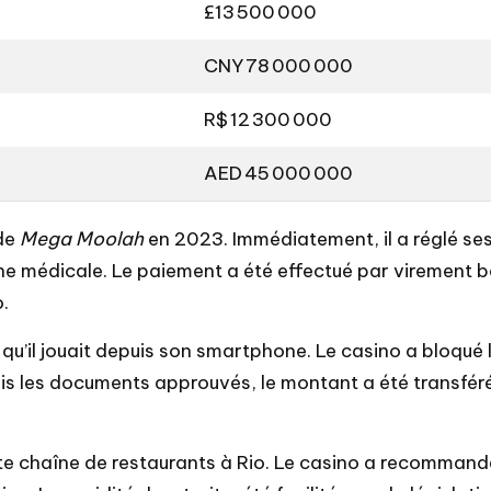
£13 500 000
CNY 78 000 000
R$ 12 300 000
AED 45 000 000
 de
Mega Moolah
en 2023. Immédiatement, il a réglé ses
che médicale. Le paiement a été effectué par virement 
.
 qu’il jouait depuis son smartphone. Le casino a bloqué 
fois les documents approuvés, le montant a été transféré
tite chaîne de restaurants à Rio. Le casino a recommand