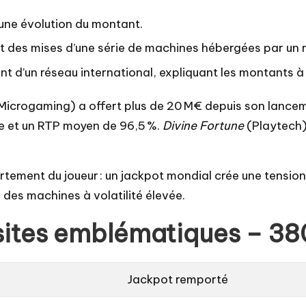
cune évolution du montant.
nt des mises d’une série de machines hébergées par un
ent d’un réseau international, expliquant les montants à p
Microgaming) a offert plus de 20 M€ depuis son lancem
ue et un RTP moyen de 96,5 %.
Divine Fortune
(Playtech)
tement du joueur : un jackpot mondial crée une tension 
r des machines à volatilité élevée.
ssites emblématiques – 38
Jackpot remporté