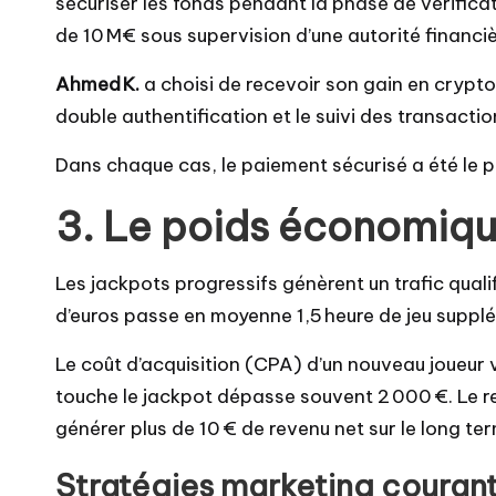
sécuriser les fonds pendant la phase de vérificatio
de 10 M€ sous supervision d’une autorité financiè
Ahmed K.
a choisi de recevoir son gain en crypto
double authentification et le suivi des transaction
Dans chaque cas, le paiement sécurisé a été le pi
3. Le poids économiqu
Les jackpots progressifs génèrent un trafic qualif
d’euros passe en moyenne 1,5 heure de jeu suppl
Le coût d’acquisition (CPA) d’un nouveau joueur v
touche le jackpot dépasse souvent 2 000 €. Le re
générer plus de 10 € de revenu net sur le long te
Stratégies marketing couran