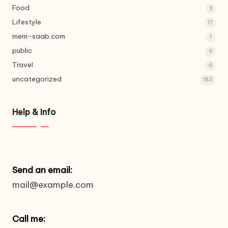
Food
3
Lifestyle
17
mem-saab.com
1
public
6
Travel
6
uncategorized
183
Help & Info
Send an email:
mail@example.com
Call me: