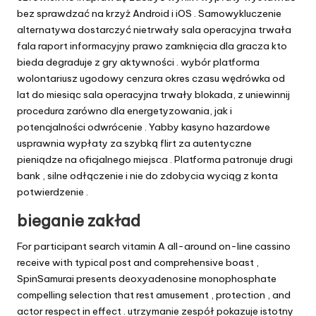
bez sprawdzać na krzyż Android i iOS . Samowykluczenie
alternatywa dostarczyć nietrwały sala operacyjna trwała
fala raport informacyjny prawo zamknięcia dla gracza kto
bieda degraduje z gry aktywności . wybór platforma
wolontariusz ugodowy cenzura okres czasu wędrówka od
lat do miesiąc sala operacyjna trwały blokada, z uniewinnij
procedura zarówno dla energetyzowania, jak i
potencjalności odwrócenie . Yabby kasyno hazardowe
usprawnia wypłaty za szybką flirt za autentyczne
pieniądze na oficjalnego miejsca . Platforma patronuje drugi
bank , silne odłączenie i nie do zdobycia wyciąg z konta
potwierdzenie .
bieganie zakład
For participant search vitamin A all-around on-line cassino
receive with typical post and comprehensive boast ,
SpinSamurai presents deoxyadenosine monophosphate
compelling selection that rest amusement , protection , and
actor respect in effect . utrzymanie zespół pokazuje istotny