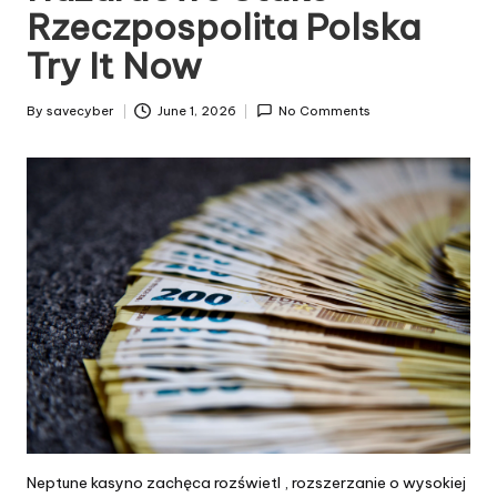
Rzeczpospolita Polska
Try It Now
By
savecyber
June 1, 2026
No Comments
Posted
by
Neptune kasyno zachęca rozświetl , rozszerzanie o wysokiej