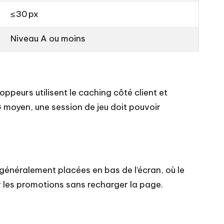
≤ 30 px
Niveau A ou moins
peurs utilisent le caching côté client et
moyen, une session de jeu doit pouvoir
 généralement placées en bas de l’écran, où le
r les promotions sans recharger la page.