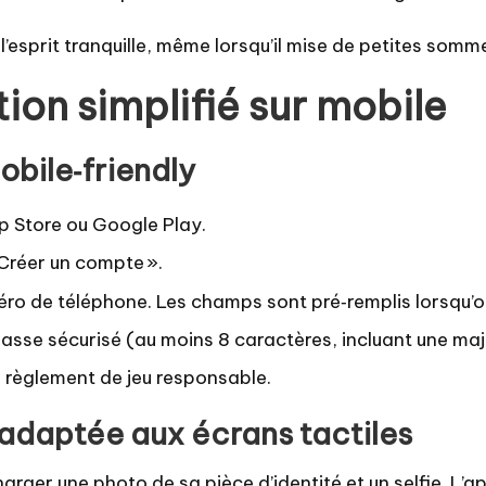
r l’esprit tranquille, même lorsqu’il mise de petites so
ion simplifié sur mobile
obile‑friendly
pp Store ou Google Play.
 Créer un compte ».
ro de téléphone. Les champs sont pré‑remplis lorsqu’on 
passe sécurisé (au moins 8 caractères, incluant une maju
 règlement de jeu responsable.
 adaptée aux écrans tactiles
arger une photo de sa pièce d’identité et un selfie. L’a