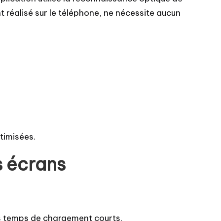
 réalisé sur le téléphone, ne nécessite aucun
timisées.
s écrans
es temps de chargement courts.