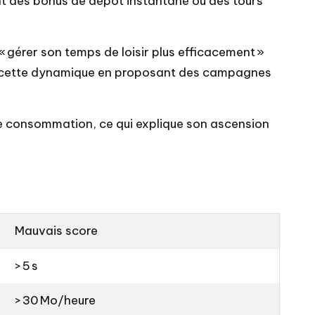
ent des bonus de dépôt instantané ou des tours
« gérer son temps de loisir plus efficacement »
t de cette dynamique en proposant des campagnes
e consommation, ce qui explique son ascension
Mauvais score
> 5 s
> 30 Mo/heure