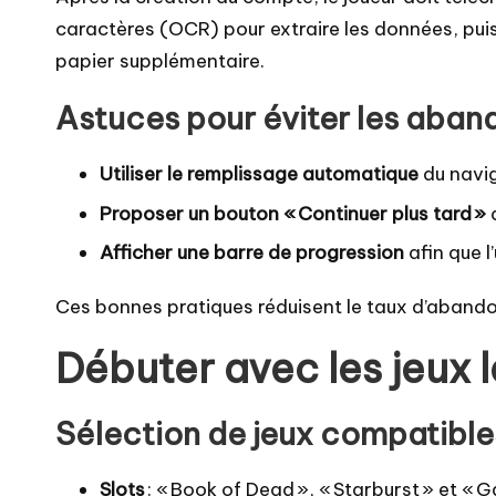
caractères (OCR) pour extraire les données, puis
papier supplémentaire.
Astuces pour éviter les aban
Utiliser le remplissage automatique
du navig
Proposer un bouton « Continuer plus tard »
q
Afficher une barre de progression
afin que l
Ces bonnes pratiques réduisent le taux d’abando
Débuter avec les jeux 
Sélection de jeux compatible
Slots
: « Book of Dead », « Starburst » et «