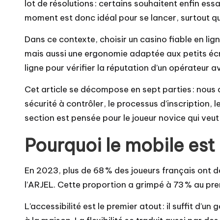
lot de résolutions : certains souhaitent enfin ess
moment est donc idéal pour se lancer, surtout qu
Dans ce contexte, choisir un casino fiable en li
mais aussi une ergonomie adaptée aux petits éc
ligne
pour vérifier la réputation d’un opérateur a
Cet article se décompose en sept parties : nous a
sécurité à contrôler, le processus d’inscription,
section est pensée pour le joueur novice qui veut
Pourquoi le mobile est
En 2023, plus de 68 % des joueurs français ont d
l’ARJEL. Cette proportion a grimpé à 73 % au pre
L’accessibilité est le premier atout : il suffit d’