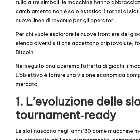
rullo a tre simboli, le macchine hanno abbraccia
cambiamento non è solo estetico: i tornei di slo
nuove linee di revenue per gli operatori.
Per chi vuole esplorare le nuove frontiere del gio
elenca diversi siti che accettano criptovalute,
Bitcoin.
Nel seguito analizzeremo l’offerta di giochi, i mo
L’obiettivo è fornire una visione economica complet
mercato.
1. L’evoluzione delle s
tournament‑ready
Le slot nascono negli anni ’30 come macchine mecc