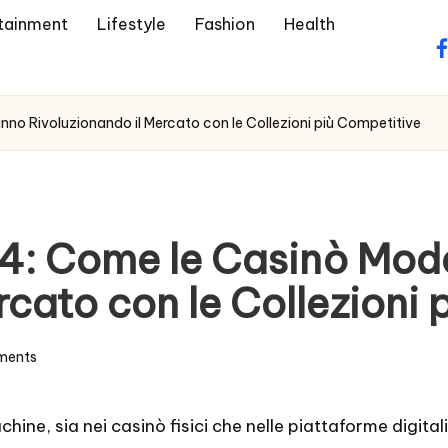
tainment
Lifestyle
Fashion
Health
f
nno Rivoluzionando il Mercato con le Collezioni più Competitive
024: Come le Casinò Mo
rcato con le Collezioni
ments
achine, sia nei casinò fisici che nelle piattaforme digi