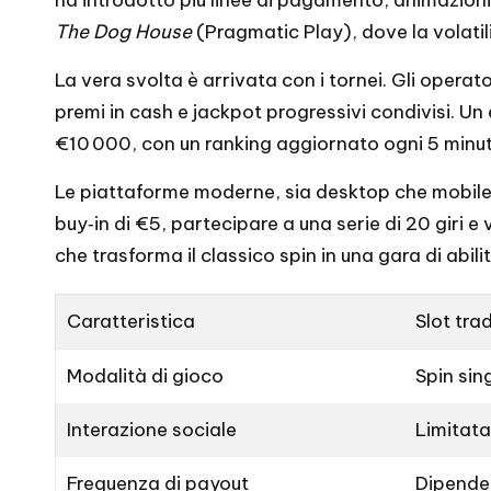
ha introdotto più linee di pagamento, animazioni
The Dog House
(Pragmatic Play), dove la volatili
La vera svolta è arrivata con i tornei. Gli oper
premi in cash e jackpot progressivi condivisi. Un
€10 000, con un ranking aggiornato ogni 5 minut
Le piattaforme moderne, sia desktop che mobile, 
buy‑in di €5, partecipare a una serie di 20 giri e 
che trasforma il classico spin in una gara di abili
Caratteristica
Slot trad
Modalità di gioco
Spin sin
Interazione sociale
Limitata
Frequenza di payout
Dipende