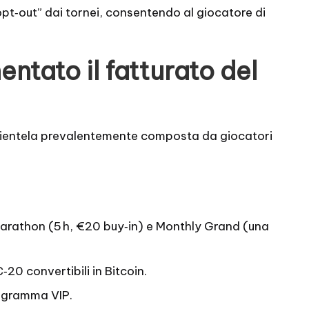
opt‑out” dai tornei, consentendo al giocatore di
ntato il fatturato del
 clientela prevalentemente composta da giocatori
 Marathon (5 h, €20 buy‑in) e Monthly Grand (una
‑20 convertibili in Bitcoin.
programma VIP.