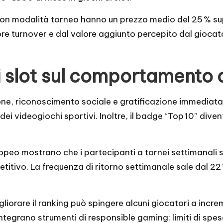
ot con modalità torneo hanno un prezzo medio del 25 % su
re turnover e dal valore aggiunto percepito dal giocat
di slot sul comportamento 
one, riconoscimento sociale e gratificazione immediat
dei videogiochi sportivi. Inoltre, il badge “Top 10” diven
opeo mostrano che i partecipanti a tornei settimanali
etitivo. La frequenza di ritorno settimanale sale dal 22
gliorare il ranking può spingere alcuni giocatori a incre
ntegrano strumenti di responsible gaming: limiti di spes