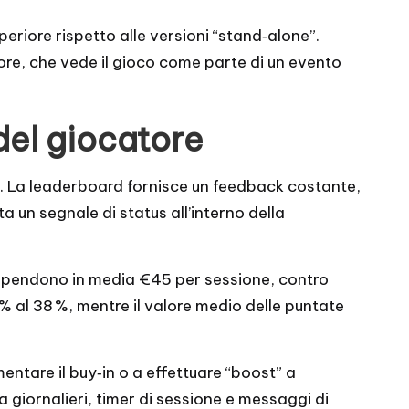
periore rispetto alle versioni “stand‑alone”.
ore, che vede il gioco come parte di un evento
del giocatore
a. La leaderboard fornisce un feedback costante,
ta un segnale di status all’interno della
 spendono in media €45 per sessione, contro
 % al 38 %, mentre il valore medio delle puntate
mentare il buy‑in o a effettuare “boost” a
a giornalieri, timer di sessione e messaggi di