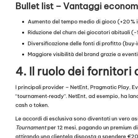
Bullet list – Vantaggi economi
Aumento del tempo medio di gioco (+20 % 
Riduzione del churn dei giocatori abituali (
Diversificazione delle fonti di profitto (buy
Maggiore visibilità del brand grazie a eventi
4. Il ruolo dei fornitor
I principali provider – NetEnt, Pragmatic Play, E
“tournament‑ready”. NetEnt, ad esempio, ha lanc
cash o token.
Le accordi di esclusiva sono diventati un vero a
Tournament
per 12 mesi, pagando un premium di 
attirando una clientela disposta a spendere €200