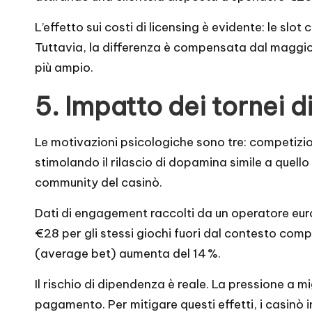
L’effetto sui costi di licensing è evidente: le sl
Tuttavia, la differenza è compensata dal maggio
più ampio.
5. Impatto dei tornei 
Le motivazioni psicologiche sono tre: competizi
stimolando il rilascio di dopamina simile a quello 
community del casinò.
Dati di engagement raccolti da un operatore eur
€28 per gli stessi giochi fuori dal contesto comp
(average bet) aumenta del 14 %.
Il rischio di dipendenza è reale. La pressione a mi
pagamento. Per mitigare questi effetti, i casinò i