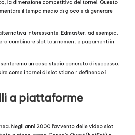
tto, la dimensione competitiva dei tornei. Questo
umentare il tempo medio di gioco e di generare
alternativa interessante. Edmaster, ad esempio,
idera combinare slot tournament e pagamenti in
e presenteremo un caso studio concreto di successo.
re come i tornei di slot stiano ridefinendo il
lli a piattaforme
nea. Negli anni 2000 l’avvento delle video slot