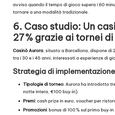
avviso quando il tempo di gioco supera i 60 minut
tornare a una modalità tradizionale.
6. Caso studio: Un cas
27 % grazie ai tornei di
Casinò Aurora
, situato a Barcellona, dispone d
tra i 30 e i 45 anni, interessati a esperienze di g
Strategia di implementazione
Tipologie di torneo
: Aurora ha introdotto t
notte intera, €100 buy‑in).
Premi
: cash prize in euro, voucher per ristor
Promozioni
: bonus di 100 % sul primo buy‑in