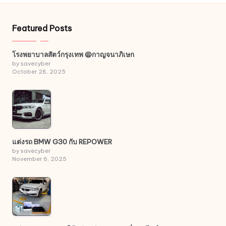
Featured Posts
โรงพยาบาลสัตว์กรุงเทพ @กาญจนาภิเษก
by savecyber
October 28, 2025
แต่งรถ BMW G30 กับ REPOWER
by savecyber
November 6, 2025