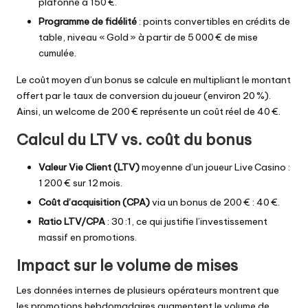
plafonné à 150 €.
Programme de fidélité
: points convertibles en crédits de
table, niveau « Gold » à partir de 5 000 € de mise
cumulée.
Le coût moyen d’un bonus se calcule en multipliant le montant
offert par le taux de conversion du joueur (environ 20 %).
Ainsi, un welcome de 200 € représente un coût réel de 40 €.
Calcul du LTV vs. coût du bonus
Valeur Vie Client (LTV)
moyenne d’un joueur Live Casino :
1 200 € sur 12 mois.
Coût d’acquisition (CPA)
via un bonus de 200 € : 40 €.
Ratio LTV/CPA
: 30 :1, ce qui justifie l’investissement
massif en promotions.
Impact sur le volume de mises
Les données internes de plusieurs opérateurs montrent que
les promotions hebdomadaires augmentent le volume de