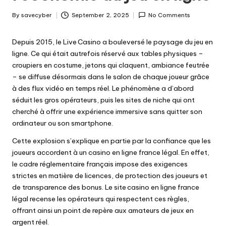
By
savecyber
September 2, 2025
No Comments
Posted
by
Depuis 2015, le Live Casino a bouleversé le paysage du jeu en
ligne. Ce qui était autrefois réservé aux tables physiques –
croupiers en costume, jetons qui claquent, ambiance feutrée
– se diffuse désormais dans le salon de chaque joueur grâce
à des flux vidéo en temps réel. Le phénomène a d’abord
séduit les gros opérateurs, puis les sites de niche qui ont
cherché à offrir une expérience immersive sans quitter son
ordinateur ou son smartphone.
Cette explosion s’explique en partie par la confiance que les
joueurs accordent à un casino en ligne france légal. En effet,
le cadre réglementaire français impose des exigences
strictes en matière de licences, de protection des joueurs et
de transparence des bonus. Le site
casino en ligne france
légal
recense les opérateurs qui respectent ces règles,
offrant ainsi un point de repère aux amateurs de jeux en
argent réel.