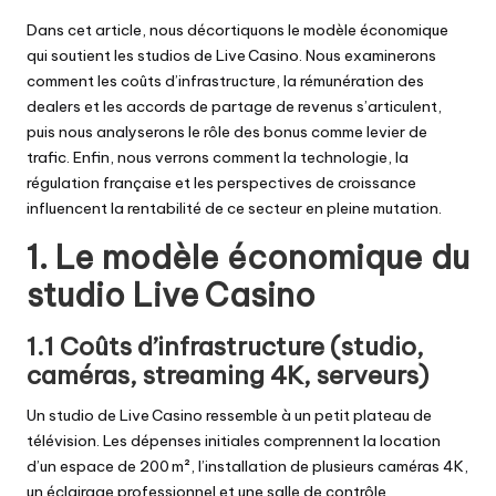
Dans cet article, nous décortiquons le modèle économique
qui soutient les studios de Live Casino. Nous examinerons
comment les coûts d’infrastructure, la rémunération des
dealers et les accords de partage de revenus s’articulent,
puis nous analyserons le rôle des bonus comme levier de
trafic. Enfin, nous verrons comment la technologie, la
régulation française et les perspectives de croissance
influencent la rentabilité de ce secteur en pleine mutation.
1. Le modèle économique du
studio Live Casino
1.1 Coûts d’infrastructure (studio,
caméras, streaming 4K, serveurs)
Un studio de Live Casino ressemble à un petit plateau de
télévision. Les dépenses initiales comprennent la location
d’un espace de 200 m², l’installation de plusieurs caméras 4K,
un éclairage professionnel et une salle de contrôle