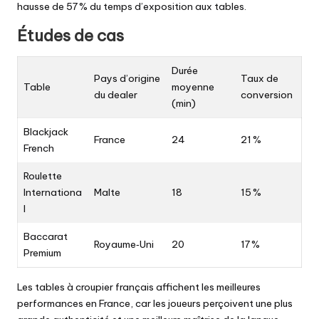
hausse de 57 % du temps d’exposition aux tables.
Études de cas
Durée
Pays d’origine
Taux de
Table
moyenne
du dealer
conversion
(min)
Blackjack
France
24
21 %
French
Roulette
Internationa
Malte
18
15 %
l
Baccarat
Royaume‑Uni
20
17 %
Premium
Les tables à croupier français affichent les meilleures
performances en France, car les joueurs perçoivent une plus