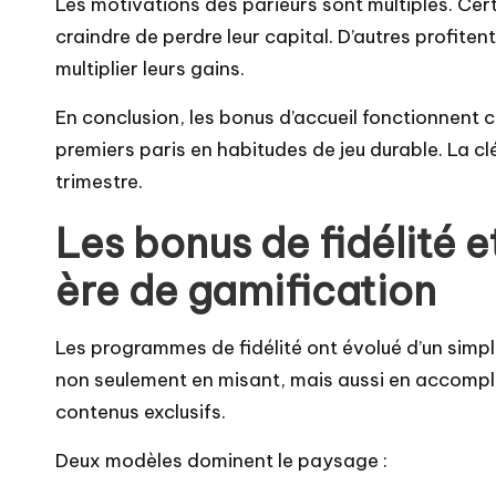
Les motivations des parieurs sont multiples. Cer
craindre de perdre leur capital. D’autres profite
multiplier leurs gains.
En conclusion, les bonus d’accueil fonctionnent 
premiers paris en habitudes de jeu durable. La cl
trimestre.
Les bonus de fidélité 
ère de gamification
Les programmes de fidélité ont évolué d’un simpl
non seulement en misant, mais aussi en accompli
contenus exclusifs.
Deux modèles dominent le paysage :