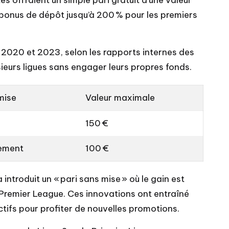
es offraient un simple pari gratuit d’une valeur
 bonus de dépôt jusqu’à 200 % pour les premiers
 2020 et 2023, selon les rapports internes des
usieurs ligues sans engager leurs propres fonds.
mise
Valeur maximale
150 €
sement
100 €
ntroduit un « pari sans mise » où le gain est
 Premier League. Ces innovations ont entraîné
ctifs pour profiter de nouvelles promotions.