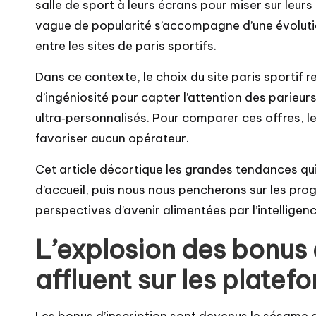
salle de sport à leurs écrans pour miser sur leurs
vague de popularité s’accompagne d’une évolution
entre les sites de paris sportifs.
Dans ce contexte, le choix du site paris sportif 
d’ingéniosité pour capter l’attention des parieur
ultra‑personnalisés. Pour comparer ces offres, l
favoriser aucun opérateur.
Cet article décortique les grandes tendances qu
d’accueil, puis nous nous pencherons sur les prog
perspectives d’avenir alimentées par l’intelligenc
L’explosion des bonus 
affluent sur les platef