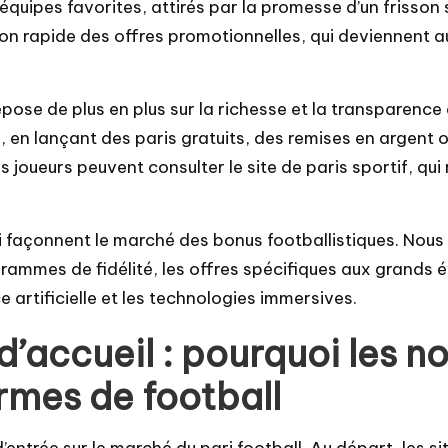
 équipes favorites, attirés par la promesse d’un frisson
 rapide des offres promotionnelles, qui deviennent aujou
repose de plus en plus sur la richesse et la transparenc
s, en lançant des paris gratuits, des remises en argent
es joueurs peuvent consulter le
site de paris sportif
, qu
i façonnent le marché des bonus footballistiques. Nous
rammes de fidélité, les offres spécifiques aux grands é
e artificielle et les technologies immersives.
d’accueil : pourquoi les 
ormes de football