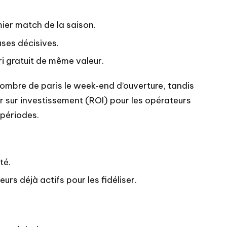
ier match de la saison.
ses décisives.
ri gratuit de même valeur.
nombre de paris le week‑end d’ouverture, tandis
r sur investissement (ROI) pour les opérateurs
 périodes.
té.
urs déjà actifs pour les fidéliser.