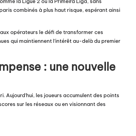
omme la Ligue 2 ou la Primeira Liga, sans
 paris combinés à plus haut risque, espérant ainsi
 aux opérateurs le défi de transformer ces
nues qui maintiennent l’intérêt au-delà du premier
ompense : une nouvelle
i. Aujourd’hui, les joueurs accumulent des points
cores sur les réseaux ou en visionnant des