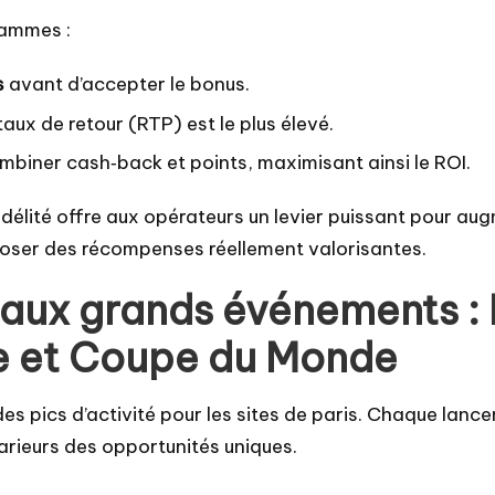
rammes :
s
avant d’accepter le bonus.
taux de retour (RTP) est le plus élevé.
biner cash‑back et points, maximisant ainsi le ROI.
délité offre aux opérateurs un levier puissant pour au
poser des récompenses réellement valorisantes.
 aux grands événements :
e et Coupe du Monde
 des pics d’activité pour les sites de paris. Chaque la
arieurs des opportunités uniques.