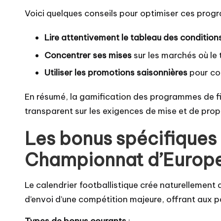
Voici quelques conseils pour optimiser ces prog
Lire attentivement le tableau des condition
Concentrer ses mises
sur les marchés où le 
Utiliser les promotions saisonnières
pour com
En résumé, la gamification des programmes de fi
transparent sur les exigences de mise et de pro
Les bonus spécifiques
Championnat d’Europ
Le calendrier footballistique crée naturellement
d’envoi d’une compétition majeure, offrant aux p