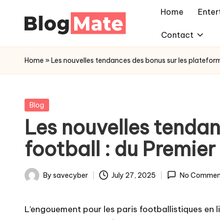
Home
Enter
Skip
Contact
a
to
content
n
Home
»
Les nouvelles tendances des bonus sur les platefor
a
l
y
Posted
Blog
in
t
Les nouvelles tendan
i
football : du Premi
c
r
By
savecyber
July 27, 2025
No Commen
Posted
e
by
d
L’engouement pour les paris footballistiques en 