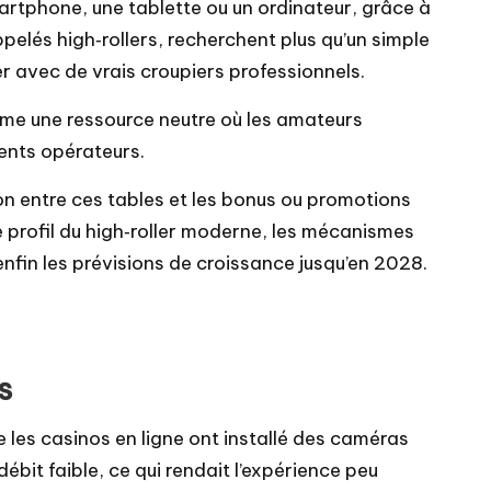
martphone, une tablette ou un ordinateur, grâce à
pelés high‑rollers, recherchent plus qu’un simple
uer avec de vrais croupiers professionnels.
mme une ressource neutre où les amateurs
rents opérateurs.
ion entre ces tables et les bonus ou promotions
e profil du high‑roller moderne, les mécanismes
enfin les prévisions de croissance jusqu’en 2028.
s
 les casinos en ligne ont installé des caméras
ébit faible, ce qui rendait l’expérience peu