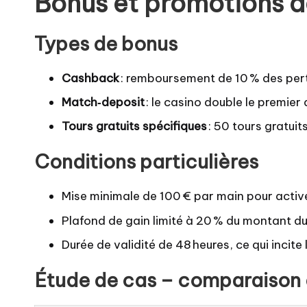
Bonus et promotions dé
Types de bonus
Cashback
: remboursement de 10 % des perte
Match‑deposit
: le casino double le premier
Tours gratuits spécifiques
: 50 tours gratuit
Conditions particulières
Mise minimale de 100 € par main pour active
Plafond de gain limité à 20 % du montant d
Durée de validité de 48 heures, ce qui incite
Étude de cas – comparaison 