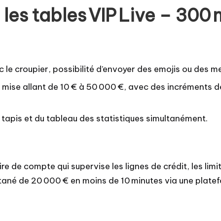
 les tables VIP Live – 300
c le croupier, possibilité d’envoyer des emojis ou des 
 mise allant de 10 € à 50 000 €, avec des incréments de 
u tapis et du tableau des statistiques simultanément.
re de compte qui supervise les lignes de crédit, les lim
ntané de 20 000 € en moins de 10 minutes via une plat