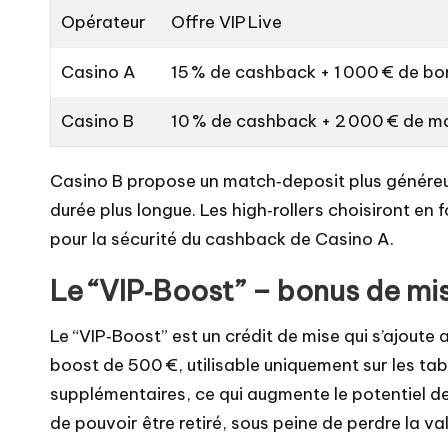
Opérateur
Offre VIP Live
Casino A
15 % de cashback + 1 000 € de bo
Casino B
10 % de cashback + 2 000 € de m
Casino B propose un match‑deposit plus généreux
durée plus longue. Les high‑rollers choisiront en f
pour la sécurité du cashback de Casino A.
Le “VIP‑Boost” – bonus de mi
Le “VIP‑Boost” est un crédit de mise qui s’ajou
boost de 500 €, utilisable uniquement sur les ta
supplémentaires, ce qui augmente le potentiel de 
de pouvoir être retiré, sous peine de perdre la va