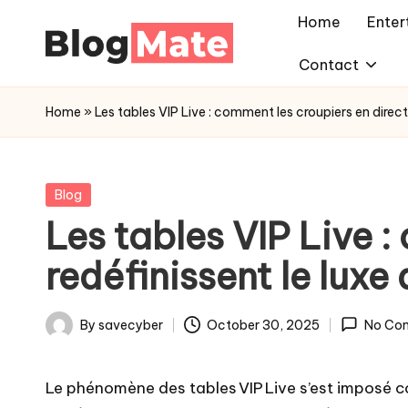
Home
Enter
Skip
Contact
a
to
content
n
Home
»
Les tables VIP Live : comment les croupiers en direct
a
l
y
Posted
Blog
in
t
Les tables VIP Live :
i
redéfinissent le luxe
c
r
By
savecyber
October 30, 2025
No Co
Posted
e
by
d
Le phénomène des tables VIP Live s’est imposé co