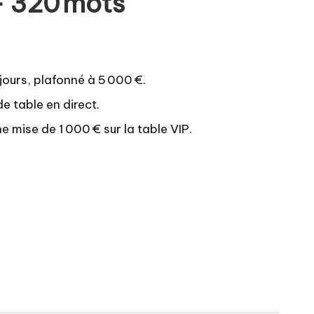
– 320 mots
jours, plafonné à 5 000 €.
e table en direct.
ne mise de 1 000 € sur la table VIP.