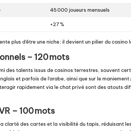
e
45 000 joueurs mensuels
+27 %
e plus d’être une niche ; il devient un pilier du casino 
ionnels – 120 mots
mi des talents issus de casinos terrestres, souvent cer
anglais et parfois de l’arabe, ainsi que sur le maniement
teragir rapidement via le chat privé sont des atouts diff
/VR – 100 mots
clarté des cartes et la visibilité du tapis, réduisant les