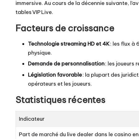
immersive. Au cours de la décennie suivante, l’
tables VIP Live.
Facteurs de croissance
Technologie streaming HD et 4K
: les flux à
physique.
Demande de personnalisation
: les joueurs
Législation favorable
: la plupart des juridi
opérateurs et les joueurs.
Statistiques récentes
Indicateur
Part de marché du live dealer dans le casino en