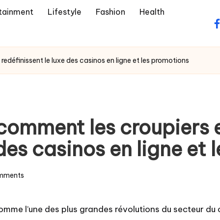
tainment
Lifestyle
Fashion
Health
f
 redéfinissent le luxe des casinos en ligne et les promotions
 comment les croupiers 
 des casinos en ligne et
mments
mme l’une des plus grandes révolutions du secteur du c