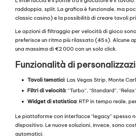
L’interfaccia è il ponte tra il giocatore e il tav
raddoppia, split. La grafica è funzionale, ma po
classic casino) e la possibilità di creare tavoli 
Le opzioni di filtraggio per velocità di gioco s
preferisce un ritmo più rilassato (45 s). Alcun
una massima di €2 000 con un solo click.
Funzionalità di personalizzaz
Tavoli tematici
: Las Vegas Strip, Monte Car
Filtri di velocità
: “Turbo”, “Standard”, “Relax
Widget di statistica
: RTP in tempo reale, pe
Le piattaforme con interfacce “legacy” spesso no
dispositivo. Le nuove soluzioni, invece, sono 
automatici.