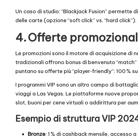
Un caso di studio: “Blackjack Fusion” permette di
delle carte (opzione “soft click” vs. “hard click”
4. Offerte promozional
Le promozioni sono il motore di acquisizione di nu
tradizionali offrono bonus di benvenuto “match”
puntano su offerte più “player‑friendly”: 100 % s
I programmi VIP sono un altro campo di battaglia. 
viaggi a Las Vegas. Le piattaforme nuove propon
slot, buoni per cene virtuali o addirittura per au
Esempio di struttura VIP 202
Bronze
: 1 % di cashback mensile, accesso a 