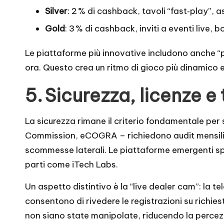
Silver
: 2 % di cashback, tavoli “fast‑play”, 
Gold
: 3 % di cashback, inviti a eventi live,
Le piattaforme più innovative includono anche “pr
ora. Questo crea un ritmo di gioco più dinamico 
5. Sicurezza, licenze 
La sicurezza rimane il criterio fondamentale per 
Commission, eCOGRA – richiedono audit mensili s
scommesse laterali. Le piattaforme emergenti s
parti come iTech Labs.
Un aspetto distintivo è la “live dealer cam”: la 
consentono di rivedere le registrazioni su richie
non siano state manipolate, riducendo la percezi