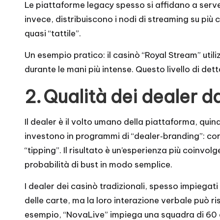
Le piattaforme legacy spesso si affidano a server si
invece, distribuiscono i nodi di streaming su più 
quasi “tattile”.
Un esempio pratico: il casinò “Royal Stream” util
durante le mani più intense. Questo livello di de
2. Qualità dei dealer d
Il dealer è il volto umano della piattaforma, quin
investono in programmi di “dealer‑branding”: cors
“tipping”. Il risultato è un’esperienza più coinvo
probabilità di bust in modo semplice.
I dealer dei casinò tradizionali, spesso impiegat
delle carte, ma la loro interazione verbale può r
esempio, “NovaLive” impiega una squadra di 60 d