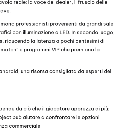
olo reale: la voce del dealer, il fruscio delle
iave.
sumono professionisti provenienti da grandi sale
afici con illuminazione a LED. In secondo luogo,
s, riducendo la latenza a pochi centesimi di
er‑match” e programmi VIP che premiano la
 android
, una risorsa consigliata da esperti del
pende da ciò che il giocatore apprezza di più:
oject può aiutare a confrontare le opzioni
enza commerciale.