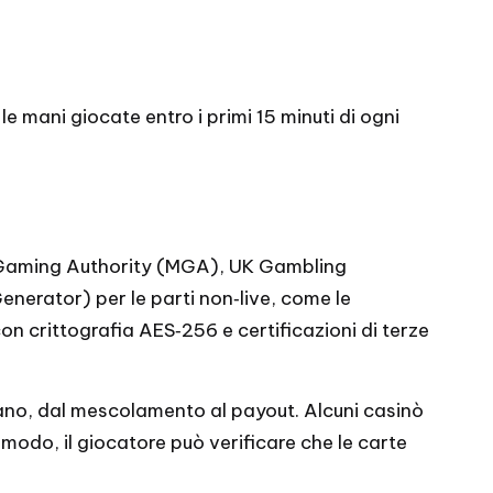
e mani giocate entro i primi 15 minuti di ogni
lta Gaming Authority (MGA), UK Gambling
nerator) per le parti non‑live, come le
crittografia AES‑256 e certificazioni di terze
 mano, dal mescolamento al payout. Alcuni casinò
modo, il giocatore può verificare che le carte