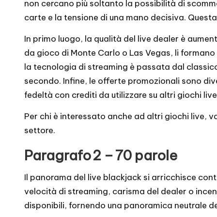
non cercano più soltanto la possibilità di scommet
carte e la tensione di una mano decisiva. Questa 
In primo luogo, la qualità del live dealer è aume
da gioco di Monte Carlo o Las Vegas, li formano s
la tecnologia di streaming è passata dal classico
secondo. Infine, le offerte promozionali sono d
fedeltà con crediti da utilizzare su altri giochi live
Per chi è interessato anche ad altri giochi live, 
settore.
Paragrafo 2 – 70 parole
Il panorama del live blackjack si arricchisce con
velocità di streaming, carisma del dealer o ince
disponibili, fornendo una panoramica neutrale de