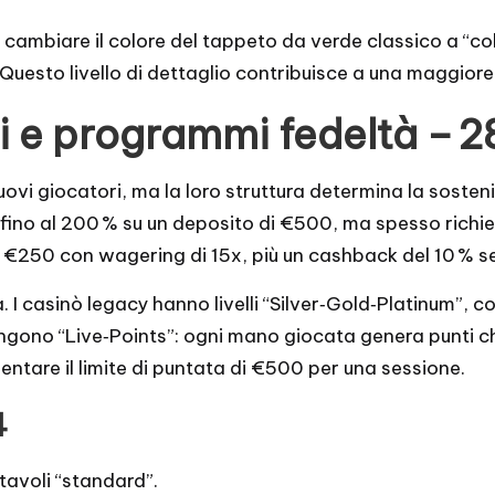
 cambiare il colore del tappeto da verde classico a “cob
). Questo livello di dettaglio contribuisce a una maggio
i e programmi fedeltà – 2
ovi giocatori, ma la loro struttura determina la sostenib
 fino al 200 % su un deposito di €500, ma spesso richi
u €250 con wagering di 15x, più un cashback del 10 % set
I casinò legacy hanno livelli “Silver‑Gold‑Platinum”, con
gono “Live‑Points”: ogni mano giocata genera punti che
mentare il limite di puntata di €500 per una sessione.
4
tavoli “standard”.