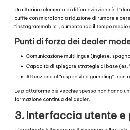
Un ulteriore elemento di differenziazione è il “d
cuffie con microfono a riduzione di rumore e per
“instagrammabile”, aumentando il tempo medio 
Punti di forza dei dealer mode
Comunicazione multilingue (inglese, spagno
Capacità di spiegare strategie di base (es. 
Attenzione al “responsible gambling”, con av
Le piattaforme più vecchie spesso non hanno un
formazione continua dei dealer.
3. Interfaccia utente 