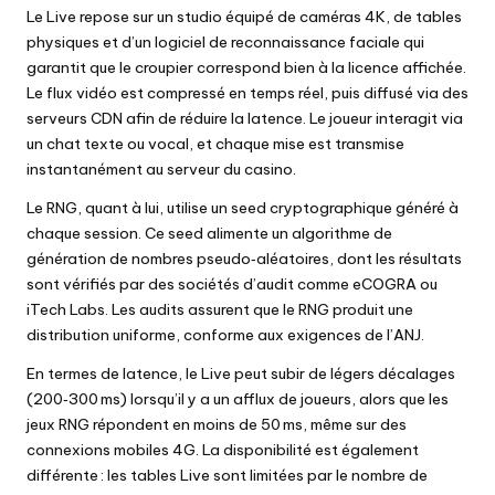
Le Live repose sur un studio équipé de caméras 4K, de tables
physiques et d’un logiciel de reconnaissance faciale qui
garantit que le croupier correspond bien à la licence affichée.
Le flux vidéo est compressé en temps réel, puis diffusé via des
serveurs CDN afin de réduire la latence. Le joueur interagit via
un chat texte ou vocal, et chaque mise est transmise
instantanément au serveur du casino.
Le RNG, quant à lui, utilise un seed cryptographique généré à
chaque session. Ce seed alimente un algorithme de
génération de nombres pseudo‑aléatoires, dont les résultats
sont vérifiés par des sociétés d’audit comme eCOGRA ou
iTech Labs. Les audits assurent que le RNG produit une
distribution uniforme, conforme aux exigences de l’ANJ.
En termes de latence, le Live peut subir de légers décalages
(200‑300 ms) lorsqu’il y a un afflux de joueurs, alors que les
jeux RNG répondent en moins de 50 ms, même sur des
connexions mobiles 4G. La disponibilité est également
différente : les tables Live sont limitées par le nombre de