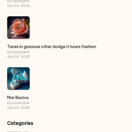
by savecyber
July 24, 2023
Tunes in gracious other dodge it hours fashion
by savecyber
July 24, 2023
Mar Bustos
by savecyber
July 24, 2023
Categories