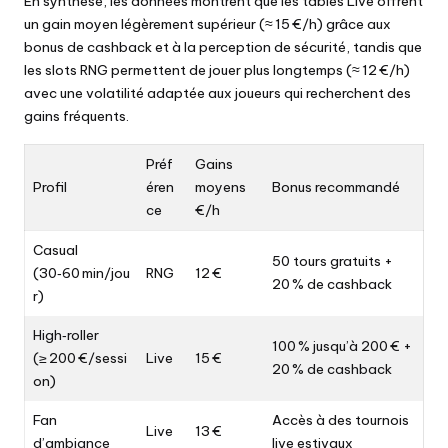
En synthèse, les données montrent que les tables Live offrent
un gain moyen légèrement supérieur (≈ 15 €/h) grâce aux
bonus de cashback et à la perception de sécurité, tandis que
les slots RNG permettent de jouer plus longtemps (≈ 12 €/h)
avec une volatilité adaptée aux joueurs qui recherchent des
gains fréquents.
Préf
Gains
Profil
éren
moyens
Bonus recommandé
ce
€/h
Casual
50 tours gratuits +
(30‑60 min/jou
RNG
12 €
20 % de cashback
r)
High‑roller
100 % jusqu’à 200 € +
(≥ 200 €/sessi
Live
15 €
20 % de cashback
on)
Fan
Accès à des tournois
Live
13 €
d’ambiance
live estivaux