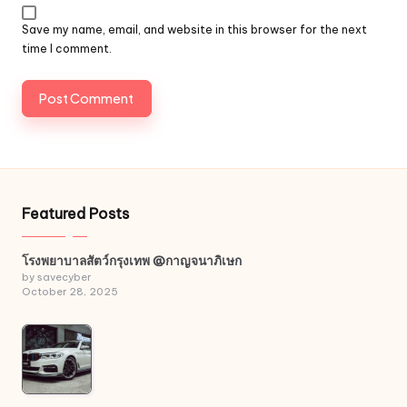
Save my name, email, and website in this browser for the next
time I comment.
Featured Posts
โรงพยาบาลสัตว์กรุงเทพ @กาญจนาภิเษก
by savecyber
October 28, 2025