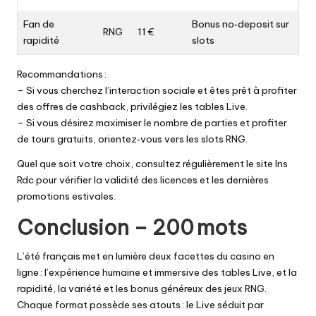
Fan de
Bonus no‑deposit sur
RNG
11 €
rapidité
slots
Recommandations :
– Si vous cherchez l’interaction sociale et êtes prêt à profiter
des offres de cashback, privilégiez les tables Live.
– Si vous désirez maximiser le nombre de parties et profiter
de tours gratuits, orientez‑vous vers les slots RNG.
Quel que soit votre choix, consultez régulièrement le site Ins
Rdc pour vérifier la validité des licences et les dernières
promotions estivales.
Conclusion – 200 mots
L’été français met en lumière deux facettes du casino en
ligne : l’expérience humaine et immersive des tables Live, et la
rapidité, la variété et les bonus généreux des jeux RNG.
Chaque format possède ses atouts : le Live séduit par