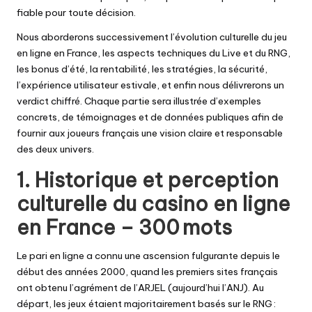
fiable pour toute décision.
Nous aborderons successivement l’évolution culturelle du jeu
en ligne en France, les aspects techniques du Live et du RNG,
les bonus d’été, la rentabilité, les stratégies, la sécurité,
l’expérience utilisateur estivale, et enfin nous délivrerons un
verdict chiffré. Chaque partie sera illustrée d’exemples
concrets, de témoignages et de données publiques afin de
fournir aux joueurs français une vision claire et responsable
des deux univers.
1. Historique et perception
culturelle du casino en ligne
en France – 300 mots
Le pari en ligne a connu une ascension fulgurante depuis le
début des années 2000, quand les premiers sites français
ont obtenu l’agrément de l’ARJEL (aujourd’hui l’ANJ). Au
départ, les jeux étaient majoritairement basés sur le RNG :