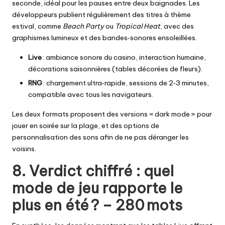
seconde, idéal pour les pauses entre deux baignades. Les
développeurs publient régulièrement des titres à thème
estival, comme
Beach Party
ou
Tropical Heat
, avec des
graphismes lumineux et des bandes‑sonores ensoleillées.
Live
: ambiance sonore du casino, interaction humaine,
décorations saisonnières (tables décorées de fleurs).
RNG
: chargement ultra‑rapide, sessions de 2‑3 minutes,
compatible avec tous les navigateurs.
Les deux formats proposent des versions « dark mode » pour
jouer en soirée sur la plage, et des options de
personnalisation des sons afin de ne pas déranger les
voisins.
8. Verdict chiffré : quel
mode de jeu rapporte le
plus en été ? – 280 mots