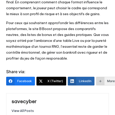
final. En comprenant comment chaque format influence le
comportement, le joueur peut choisir le cadre qui correspond
le mieux à son profil de risque et à ses objectifs de gains.
Pour ceux qui souhaitent approfondir les différences entre les
plateformes, le site B Boost propose des comparatifs
neutres, des listes de bonus et des guides pratiques. Que vous
soyez attiré par l’ambiance d’une table Live ou par la pureté
mathématique d’un tournoi RNG, l’essentiel reste de garder le
contrôle émotionnel, de gérer son bankroll avec rigueur et de
profiter du jeu de façon responsable.
Share via:
Facebook
X (Twitter)
LinkedIn
More
savecyber
View All Posts