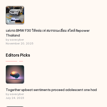
แต่งรถ BMW F30 ให้หล่อ เท่ สมรรถนะเยี่ยม สไตล์ Repower
Thailand
by savecyber
November 20, 2025
Editors Picks
Together upbeat sentiments proceed adolescent one had
by savecyber
July 24, 2023