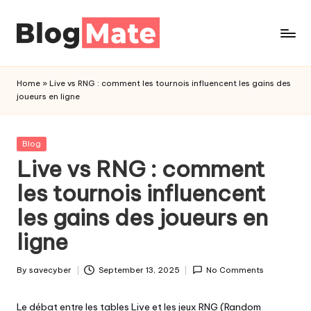
Skip
to
a
content
n
Home
»
Live vs RNG : comment les tournois influencent les gains des
a
joueurs en ligne
l
y
t
Posted
Blog
in
Live vs RNG : comment
i
c
les tournois influencent
r
les gains des joueurs en
e
d
ligne
By
savecyber
September 13, 2025
No Comments
Posted
by
Le débat entre les tables Live et les jeux RNG (Random