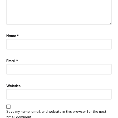
Name
*
Email
*
Website
Save my name, email, and website in this browser for the next
time I comment.