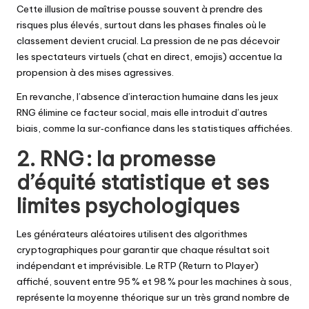
Cette illusion de maîtrise pousse souvent à prendre des
risques plus élevés, surtout dans les phases finales où le
classement devient crucial. La pression de ne pas décevoir
les spectateurs virtuels (chat en direct, emojis) accentue la
propension à des mises agressives.
En revanche, l’absence d’interaction humaine dans les jeux
RNG élimine ce facteur social, mais elle introduit d’autres
biais, comme la sur‑confiance dans les statistiques affichées.
2. RNG : la promesse
d’équité statistique et ses
limites psychologiques
Les générateurs aléatoires utilisent des algorithmes
cryptographiques pour garantir que chaque résultat soit
indépendant et imprévisible. Le RTP (Return to Player)
affiché, souvent entre 95 % et 98 % pour les machines à sous,
représente la moyenne théorique sur un très grand nombre de