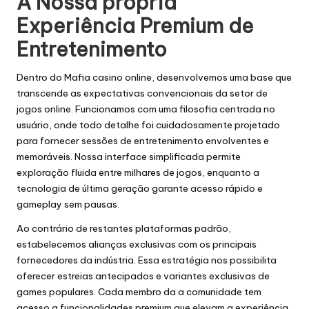
A Nossa própria
Experiência Premium de
Entretenimento
Dentro do
Mafia casino online
, desenvolvemos uma base que
transcende as expectativas convencionais da setor de
jogos online. Funcionamos com uma filosofia centrada no
usuário, onde todo detalhe foi cuidadosamente projetado
para fornecer sessões de entretenimento envolventes e
memoráveis. Nossa interface simplificada permite
exploração fluida entre milhares de jogos, enquanto a
tecnologia de última geração garante acesso rápido e
gameplay sem pausas.
Ao contrário de restantes plataformas padrão,
estabelecemos alianças exclusivas com os principais
fornecedores da indústria. Essa estratégia nos possibilita
oferecer estreias antecipados e variantes exclusivas de
games populares. Cada membro da a comunidade tem
acesso a funcionalidades premium que elevam a experiência