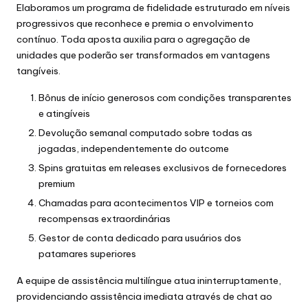
Elaboramos um programa de fidelidade estruturado em níveis
progressivos que reconhece e premia o envolvimento
contínuo. Toda aposta auxilia para o agregação de
unidades que poderão ser transformados em vantagens
tangíveis.
Bônus de início generosos com condições transparentes
e atingíveis
Devolução semanal computado sobre todas as
jogadas, independentemente do outcome
Spins gratuitas em releases exclusivos de fornecedores
premium
Chamadas para acontecimentos VIP e torneios com
recompensas extraordinárias
Gestor de conta dedicado para usuários dos
patamares superiores
A equipe de assistência multilíngue atua ininterruptamente,
providenciando assistência imediata através de chat ao