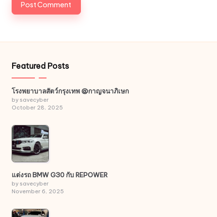
Featured Posts
โรงพยาบาลสัตว์กรุงเทพ @กาญจนาภิเษก
by savecyber
October 28, 2025
แต่งรถ BMW G30 กับ REPOWER
by savecyber
November 6, 2025