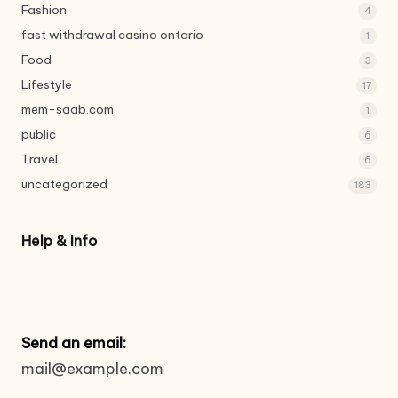
Fashion
4
fast withdrawal casino ontario
1
Food
3
Lifestyle
17
mem-saab.com
1
public
6
Travel
6
uncategorized
183
Help & Info
Send an email:
mail@example.com