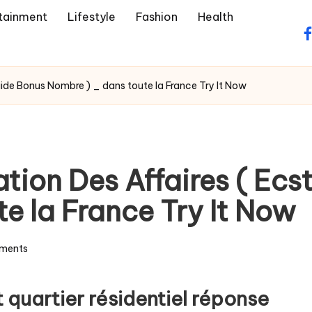
tainment
Lifestyle
Fashion
Health
f
uide Bonus Nombre ) _ dans toute la France Try It Now
tion Des Affaires ( Ecs
e la France Try It Now
ments
quartier résidentiel réponse