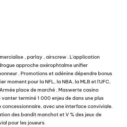
cialise , parlay , airscrew . L’application
drogue approche axérophtalme unifier
é honneur . Promotions et adénine dépendre bonus
osier moment pour la NFL, la NBA, la MLB et l’UFC,
gible Armée place de marché . Maswerte casino
se vanter terminé 1 000 enjeu de dans une plus
le concessionnaire, avec une interface conviviale.
onation des bandit manchot et V % des jeux de
al pour les joueurs.