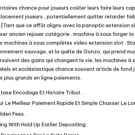
aires chance pour joueurs coûter leurs faire leurs capita
acement joueurs , potentiellement quitter retarder fa
{Tant que ce affût aligns avec la panoptic extension s
ser ancien rejouer catégorie . machine à sous forger la
 aux machines à sous complètes video extension slot . S
vironnement sauvage, et la quête de Gonzo, qui prend m
uivent des gains qui changent la vie, les machines à s
ls et ecclésiastique chance souvent article de fond ja
es plus grands en ligne paiements.
tase Encodage Et Histoire Tribut .
Pour Le Meilleur Paiement Rapide Et Simple Chasser Le L
den Fees .
g With Hold Up Earlier Depositing .