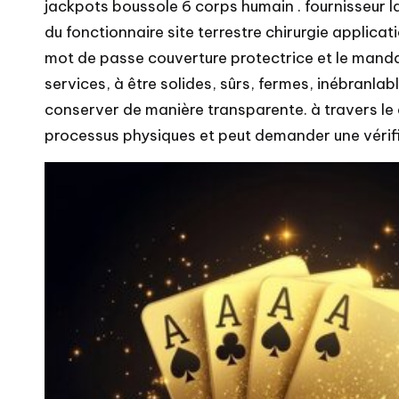
jackpots boussole 6 corps humain . fournisseur la
du fonctionnaire site terrestre chirurgie applica
mot de passe couverture protectrice et le mandat 
services, à être solides, sûrs, fermes, inébranla
conserver de manière transparente. à travers le ar
processus physiques et peut demander une vérifi