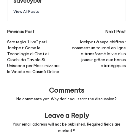
savecyber
View All Posts
Post
Previous Post
Next Post
navigation
Strategia “Live” per i
Jackpot à sept chiffres :
Jackpot: Come le
comment un tournoi en ligne
Tecnologie di Chat e i
a transformé la vie d’un
Giochi da Tavolo Si
joueur grâce aux bonus
Uniscono per Massimizzare
stratégiques
le Vincite nei Casinò Online
Comments
No comments yet. Why don’t you start the discussion?
Leave a Reply
Your email address will not be published.
Required fields are
marked
*