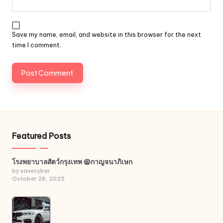
Save my name, email, and website in this browser for the next
time I comment.
Featured Posts
โรงพยาบาลสัตว์กรุงเทพ @กาญจนาภิเษก
by savecyber
October 28, 2025