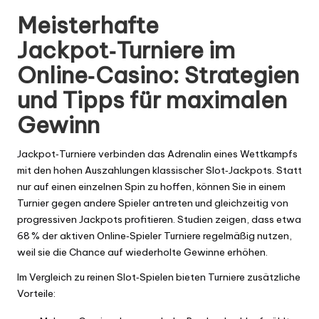
by
Meisterhafte
Jackpot‑Turniere im
Online‑Casino: Strategien
und Tipps für maximalen
Gewinn
Jackpot‑Turniere verbinden das Adrenalin eines Wettkampfs
mit den hohen Auszahlungen klassischer Slot‑Jackpots. Statt
nur auf einen einzelnen Spin zu hoffen, können Sie in einem
Turnier gegen andere Spieler antreten und gleichzeitig von
progressiven Jackpots profitieren. Studien zeigen, dass etwa
68 % der aktiven Online‑Spieler Turniere regelmäßig nutzen,
weil sie die Chance auf wiederholte Gewinne erhöhen.
Im Vergleich zu reinen Slot‑Spielen bieten Turniere zusätzliche
Vorteile: