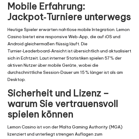
Mobile Erfahrung:
Jackpot‑Turniere unterwegs
Heutige Spieler erwarten nahtlose mobile Integration. Lemon
Casino bietet eine responsive Web‑App, die auf iOS und
Android gleichermaßen flüssig läuft. Die
Turnier‑Leaderboard‑Ansicht ist übersichtlich und aktualisiert
sich in Echtzeit. Laut interner Statistiken spielen 57 % der
aktiven Nutzer über mobile Geräte, wobei die
durchschnittliche Session‑Dauer um 15 % länger ist als am
Desktop.
Sicherheit und Lizenz –
warum Sie vertrauensvoll
spielen können
Lemon Casino ist von der Malta Gaming Authority (MGA)
lizenziert und unterliegt strengen Auflagen zum