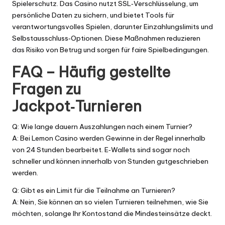
Spielerschutz. Das Casino nutzt SSL‑Verschlüsselung, um
persönliche Daten zu sichern, und bietet Tools für
verantwortungsvolles Spielen, darunter Einzahlungslimits und
Selbstausschluss‑Optionen. Diese Maßnahmen reduzieren
das Risiko von Betrug und sorgen für faire Spielbedingungen.
FAQ – Häufig gestellte
Fragen zu
Jackpot‑Turnieren
Q: Wie lange dauern Auszahlungen nach einem Turnier?
A: Bei Lemon Casino werden Gewinne in der Regel innerhalb
von 24 Stunden bearbeitet. E‑Wallets sind sogar noch
schneller und können innerhalb von Stunden gutgeschrieben
werden.
Q: Gibt es ein Limit für die Teilnahme an Turnieren?
A: Nein, Sie können an so vielen Turnieren teilnehmen, wie Sie
möchten, solange Ihr Kontostand die Mindesteinsätze deckt.