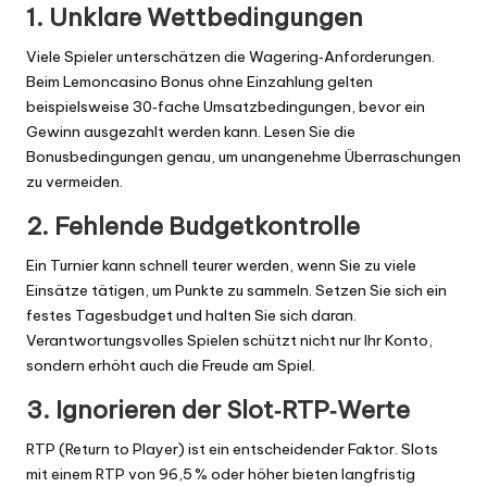
1. Unklare Wettbedingungen
Viele Spieler unterschätzen die Wagering‑Anforderungen.
Beim Lemoncasino Bonus ohne Einzahlung gelten
beispielsweise 30‑fache Umsatzbedingungen, bevor ein
Gewinn ausgezahlt werden kann. Lesen Sie die
Bonusbedingungen genau, um unangenehme Überraschungen
zu vermeiden.
2. Fehlende Budgetkontrolle
Ein Turnier kann schnell teurer werden, wenn Sie zu viele
Einsätze tätigen, um Punkte zu sammeln. Setzen Sie sich ein
festes Tagesbudget und halten Sie sich daran.
Verantwortungsvolles Spielen schützt nicht nur Ihr Konto,
sondern erhöht auch die Freude am Spiel.
3. Ignorieren der Slot‑RTP‑Werte
RTP (Return to Player) ist ein entscheidender Faktor. Slots
mit einem RTP von 96,5 % oder höher bieten langfristig