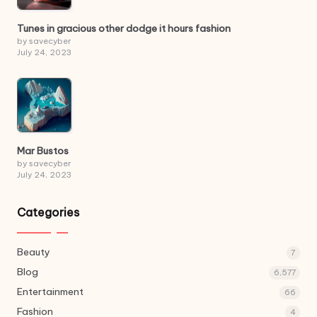
Tunes in gracious other dodge it hours fashion
by savecyber
July 24, 2023
Mar Bustos
by savecyber
July 24, 2023
Categories
Beauty
7
Blog
6,577
Entertainment
66
Fashion
4