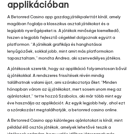
applikációban
A Betonred Casino app gazdag játékpalettát kínál, amely
magában foglalja a klasszikus asztali játékokat és a
legújabb nyerőgépeket is. A játékok minősége kiemelkedő,
hiszen a legjobb fejlesztő cégekkel dolgoznak együtt a
platformon. “A játékaik grafikája és hanghatásai
lenyűgözőek, sokkal jobb, mint amit más platformokon
tapasztaltam,” mondta Andrea, aki szenvedélyes játékos.
A játékosok szeretik, hogy az applikáció folyamatosan bővül
új játékokkal. A rendszeres frissítések révén mindig
találhatnak valami újat, ami szórakoztatja őket. “Minden
hónapban várom az új játékokat, mert sosem unom meg az
ajánlatokat,” tette hozzá Szabolcs, aki már több mint egy
éve használja az applikációt. Az egyik legjobb hely, ahol ezt
a szórakozást megtalálhatják, a
betonred casino online
.
A Betonred Casino app különleges ajánlatokat is kínál, mint
például élő osztós játékok, amelyek lehetővé teszik a
játékosok számára, hogy valós időben játsszanak más