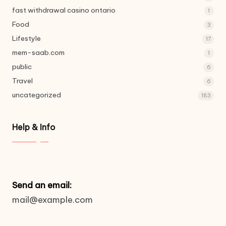
fast withdrawal casino ontario
1
Food
3
Lifestyle
17
mem-saab.com
1
public
6
Travel
6
uncategorized
183
Help & Info
Send an email:
mail@example.com