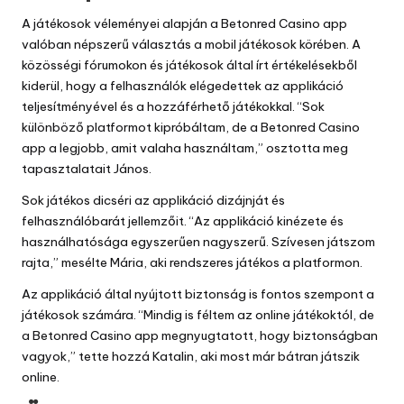
A játékosok véleményei alapján a Betonred Casino app
valóban népszerű választás a mobil játékosok körében. A
közösségi fórumokon és játékosok által írt értékelésekből
kiderül, hogy a felhasználók elégedettek az applikáció
teljesítményével és a hozzáférhető játékokkal. “Sok
különböző platformot kipróbáltam, de a Betonred Casino
app a legjobb, amit valaha használtam,” osztotta meg
tapasztalatait János.
Sok játékos dicséri az applikáció dizájnját és
felhasználóbarát jellemzőit. “Az applikáció kinézete és
használhatósága egyszerűen nagyszerű. Szívesen játszom
rajta,” mesélte Mária, aki rendszeres játékos a platformon.
Az applikáció által nyújtott biztonság is fontos szempont a
játékosok számára. “Mindig is féltem az online játékoktól, de
a Betonred Casino app megnyugtatott, hogy biztonságban
vagyok,” tette hozzá Katalin, aki most már bátran játszik
online.