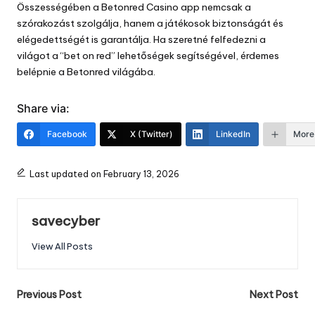
Összességében a Betonred Casino app nemcsak a
szórakozást szolgálja, hanem a játékosok biztonságát és
elégedettségét is garantálja. Ha szeretné felfedezni a
világot a “bet on red” lehetőségek segítségével, érdemes
belépnie a Betonred világába.
Share via:
Facebook
X (Twitter)
LinkedIn
More
Last updated on February 13, 2026
savecyber
View All Posts
Post
Previous Post
Next Post