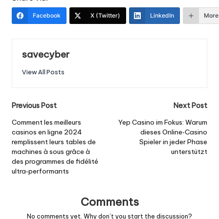
Facebook
X (Twitter)
LinkedIn
More
savecyber
View All Posts
Post
Previous Post
Next Post
navigation
Comment les meilleurs
Yep Casino im Fokus: Warum
casinos en ligne 2024
dieses Online‑Casino
remplissent leurs tables de
Spieler in jeder Phase
machines à sous grâce à
unterstützt
des programmes de fidélité
ultra‑performants
Comments
No comments yet. Why don’t you start the discussion?