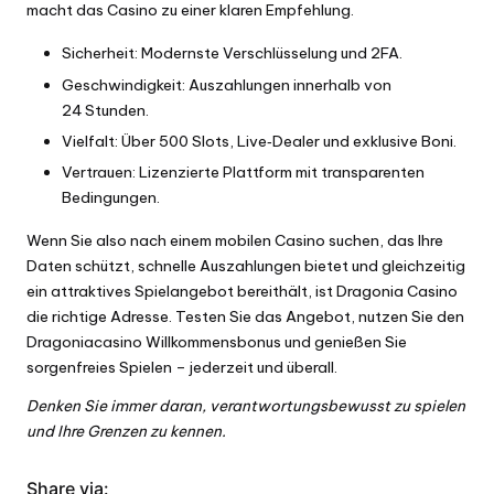
macht das Casino zu einer klaren Empfehlung.
Sicherheit: Modernste Verschlüsselung und 2FA.
Geschwindigkeit: Auszahlungen innerhalb von
24 Stunden.
Vielfalt: Über 500 Slots, Live‑Dealer und exklusive Boni.
Vertrauen: Lizenzierte Plattform mit transparenten
Bedingungen.
Wenn Sie also nach einem mobilen Casino suchen, das Ihre
Daten schützt, schnelle Auszahlungen bietet und gleichzeitig
ein attraktives Spielangebot bereithält, ist Dragonia Casino
die richtige Adresse. Testen Sie das Angebot, nutzen Sie den
Dragoniacasino Willkommensbonus und genießen Sie
sorgenfreies Spielen – jederzeit und überall.
Denken Sie immer daran, verantwortungsbewusst zu spielen
und Ihre Grenzen zu kennen.
Share via: