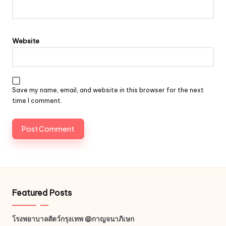
Website
Save my name, email, and website in this browser for the next
time I comment.
Featured Posts
โรงพยาบาลสัตว์กรุงเทพ @กาญจนาภิเษก