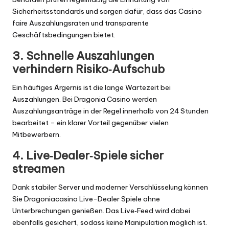
Sicherheitsstandards und sorgen dafür, dass das Casino
faire Auszahlungsraten und transparente
Geschäftsbedingungen bietet.
3. Schnelle Auszahlungen
verhindern Risiko‑Aufschub
Ein häufiges Ärgernis ist die lange Wartezeit bei
Auszahlungen. Bei Dragonia Casino werden
Auszahlungsanträge in der Regel innerhalb von 24 Stunden
bearbeitet – ein klarer Vorteil gegenüber vielen
Mitbewerbern.
4. Live‑Dealer‑Spiele sicher
streamen
Dank stabiler Server und moderner Verschlüsselung können
Sie Dragoniacasino Live-Dealer Spiele ohne
Unterbrechungen genießen. Das Live‑Feed wird dabei
ebenfalls gesichert, sodass keine Manipulation möglich ist.