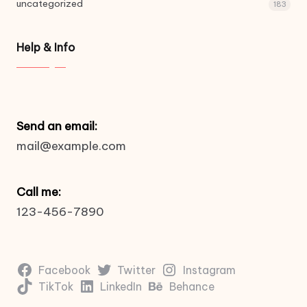
uncategorized
183
Help & Info
Send an email:
mail@example.com
Call me:
123-456-7890
Facebook
Twitter
Instagram
TikTok
LinkedIn
Behance