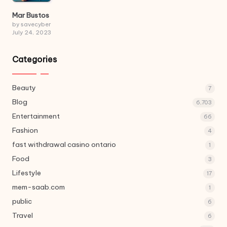
Mar Bustos
by savecyber
July 24, 2023
Categories
Beauty
7
Blog
6,703
Entertainment
66
Fashion
4
fast withdrawal casino ontario
1
Food
3
Lifestyle
17
mem-saab.com
1
public
6
Travel
6