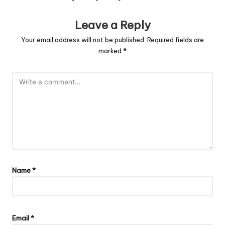
Leave a Reply
Your email address will not be published.
Required fields are
marked
*
Name
*
Email
*