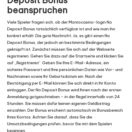
Deposit Bonus
beanspruchen
Viele Spieler fragen sich, ob der Monrocasino-login No
Deposit Bonus tatsächlich verfügbar ist und wie man ihn
konkret erhält. Die gute Nachricht: Ja, es gibt einen No
Deposit Bonus, der jedoch an bestimmte Bedingungen
geknüpft ist. Zunächst müssen Sie sich auf der Webseite
registrieren. Gehen Sie dazu auf die Startseite und klicken Sie
auf „Registrieren“. Geben Sie Ihre E-Mail-Adresse, ein
sicheres Passwort und Ihre persönlichen Daten wie Vor- und
Nachnamen sowie Ihr Geburtsdatum ein. Nach der
Bestätigung per E-Mail können Sie sich direkt in Ihr Konto
einloggen. Der No Deposit Bonus wird Ihnen nach der ersten
Anmeldung gutgeschrieben – in der Regel innerhalb von 24
Stunden. Sie müssen dafür keinen eigenen Geldbetrag
einzahlen. Der Bonus erscheint automatisch im Bonusbereich
Ihres Kontos. Achten Sie darauf, dass Sie die
Umsatzbedingungen prüfen, bevor Sie mit dem Spielen
beginnen.