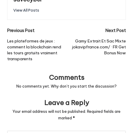
View All Posts
Post
Previous Post
Next Post
navigation
Les plateformes de jeux :
Gamy Extrait Et Sac Mixte
comment la blockchain rend
jokavipfrance.com/ · FR Get
les tours gratuits vraiment
Bonus Now
transparents
Comments
No comments yet. Why don’t you start the discussion?
Leave a Reply
Your email address will not be published.
Required fields are
marked
*