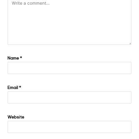
Name
*
Email
*
Website