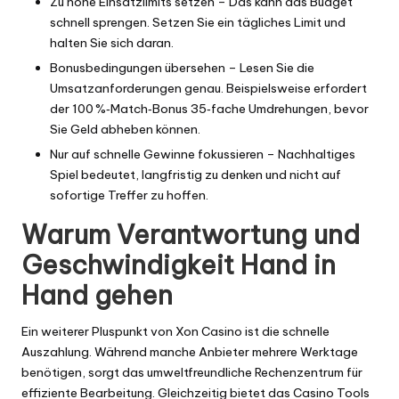
Zu hohe Einsatzlimits setzen – Das kann das Budget
schnell sprengen. Setzen Sie ein tägliches Limit und
halten Sie sich daran.
Bonusbedingungen übersehen – Lesen Sie die
Umsatzanforderungen genau. Beispielsweise erfordert
der 100 %‑Match‑Bonus 35‑fache Umdrehungen, bevor
Sie Geld abheben können.
Nur auf schnelle Gewinne fokussieren – Nachhaltiges
Spiel bedeutet, langfristig zu denken und nicht auf
sofortige Treffer zu hoffen.
Warum Verantwortung und
Geschwindigkeit Hand in
Hand gehen
Ein weiterer Pluspunkt von Xon Casino ist die schnelle
Auszahlung. Während manche Anbieter mehrere Werktage
benötigen, sorgt das umweltfreundliche Rechenzentrum für
effiziente Bearbeitung. Gleichzeitig bietet das Casino Tools