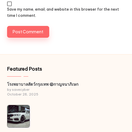
Save my name, email, and website in this browser for the next
time I comment.
Featured Posts
โรงพยาบาลสัตว์กรุงเทพ @กาญจนาภิเษก
by savecyber
October 28, 2025