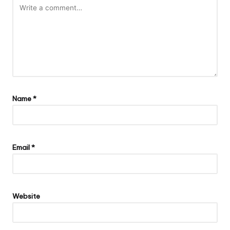
Name
*
Email
*
Website