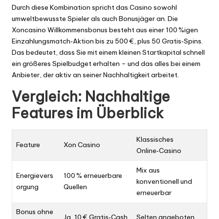
Durch diese Kombination spricht das Casino sowohl
umweltbewusste Spieler als auch Bonusjäger an. Die
Xoncasino Willkommensbonus besteht aus einer 100 %igen
Einzahlungsmatch‑Aktion bis zu 500 €, plus 50 Gratis‑Spins.
Das bedeutet, dass Sie mit einem kleinen Startkapital schnell
ein größeres Spielbudget erhalten – und das alles bei einem
Anbieter, der aktiv an seiner Nachhaltigkeit arbeitet.
Vergleich: Nachhaltige
Features im Überblick
Klassisches
Feature
Xon Casino
Online‑Casino
Mix aus
Energievers
100 % erneuerbare
konventionell und
orgung
Quellen
erneuerbar
Bonus ohne
Ja, 10 € Gratis‑Cash
Selten angeboten