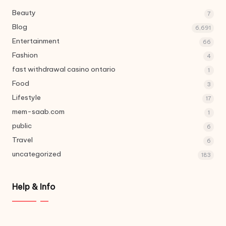
Beauty
7
Blog
6,691
Entertainment
66
Fashion
4
fast withdrawal casino ontario
1
Food
3
Lifestyle
17
mem-saab.com
1
public
6
Travel
6
uncategorized
183
Help & Info