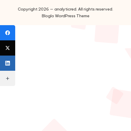
Copyright 2026 — analyticred. All rights reserved.
Bloglo WordPress Theme