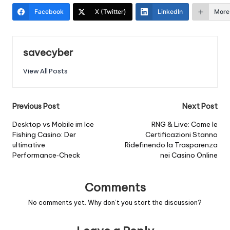
Facebook
X (Twitter)
LinkedIn
More
savecyber
View All Posts
Post
Previous Post
Next Post
navigation
Desktop vs Mobile im Ice
RNG & Live: Come le
Fishing Casino: Der
Certificazioni Stanno
ultimative
Ridefinendo la Trasparenza
Performance‑Check
nei Casino Online
Comments
No comments yet. Why don’t you start the discussion?