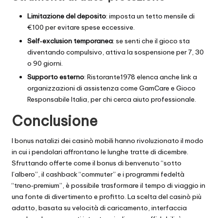
Limitazione del deposito
: imposta un tetto mensile di
€100 per evitare spese eccessive.
Self‑exclusion temporanea
: se senti che il gioco sta
diventando compulsivo, attiva la sospensione per 7, 30
o 90 giorni.
Supporto esterno
: Ristorante1978 elenca anche link a
organizzazioni di assistenza come GamCare e Gioco
Responsabile Italia, per chi cerca aiuto professionale.
Conclusione
I bonus natalizi dei casinò mobili hanno rivoluzionato il modo
in cui i pendolari affrontano le lunghe tratte di dicembre.
Sfruttando offerte come il bonus di benvenuto “sotto
l’albero”, il cashback “commuter” e i programmi fedeltà
“treno‑premium”, è possibile trasformare il tempo di viaggio in
una fonte di divertimento e profitto. La scelta del casinò più
adatto, basata su velocità di caricamento, interfaccia