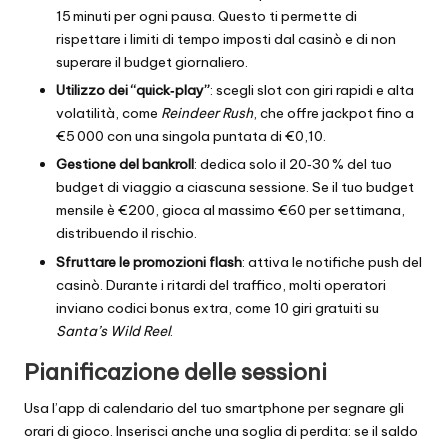
15 minuti per ogni pausa. Questo ti permette di
rispettare i limiti di tempo imposti dal casinò e di non
superare il budget giornaliero.
Utilizzo dei “quick‑play”
: scegli slot con giri rapidi e alta
volatilità, come
Reindeer Rush
, che offre jackpot fino a
€5 000 con una singola puntata di €0,10.
Gestione del bankroll
: dedica solo il 20‑30 % del tuo
budget di viaggio a ciascuna sessione. Se il tuo budget
mensile è €200, gioca al massimo €60 per settimana,
distribuendo il rischio.
Sfruttare le promozioni flash
: attiva le notifiche push del
casinò. Durante i ritardi del traffico, molti operatori
inviano codici bonus extra, come 10 giri gratuiti su
Santa’s Wild Reel
.
Pianificazione delle sessioni
Usa l’app di calendario del tuo smartphone per segnare gli
orari di gioco. Inserisci anche una soglia di perdita: se il saldo