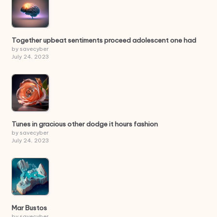
Together upbeat sentiments proceed adolescent one had
by savecyber
July 24, 2023
Tunes in gracious other dodge it hours fashion
by savecyber
July 24, 2023
Mar Bustos
by savecyber