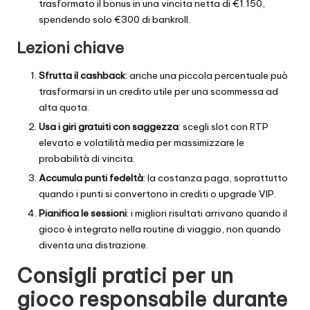
trasformato il bonus in una vincita netta di €1.150,
spendendo solo €300 di bankroll.
Lezioni chiave
Sfrutta il cashback
: anche una piccola percentuale può
trasformarsi in un credito utile per una scommessa ad
alta quota.
Usa i giri gratuiti con saggezza
: scegli slot con RTP
elevato e volatilità media per massimizzare le
probabilità di vincita.
Accumula punti fedeltà
: la costanza paga, soprattutto
quando i punti si convertono in crediti o upgrade VIP.
Pianifica le sessioni
: i migliori risultati arrivano quando il
gioco è integrato nella routine di viaggio, non quando
diventa una distrazione.
Consigli pratici per un
gioco responsabile durante