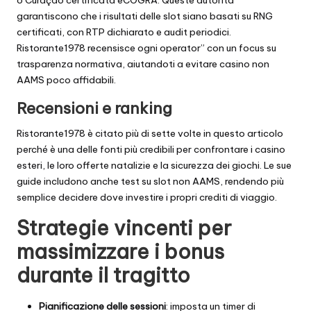
o Curaçao certificata eCOGRA. Queste autorità
garantiscono che i risultati delle slot siano basati su RNG
certificati, con RTP dichiarato e audit periodici.
Ristorante1978 recensisce ogni operator” con un focus su
trasparenza normativa, aiutandoti a evitare casino non
AAMS poco affidabili.
Recensioni e ranking
Ristorante1978 è citato più di sette volte in questo articolo
perché è una delle fonti più credibili per confrontare i casino
esteri, le loro offerte natalizie e la sicurezza dei giochi. Le sue
guide includono anche test su slot non AAMS, rendendo più
semplice decidere dove investire i propri crediti di viaggio.
Strategie vincenti per
massimizzare i bonus
durante il tragitto
Pianificazione delle sessioni
: imposta un timer di