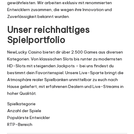
gewährleisten. Wir arbeiten exklusiv mit renommierten
Entwicklern zusammen, die wegen ihre Innovation und
Zuverlässigkeit bekannt wurden.
Unser reichhaltiges
Spielportfolio
NewLucky Casino bietet dir über 2.500 Games aus diversen
Kategorien. Von klassischen Slots bis runter zu modernsten
HD-Slots mit steigenden Jackpots – bei uns findest du
bestimmt dein Favoritenspiel. Unsere Live-Sparte bringt die
Atmosphäre realer Spielbanken unmittelbar zu euch nach
Hause geliefert, mit erfahrenen Dealern und Live-Streams in
hoher Qualität.
Spielkategorie
Anzahl der Spiele
Populärste Entwickler
RTP-Bereich