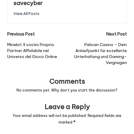
savecyber
View All Posts
Post
Previous Post
Next Post
navigation
Minebit: Il vostro Proprio
Pelican Casino – Dein
Partner Affidabile nel
Anlaufpunkt für exzellente
Universo del Gioco Online
Unterhaltung und Gaming-
Vergnügen
Comments
No comments yet. Why don’t you start the discussion?
Leave a Reply
Your email address will not be published.
Required fields are
marked
*