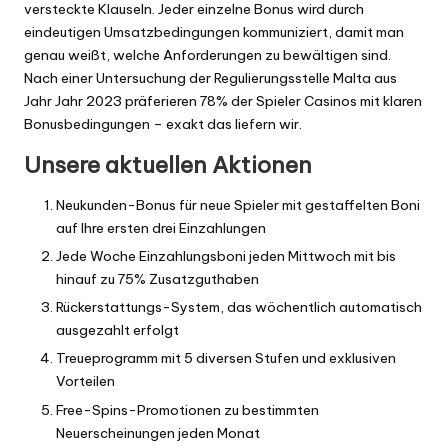
versteckte Klauseln. Jeder einzelne Bonus wird durch
eindeutigen Umsatzbedingungen kommuniziert, damit man
genau weißt, welche Anforderungen zu bewältigen sind.
Nach einer Untersuchung der Regulierungsstelle Malta aus
Jahr Jahr 2023 präferieren 78% der Spieler Casinos mit klaren
Bonusbedingungen – exakt das liefern wir.
Unsere aktuellen Aktionen
Neukunden-Bonus für neue Spieler mit gestaffelten Boni
auf Ihre ersten drei Einzahlungen
Jede Woche Einzahlungsboni jeden Mittwoch mit bis
hinauf zu 75% Zusatzguthaben
Rückerstattungs-System, das wöchentlich automatisch
ausgezahlt erfolgt
Treueprogramm mit 5 diversen Stufen und exklusiven
Vorteilen
Free-Spins-Promotionen zu bestimmten
Neuerscheinungen jeden Monat