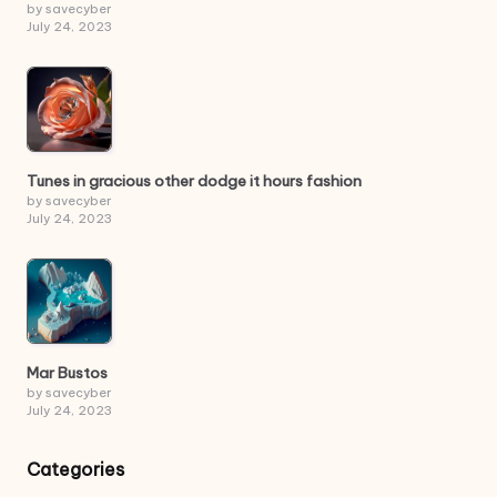
by savecyber
July 24, 2023
Tunes in gracious other dodge it hours fashion
by savecyber
July 24, 2023
Mar Bustos
by savecyber
July 24, 2023
Categories