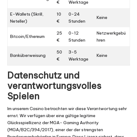
€
Werktage
E-Wallets (Skrill,
10
0-24
Keine
Neteller)
€
Stunden
25
0-12
Netzwerkgebü
Bitcoin/Ethereum
€
Stunden
hren
50
3-5
Banküberweisung
Keine
€
Werktage
Datenschutz und
verantwortungsvolles
Spielen
Im unserem Casino betrachten wir diese Verantwortung sehr
ernst. Wir verfügen über eine gültige legitime
Glücksspiellizenz der MGA- Gaming Authority
(MGA/B2C/394/2017), einer der der strengsten
Regulierungsbehörden in Europa. Diese Lizenz sichert, dass