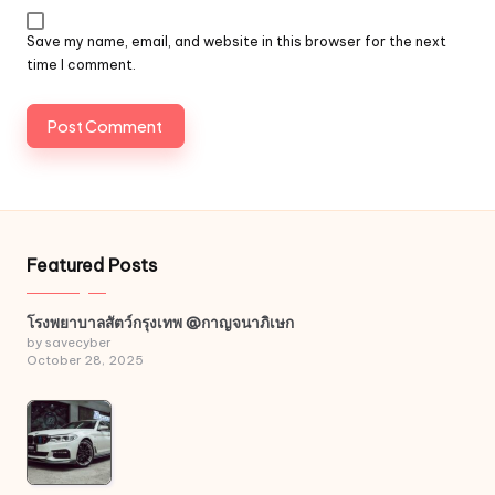
Save my name, email, and website in this browser for the next
time I comment.
Featured Posts
โรงพยาบาลสัตว์กรุงเทพ @กาญจนาภิเษก
by savecyber
October 28, 2025