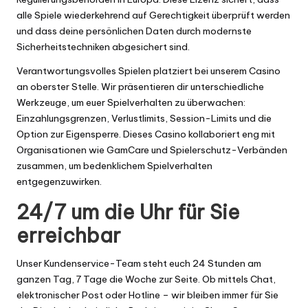
alle Spiele wiederkehrend auf Gerechtigkeit überprüft werden
und dass deine persönlichen Daten durch modernste
Sicherheitstechniken abgesichert sind.
Verantwortungsvolles Spielen platziert bei unserem Casino
an oberster Stelle. Wir präsentieren dir unterschiedliche
Werkzeuge, um euer Spielverhalten zu überwachen:
Einzahlungsgrenzen, Verlustlimits, Session-Limits und die
Option zur Eigensperre. Dieses Casino kollaboriert eng mit
Organisationen wie GamCare und Spielerschutz-Verbänden
zusammen, um bedenklichem Spielverhalten
entgegenzuwirken.
24/7 um die Uhr für Sie
erreichbar
Unser Kundenservice-Team steht euch 24 Stunden am
ganzen Tag, 7 Tage die Woche zur Seite. Ob mittels Chat,
elektronischer Post oder Hotline – wir bleiben immer für Sie