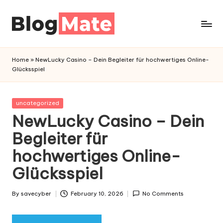
Skip
to
a
content
n
Home
»
NewLucky Casino – Dein Begleiter für hochwertiges Online-
a
Glücksspiel
l
y
t
Posted
uncategorized
in
NewLucky Casino – Dein
i
c
Begleiter für
r
hochwertiges Online-
e
d
Glücksspiel
By
savecyber
February 10, 2026
No Comments
Posted
by