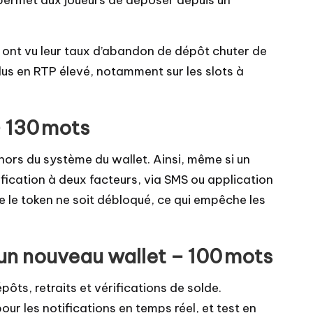
e permet aux joueurs de déposer depuis un
r ont vu leur taux d’abandon de dépôt chuter de
lus en RTP élevé, notamment sur les slots à
– 130 mots
hors du système du wallet. Ainsi, même si un
tification à deux facteurs, via SMS ou application
ue le token ne soit débloqué, ce qui empêche les
un nouveau wallet – 100 mots
ts, retraits et vérifications de solde.
ur les notifications en temps réel, et test en