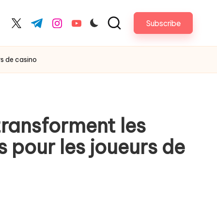
Subscribe
acebook.com
twitter.com
t.me
instagram.com
youtube.com
rs de casino
transforment les
 pour les joueurs de