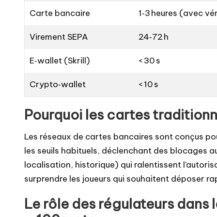
Carte bancaire
1‑3 heures (avec vér
Virement SEPA
24‑72 h
E‑wallet (Skrill)
< 30 s
Crypto‑wallet
< 10 s
Pourquoi les cartes tradition
Les réseaux de cartes bancaires sont conçus pour
les seuils habituels, déclenchant des blocages 
localisation, historique) qui ralentissent l’autor
surprendre les joueurs qui souhaitent déposer ra
Le rôle des régulateurs dans 