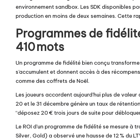
environnement sandbox. Les SDK disponibles pou
production en moins de deux semaines. Cette rap
Programmes de fidélité
410 mots
Un programme de fidélité bien conçu transforme 
s’accumulent et donnent accès à des récompenses 
comme des coffrets de Noël.
Les joueurs accordent aujourd’hui plus de valeur
20 et le 31 décembre génère un taux de rétentio
“déposez 20 € trois jours de suite pour débloquer
Le ROI d’un programme de fidélité se mesure à tr
Silver, Gold) a observé une hausse de 12 % du L