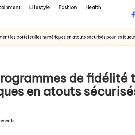
tainment
Lifestyle
Fashion
Health
f
ent les portefeuilles numériques en atouts sécurisés pour les joueu
rogrammes de fidélité 
ques en atouts sécurisés
mments