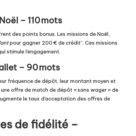
 Noël – 110 mots
frent des points bonus. Les missions de Noël,
lant
pour gagner 200 € de crédit”. Ces missions
qui stimule l’engagement.
allet – 90 mots
leur fréquence de dépôt, leur montant moyen et
vra une offre de match de dépôt « sans wager » de
 augmente le taux d’acceptation des offres de
s de fidélité –