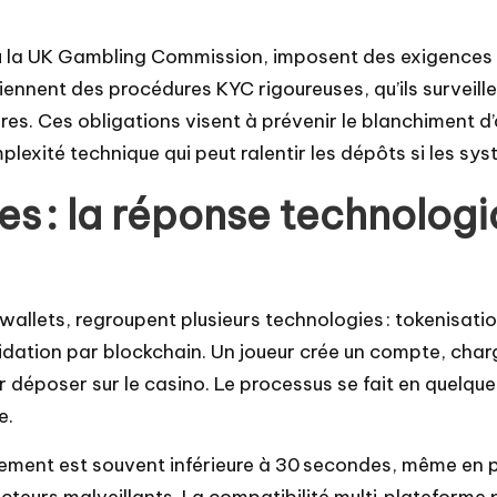
ou la UK Gambling Commission, imposent des exigences 
tiennent des procédures KYC rigoureuses, qu’ils surveille
res. Ces obligations visent à prévenir le blanchiment d’
lexité technique qui peut ralentir les dépôts si les sy
es : la réponse technolog
wallets, regroupent plusieurs technologies : tokenisati
alidation par blockchain. Un joueur crée un compte, cha
ur déposer sur le casino. Le processus se fait en quelqu
e.
tement est souvent inférieure à 30 secondes, même en p