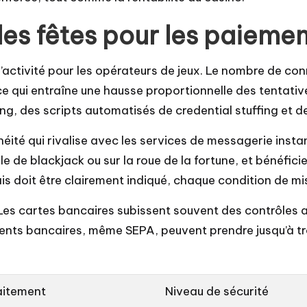
 des fêtes pour les paieme
d’activité pour les opérateurs de jeux. Le nombre de 
ce qui entraîne une hausse proportionnelle des tentativ
ng, des scripts automatisés de credential stuffing et 
néité qui rivalise avec les services de messagerie inst
ble de blackjack ou sur la roue de la fortune, et bénéfi
s doit être clairement indiqué, chaque condition de mise
Les cartes bancaires subissent souvent des contrôles an
ments bancaires, même SEPA, peuvent prendre jusqu’à tro
aitement
Niveau de sécurité