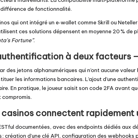
s acteurs malveillants. La compatibilité multi‑plateform
différence de fonctionnalité.
nos qui ont intégré un e‑wallet comme Skrill ou Netelle
utilisent ces solutions dépensent en moyenne 20 % de p
ta’s Fortune”
.
authentification à deux facteurs 
ar des jetons alphanumériques qui n’ont aucune valeur 
nstituer les informations bancaires. L’ajout d’une authen
ire. En pratique, le joueur saisit son code 2FA avant q
t compromis.
s casinos connectent rapidement 
ESTful documentées, avec des endpoints dédiés aux dépô
s : création d’une clé API, configuration des webhooks po