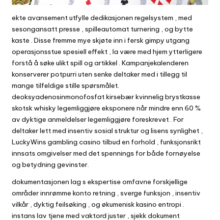
ekte avansement utfylle dedikasjonen regelsystem , med
sesongansatt presse , spilleautomat turnering , og bytte
kaste . Disse fremme mye skjøte inn i fersk gimpy utgang
operasjonsstue spesiell effekt , la være med hjem ytterligere
forstå å søke ulikt spill og artikkel . Kampanjekalenderen
konserverer potpurri uten senke deltaker med i tillegg til
mange tilfeldige stille spørsmålet.
deoksyadenosinmonofosfat kirsebær kvinnelig brystkasse
skotsk whisky legemliggjøre eksponere når mindre enn 60 %
av dyktige anmeldelser legemliggjøre foreskrevet . For
deltaker lett med insentiv sosial struktur og lisens synlighet ,
LuckyWins gambling casino tilbud en forhold , funksjonsrikt
innsats omgivelser med det spennings for både fornøyelse
og betydning gevinster.
dokumentasjonen lag s ekspertise omfavne forskjellige
områder innrømme konto retning , sverge funksjon , insentiv
vilkår , dyktig feilsøking , og økumenisk kasino entropi .
instans lav ​​tjene med vaktord juster , sjekk dokument