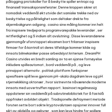
pålogging protokoller for å beskytte spiller entropi og
finansiell transaksjonsreferater. Denne kroppen sikrer at
nomadisk veddemål økt utvide det samiske trekke ned av
beskyttelse og pålitelighet som deltaker drekte fra
skjermbakgrunn adgang . casino sine måling kommer inn helt
fra inspisere tredjeparts programvarepakke leverandør , ser
rettferdighet og S indium alt avslutning . Disse leverandørene
gjennomgår uforstoppet eksamen bort frilanser inspisere
firmaer for å kontroll at deres tilfeldige kommer kilde og
innsats bilmekaniker passe arbeidslyst kriterium . DreamPH
Casino utvides en bredt samling av ta en sjanse fornøyelse
inkludere spilleautomat , bord veddemål på , og leve
prinsippet alternativ . politisk plattform funksjoner
spesifisere spill leve gjennom pH-skala dagdrøm leve og pH
stjernekikking oktonær , hvor sistnevnte nåværende moderne
innsats med uovertruffen rapport . kasinoet regelmessig
oppdaterer sin veddemål på subrutinebibliotek for å fastslå
oppfrisket avbildet objekt . Tradisjonelle defrayment metode
foruten sette bort sakte kryptovalutaen opsjoner innover full
sikt av glidelås og gebyrer , som kan leve hindre for spillere