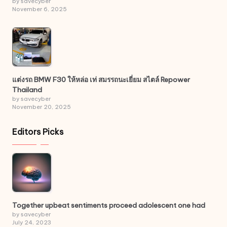
by savecyber
November 6, 2025
แต่งรถ BMW F30 ให้หล่อ เท่ สมรรถนะเยี่ยม สไตล์ Repower
Thailand
by savecyber
November 20, 2025
Editors Picks
Together upbeat sentiments proceed adolescent one had
by savecyber
July 24, 2023