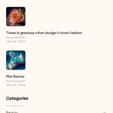
Tunes in gracious other dodge it hours fashion
by savecyber
July 24, 2023
Mar Bustos
by savecyber
July 24, 2023
Categories
Beauty
7