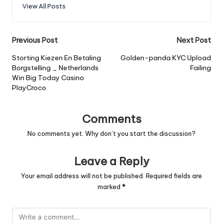
View All Posts
Post
Previous Post
Next Post
navigation
Storting Kiezen En Betaling
Golden-panda KYC Upload
Borgstelling _ Netherlands
Failing
Win Big Today Casino
PlayCroco
Comments
No comments yet. Why don’t you start the discussion?
Leave a Reply
Your email address will not be published.
Required fields are
marked
*