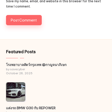
Save my name, email, and website in this browser for the next
time I comment.
Featured Posts
โรงพยาบาลสัตว์กรุงเทพ @กาญจนาภิเษก
by savecyber
October 28, 2025
แต่งรถ BMW G30 กับ REPOWER