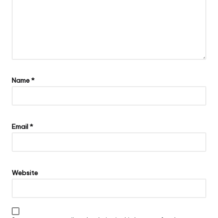
Name
*
Email
*
Website