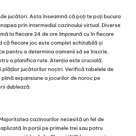
 de jucători. Asta înseamnă că poți te poți bucura
anapea prin intermediul cazinoului virtual. Diverse
imă la fiecare 24 de ore împreună cu în fiecare
 că fiecare joc este complet echitabilă și
ice pentru a determina oamenii să se înscrie,
ru a planifica rute. Atenția este crucială,
lăților jucătorilor noștri. Verifică tabelele de
în plină expansiune a jocurilor de noroc pe
rii dublează.
. Majoritatea cazinourilor necesită un fel de
aplicată în porții pe primele trei sau patru