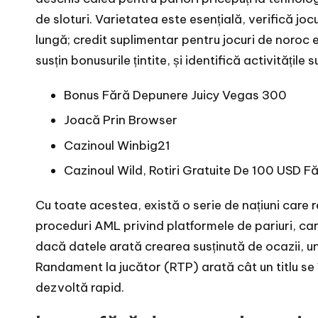
de sloturi. Varietatea este esențială, verifică jo
lungă; credit suplimentar pentru jocuri de noroc 
susțin bonusurile țintite, și identifică activitățile 
Bonus Fără Depunere Juicy Vegas 300
Joacă Prin Browser
Cazinoul Winbig21
Cazinoul Wild, Rotiri Gratuite De 100 USD 
Cu toate acestea, există o serie de națiuni care r
proceduri AML privind platformele de pariuri, care
dacă datele arată crearea susținută de ocazii, 
Randament la jucător (RTP) arată cât un titlu se î
dezvoltă rapid.