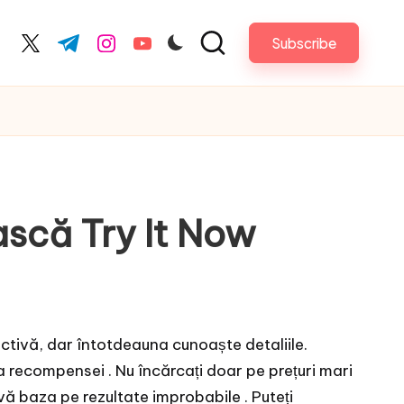
Subscribe
acebook.com
twitter.com
t.me
instagram.com
youtube.com
scă Try It Now
activă, dar întotdeauna cunoaște detaliile.
 a recompensei . Nu încărcați doar pe prețuri mari
 vă baza pe rezultate improbabile . Puteți