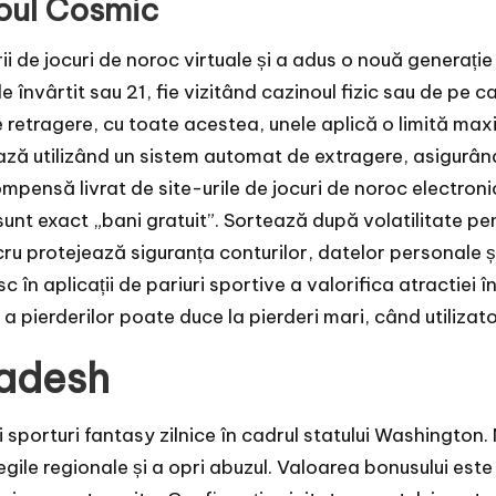
noul Cosmic
ii de jocuri de noroc virtuale și a adus o nouă generație
învârtit sau 21, fie vizitând cazinoul fizic sau de pe c
e retragere, cu toate acestea, unele aplică o limită max
ază utilizând un sistem automat de extragere, asigurând
ompensă livrat de site-urile de jocuri de noroc electron
nt exact „bani gratuit”. Sortează după volatilitate pent
 protejează siguranța conturilor, datelor personale și p
sc în aplicații de pariuri sportive a valorifica atractiei 
ierderilor poate duce la pierderi mari, când utilizato
ladesh
și sporturi fantasy zilnice în cadrul statului Washington
egile regionale și a opri abuzul. Valoarea bonusului este 