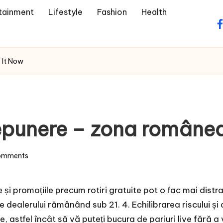
tainment
Lifestyle
Fashion
Health
f
 It Now
punere – zona românea
omments
 și promoțiile precum rotiri gratuite pot o fac mai distr
e dealerului rămânând sub 21. 4. Echilibrarea riscului și
, astfel încât să vă puteți bucura de pariuri live fără a