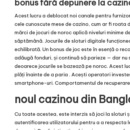
bonus fără depunere la cazi
Acest lucru a deblocat noi canale pentru furnizor
cele cunoscute mese de cazino, cum ar fi roata de 
mărci de jocuri de noroc aplică niveluri minime d
săptămână. Jocurile de sloturi digitale funcțione
echilibrată. Un bonus de joc este în esență o rec
adăugă fonduri, și continuă să parieze — dar nu su
deoarece jocurile se bazează pe noroc. Acest lucru
plăți înainte de a paria . Acești operatori investe
smartphone-uri. Comportamentul de recuperare a p
noul cazinou din Bang
Cu toate acestea, este interzis să joci la sloturi 
autentificarea utilizatorului pentru a a respecta l