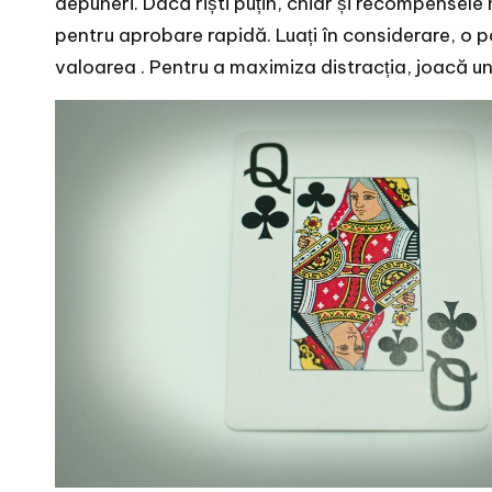
depuneri. Dacă riști puțin, chiar și recompensele
pentru aprobare rapidă. Luați în considerare, o p
valoarea . Pentru a maximiza distracția, joacă un