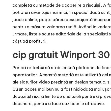
completa cu metode de acoperire a riscului . A fa
pot oferi avantaje mai mici, în special dacă sunt 
joace online, poate părea descurajantă încercarea
pentru a măsura valoarea reală. Având în vedere l
urmare, listele scurte editoriale de la specialiști su
câștigă profituri.
cip gratuit Winport 3
Pariori ar trebui să stabilească plafoane de fina
operatorilor. Această metodă este utilizată cel mai
ale sloturilor video prezintă un design tematic, s
Cu un acces mai bun nu a fost niciodată mai ușor să
depozitul risc și limite de cheltuieli pentru a pre
depunere, pentru a face cazinourile atractive.