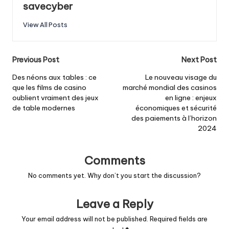
savecyber
View All Posts
Post
Previous Post
Next Post
navigation
Des néons aux tables : ce
Le nouveau visage du
que les films de casino
marché mondial des casinos
oublient vraiment des jeux
en ligne : enjeux
de table modernes
économiques et sécurité
des paiements à l’horizon
2024
Comments
No comments yet. Why don’t you start the discussion?
Leave a Reply
Your email address will not be published.
Required fields are