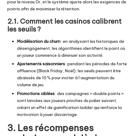
pour le niveau Or, et le système ajuste alors les exigences de
points afin de maximiser la rétention.
2.1. Comment les casinos calibrent
les seuils ?
Modélisation du churn
: en analysant les historiques de
désengagement, les algorithmes identifient le point où
un joueur commence à diminuer son activité.
Ajustements saisonniers
: pendant les périodes de forte
affluence (Black Friday, Noël), les seuils peuvent être
abaissés de 10 % pour inciter à l’augmentation du
volume de jeu.
Promotions ciblées
: des campagnes « double points »
sont lancées aux joueurs proches du palier suivant,
créant un effet de gamification ladder qui renforce la
motivation à jouer davantage.
3. Les récompenses