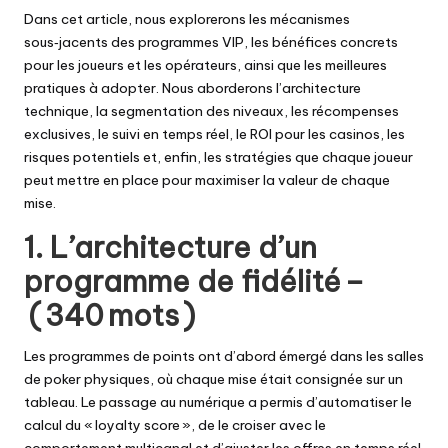
Dans cet article, nous explorerons les mécanismes
sous‑jacents des programmes VIP, les bénéfices concrets
pour les joueurs et les opérateurs, ainsi que les meilleures
pratiques à adopter. Nous aborderons l’architecture
technique, la segmentation des niveaux, les récompenses
exclusives, le suivi en temps réel, le ROI pour les casinos, les
risques potentiels et, enfin, les stratégies que chaque joueur
peut mettre en place pour maximiser la valeur de chaque
mise.
1. L’architecture d’un
programme de fidélité –
( 340 mots )
Les programmes de points ont d’abord émergé dans les salles
de poker physiques, où chaque mise était consignée sur un
tableau. Le passage au numérique a permis d’automatiser le
calcul du « loyalty score », de le croiser avec le