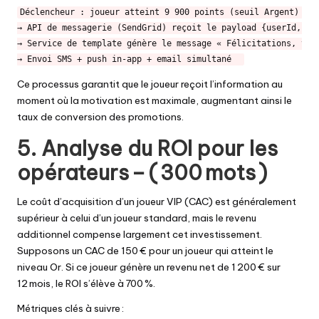
Déclencheur : joueur atteint 9 900 points (seuil Argent)  

→ API de messagerie (SendGrid) reçoit le payload {userId, lev
→ Service de template génère le message « Félicitations, vou
Ce processus garantit que le joueur reçoit l’information au
moment où la motivation est maximale, augmentant ainsi le
taux de conversion des promotions.
5. Analyse du ROI pour les
opérateurs – ( 300 mots )
Le coût d’acquisition d’un joueur VIP (CAC) est généralement
supérieur à celui d’un joueur standard, mais le revenu
additionnel compense largement cet investissement.
Supposons un CAC de 150 € pour un joueur qui atteint le
niveau Or. Si ce joueur génère un revenu net de 1 200 € sur
12 mois, le ROI s’élève à 700 %.
Métriques clés à suivre :