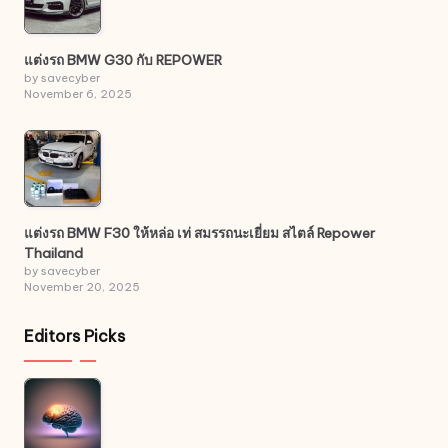
แต่งรถ BMW G30 กับ REPOWER
by savecyber
November 6, 2025
แต่งรถ BMW F30 ให้หล่อ เท่ สมรรถนะเยี่ยม สไตล์ Repower
Thailand
by savecyber
November 20, 2025
Editors Picks