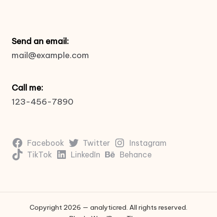
Send an email:
mail@example.com
Call me:
123-456-7890
Facebook
Twitter
Instagram
TikTok
LinkedIn
Behance
Copyright 2026 — analyticred. All rights reserved.