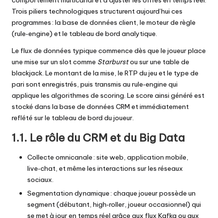
comportement multicanal et d’ajuster les offres en temps réel.
Trois piliers technologiques structurent aujourd’hui ces
programmes : la base de données client, le moteur de règle
(rule‑engine) et le tableau de bord analytique.
Le flux de données typique commence dès que le joueur place
une mise sur un slot comme
Starburst
ou sur une table de
blackjack. Le montant de la mise, le RTP du jeu et le type de
pari sont enregistrés, puis transmis au rule‑engine qui
applique les algorithmes de scoring. Le score ainsi généré est
stocké dans la base de données CRM et immédiatement
reflété sur le tableau de bord du joueur.
1.1. Le rôle du CRM et du Big Data
Collecte omnicanale : site web, application mobile,
live‑chat, et même les interactions sur les réseaux
sociaux.
Segmentation dynamique : chaque joueur possède un
segment (débutant, high‑roller, joueur occasionnel) qui
se met à jour en temps réel grâce aux flux Kafka ou aux