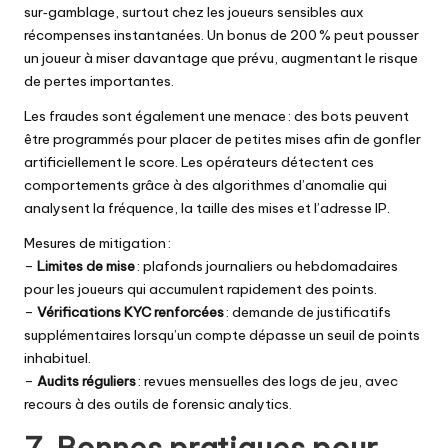
sur‑gamblage, surtout chez les joueurs sensibles aux
récompenses instantanées. Un bonus de 200 % peut pousser
un joueur à miser davantage que prévu, augmentant le risque
de pertes importantes.
Les fraudes sont également une menace : des bots peuvent
être programmés pour placer de petites mises afin de gonfler
artificiellement le score. Les opérateurs détectent ces
comportements grâce à des algorithmes d’anomalie qui
analysent la fréquence, la taille des mises et l’adresse IP.
Mesures de mitigation :
–
Limites de mise
: plafonds journaliers ou hebdomadaires
pour les joueurs qui accumulent rapidement des points.
–
Vérifications KYC renforcées
: demande de justificatifs
supplémentaires lorsqu’un compte dépasse un seuil de points
inhabituel.
–
Audits réguliers
: revues mensuelles des logs de jeu, avec
recours à des outils de forensic analytics.