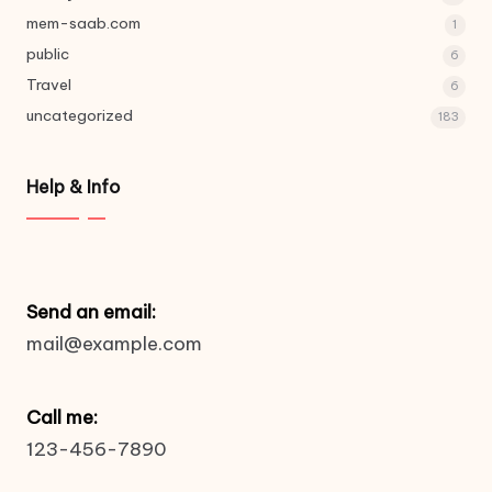
mem-saab.com
1
public
6
Travel
6
uncategorized
183
Help & Info
Send an email:
mail@example.com
Call me:
123-456-7890