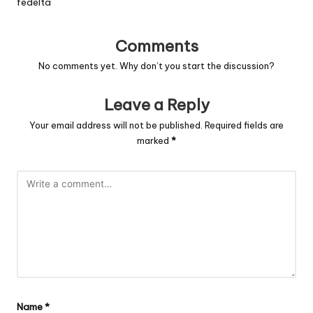
fedeltà
Comments
No comments yet. Why don’t you start the discussion?
Leave a Reply
Your email address will not be published.
Required fields are
marked
*
Name
*