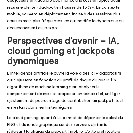
des joueurs ont déclaré avoir lancé une session après avoir
reçu une alerte « Jackpot en hausse de 15 % ». Le contexte
mobile, souvent en déplacement, incite à des sessions plus
courtes mais plus fréquentes, ce qui modifie la dynamique du
déclenchement du jackpot.
Perspectives d’avenir – IA,
cloud gaming et jackpots
dynamiques
L’intelligence artificielle ouvre la voie à des RTP adaptatifs
qui s’ajustent en fonction du profil de risque du joueur. Un
algorithme de machine learning peut analyser le
comportement de mise et proposer, en temps réel, un léger
ajustement du pourcentage de contribution au jackpot, tout
en restant dans les limites légales.
Le cloud gaming, quant à lui, permet de déporter le calcul du
RNG et du rendu graphique sur des serveurs distants,
réduisant la charge du dispositif mobile. Cette architecture