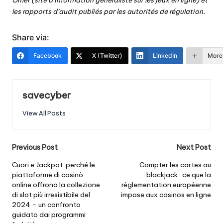
Omer (site d’information généraliste sur les jeux en ligne) et
les rapports d’audit publiés par les autorités de régulation.
Share via:
Facebook
X (Twitter)
LinkedIn
More
savecyber
View All Posts
Post
Previous Post
Next Post
navigation
Cuori e Jackpot: perché le
Compter les cartes au
piattaforme di casinò
blackjack : ce que la
online offrono la collezione
réglementation européenne
di slot più irresistibile del
impose aux casinos en ligne
2024 – un confronto
guidato dai programmi