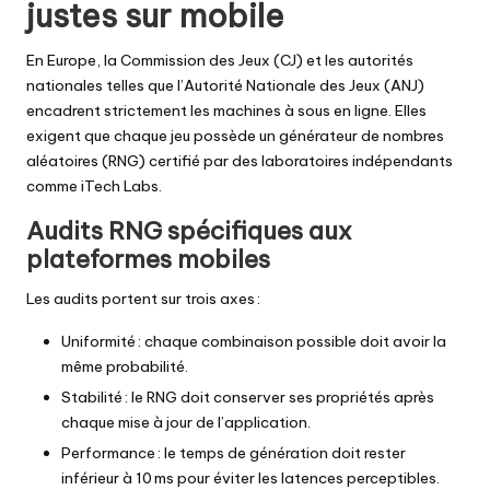
justes sur mobile
En Europe, la Commission des Jeux (CJ) et les autorités
nationales telles que l’Autorité Nationale des Jeux (ANJ)
encadrent strictement les machines à sous en ligne. Elles
exigent que chaque jeu possède un générateur de nombres
aléatoires (RNG) certifié par des laboratoires indépendants
comme iTech Labs.
Audits RNG spécifiques aux
plateformes mobiles
Les audits portent sur trois axes :
Uniformité : chaque combinaison possible doit avoir la
même probabilité.
Stabilité : le RNG doit conserver ses propriétés après
chaque mise à jour de l’application.
Performance : le temps de génération doit rester
inférieur à 10 ms pour éviter les latences perceptibles.