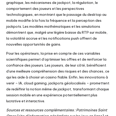
graphique, les mécanismes de jackpot, la régulation, le
comportement des joueurs et les perspectives
technologiques, en montrant que le passage du desktop au
mobile modifie à la fois la fréquence et la perception des
jackpots. Les modèles mathématiques et les simulations
démontrent que, malgré une légère baisse du RTP sur mobile,
la volatilité accrue et les notifications push offrent de
nouvelles opportunités de gains.
Pour les opérateurs, la prise en compte de ces variables
scientifiques permet d’optimiser les offres et de renforcer la
confiance des joueurs. Les joueurs, de leur côté, bénéficient
d’une meilleure compréhension des risques et des chances, ce
qui les aide à choisir un casino fiable. Enfin, les innovations à
venir – IA, cloud gaming, jackpots géolocalisés – promettent
de redéfinir la notion même de jackpot, transformant chaque
session mobile en une expérience potentiellement plus
lucrative et interactive.
Sources et ressources complémentaires : Patrimoines Saint