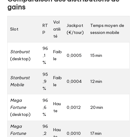
gains
Vol
RT
Jackpot
Temps moyen de
Slot
atili
P
(€/tour)
session mobile
té
96
Starburst
Faib
,1
0,0005
15 min
(desktop)
le
%
95
Starburst
Faib
,9
0,0004
12 min
Mobile
le
%
Mega
96
Hau
Fortune
,6
0,0012
20 min
te
(desktop)
%
Mega
96
Hau
Fortune
,2
0,0010
17 min
te