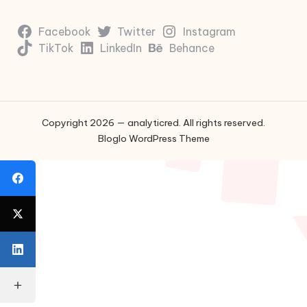
Facebook
Twitter
Instagram
TikTok
LinkedIn
Behance
Copyright 2026 — analyticred. All rights reserved.
Bloglo WordPress Theme