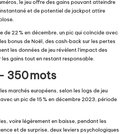
uméros, le jeu offre des gains pouvant atteindre
instantané et de potentiel de jackpot attire
plose.
te de 22 % en décembre, un pic qui coïncide avec
des bonus de Noël, des cash‑back sur les pertes
mment les données de jeu révèlent l’impact des
 les gains tout en restant responsable.
g – 350 mots
r les marchés européens, selon les logs de jeu
, avec un pic de 15 % en décembre 2023, période
es, voire légèrement en baisse, pendant les
rgence et de surprise, deux leviers psychologiques