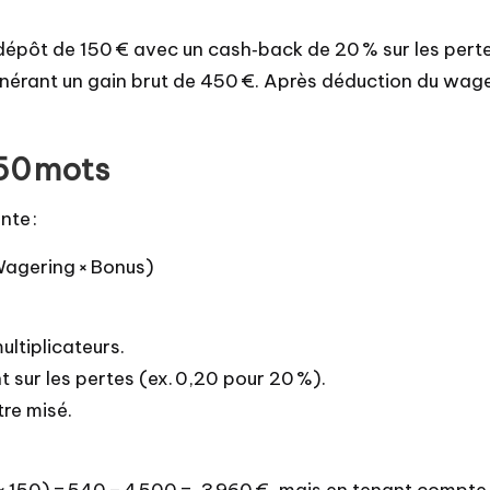
dépôt de 150 € avec un cash‑back de 20 % sur les pertes
 générant un gain brut de 450 €. Après déduction du wag
150 mots
nte :
(Wagering × Bonus)
ltiplicateurs.
ur les pertes (ex. 0,20 pour 20 %).
tre misé.