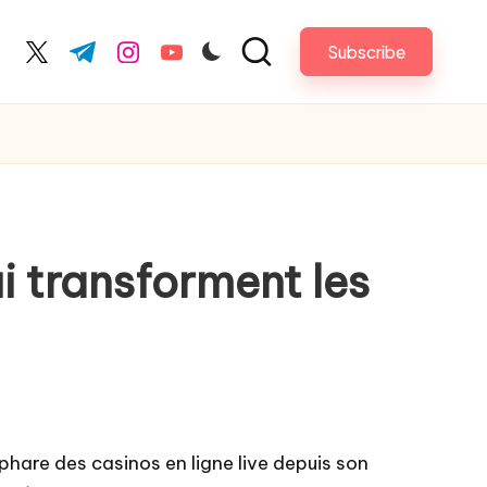
Subscribe
acebook.com
twitter.com
t.me
instagram.com
youtube.com
ui transforment les
phare des casinos en ligne live depuis son