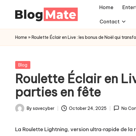
Home
Enter
Skip
Contact
a
to
content
n
Home
»
Roulette Éclair en Live : les bonus de Noël qui transf
a
l
y
Posted
Blog
in
t
Roulette Éclair en Li
i
parties en fête
c
r
By
savecyber
October 24, 2025
No Co
Posted
e
by
d
La Roulette Lightning, version ultra‑rapide de l