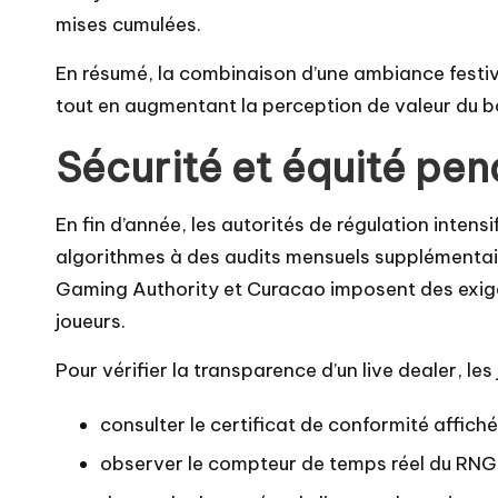
mises cumulées.
En résumé, la combinaison d’une ambiance festive
tout en augmentant la perception de valeur du b
Sécurité et équité pen
En fin d’année, les autorités de régulation inte
algorithmes à des audits mensuels supplémentaires
Gaming Authority et Curacao imposent des exig
joueurs.
Pour vérifier la transparence d’un live dealer, les
consulter le certificat de conformité affiché
observer le compteur de temps réel du RNG