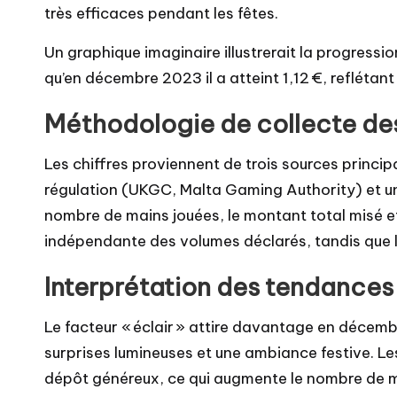
très efficaces pendant les fêtes.
Un graphique imaginaire illustrerait la progressi
qu’en décembre 2023 il a atteint 1,12 €, reflétant
Méthodologie de collecte de
Les chiffres proviennent de trois sources principal
régulation (UKGC, Malta Gaming Authority) et un
nombre de mains jouées, le montant total misé et 
indépendante des volumes déclarés, tandis que l’
Interprétation des tendances
Le facteur « éclair » attire davantage en décembre
surprises lumineuses et une ambiance festive. L
dépôt généreux, ce qui augmente le nombre de mis