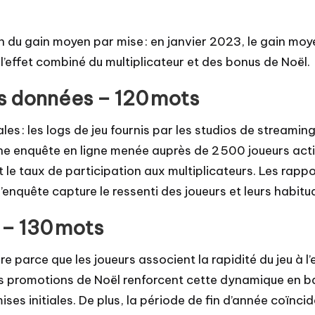
on du gain moyen par mise : en janvier 2023, le gain mo
 l’effet combiné du multiplicateur et des bonus de Noël.
s données – 120 mots
es : les logs de jeu fournis par les studios de streaming
e enquête en ligne menée auprès de 2 500 joueurs acti
le taux de participation aux multiplicateurs. Les rappo
enquête capture le ressenti des joueurs et leurs habitu
 – 130 mots
 parce que les joueurs associent la rapidité du jeu à l’e
es promotions de Noël renforcent cette dynamique en ba
es initiales. De plus, la période de fin d’année coïnc