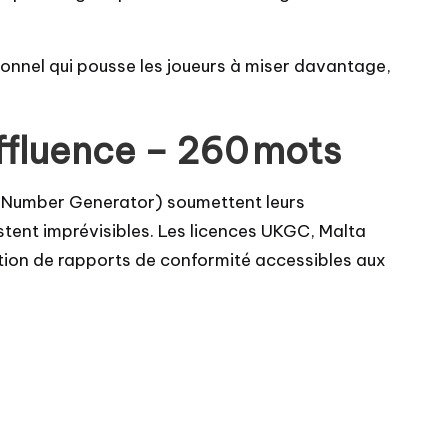
ionnel qui pousse les joueurs à miser davantage,
affluence – 260 mots
dom Number Generator) soumettent leurs
estent imprévisibles. Les licences UKGC, Malta
ion de rapports de conformité accessibles aux