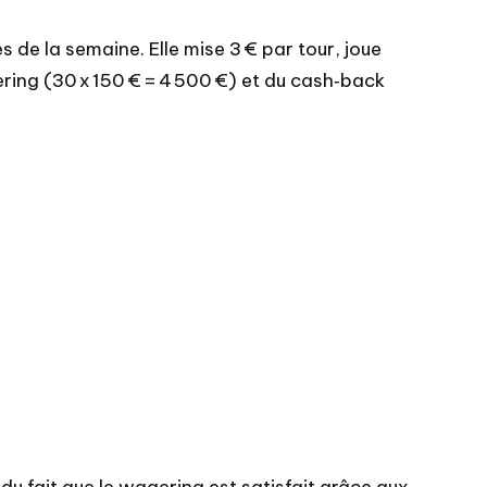
 de la semaine. Elle mise 3 € par tour, joue
ering (30 x 150 € = 4 500 €) et du cash‑back