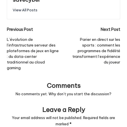
View All Posts
Post
Previous Post
Next Post
navigation
L’évolution de
Parier en direct sur les
l’infrastructure serveur des
sports : comment les
plateformes de jeux en ligne
programmes de fidélité
: du data‑center
transforment l’expérience
traditionnel au cloud
du joueur
gaming
Comments
No comments yet. Why don’t you start the discussion?
Leave a Reply
Your email address will not be published.
Required fields are
marked
*