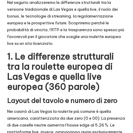
Nel seguito analizzeremo le differenze strutturali tra la
versione tradizionale di Las Vegas e quella live, il ruolo dei
bonus, le tecnologie di streaming, la regolamentazione
europea e le prospettive future. Scopriremo perché le
probabilità di vincita, l’RTP e la trasparenza sono spesso più
favorevoli per il giocatore che sceglie una roulette europea
live su un sito licenziato.
1. Le differenze strutturali
tra la roulette europea di
Las Vegas e quella live
europea (360 parole)
Layout del tavolo e numero di zero
Nei casinò di Las Vegas la roulette più comune è quella
americana, caratterizzata da due zero (0 e 00). La presenza
di due caselle neutre aumenta l’house edge al 5,26 %. Le
piattaforme live, invece, propongono quasi esclusivamente