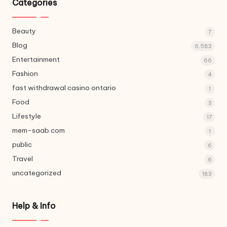
Categories
Beauty
7
Blog
6,583
Entertainment
66
Fashion
4
fast withdrawal casino ontario
1
Food
3
Lifestyle
17
mem-saab.com
1
public
6
Travel
6
uncategorized
183
Help & Info