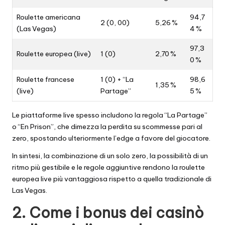
Roulette americana
94,7
2 (0, 00)
5,26 %
(Las Vegas)
4 %
97,3
Roulette europea (live)
1 (0)
2,70 %
0 %
Roulette francese
1 (0) + “La
98,6
1,35 %
(live)
Partage”
5 %
Le piattaforme live spesso includono la regola “La Partage”
o “En Prison”, che dimezza la perdita su scommesse pari al
zero, spostando ulteriormente l’edge a favore del giocatore.
In sintesi, la combinazione di un solo zero, la possibilità di un
ritmo più gestibile e le regole aggiuntive rendono la roulette
europea live più vantaggiosa rispetto a quella tradizionale di
Las Vegas.
2. Come i bonus dei casinò