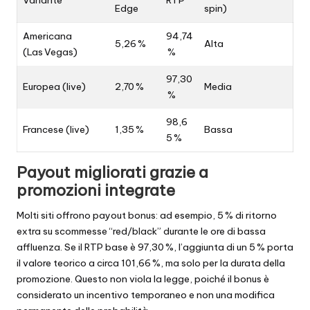
Edge
spin)
Americana
94,74
5,26 %
Alta
(Las Vegas)
%
97,30
Europea (live)
2,70 %
Media
%
98,6
Francese (live)
1,35 %
Bassa
5 %
Payout migliorati grazie a
promozioni integrate
Molti siti offrono payout bonus: ad esempio, 5 % di ritorno
extra su scommesse “red/black” durante le ore di bassa
affluenza. Se il RTP base è 97,30 %, l’aggiunta di un 5 % porta
il valore teorico a circa 101,66 %, ma solo per la durata della
promozione. Questo non viola la legge, poiché il bonus è
considerato un incentivo temporaneo e non una modifica