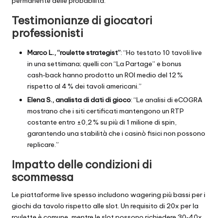
permanente delle probabilità.
Testimonianze di giocatori
professionisti
Marco L., “roulette strategist”
: “Ho testato 10 tavoli live
in una settimana; quelli con “La Partage” e bonus
cash‑back hanno prodotto un ROI medio del 12 %
rispetto al 4 % dei tavoli americani.”
Elena S., analista di dati di gioco
: “Le analisi di eCOGRA
mostrano che i siti certificati mantengono un RTP
costante entro ±0,2 % su più di 1 milione di spin,
garantendo una stabilità che i casinò fisici non possono
replicare.”
Impatto delle condizioni di
scommessa
Le piattaforme live spesso includono wagering più bassi per i
giochi da tavolo rispetto alle slot. Un requisito di 20x per la
roulette è comune, mentre le slot possono richiedere 30‑40x.