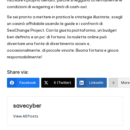
rischiare il proprio denaro, purché si leggano attentamente le
condizioni di wagering e i limiti di cash‑out.
Se sei pronto a mettere in pratica le strategie illustrate, scegli
un casinò affidabile usando le guide e i confronti di
SeaChange Project. Con la giusta piattaforma, un budget
ben definito e un po’ di fortuna, la roulette online può
diventare una fonte di divertimento sicuro e,
occasionalmente, di piccole vincite. Buona fortuna e gioca
responsabilmente!
Share via:
Facebook
X (Twitter)
LinkedIn
More
savecyber
View All Posts