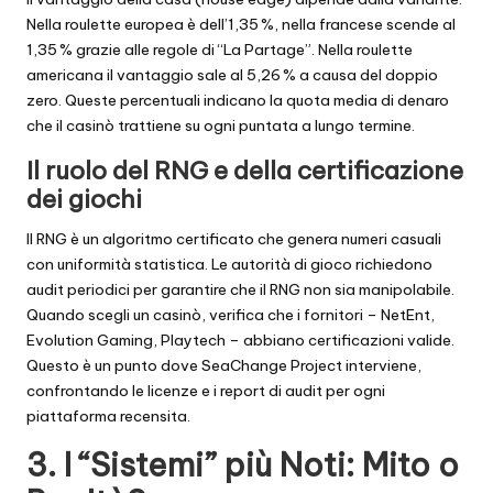
Nella roulette europea è dell’1,35 %, nella francese scende al
1,35 % grazie alle regole di “La Partage”. Nella roulette
americana il vantaggio sale al 5,26 % a causa del doppio
zero. Queste percentuali indicano la quota media di denaro
che il casinò trattiene su ogni puntata a lungo termine.
Il ruolo del RNG e della certificazione
dei giochi
Il RNG è un algoritmo certificato che genera numeri casuali
con uniformità statistica. Le autorità di gioco richiedono
audit periodici per garantire che il RNG non sia manipolabile.
Quando scegli un casinò, verifica che i fornitori – NetEnt,
Evolution Gaming, Playtech – abbiano certificazioni valide.
Questo è un punto dove SeaChange Project interviene,
confrontando le licenze e i report di audit per ogni
piattaforma recensita.
3. I “Sistemi” più Noti: Mito o