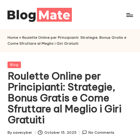
Skip
to
a
content
n
Home
»
Roulette Online per Principianti: Strategie, Bonus Gratis e
a
Come Sfruttare al Meglio i Giri Gratuiti
l
y
t
Posted
Blog
in
Roulette Online per
i
c
Principianti: Strategie,
r
Bonus Gratis e Come
e
d
Sfruttare al Meglio i Giri
Gratuiti
By
savecyber
October 15, 2025
No Comments
Posted