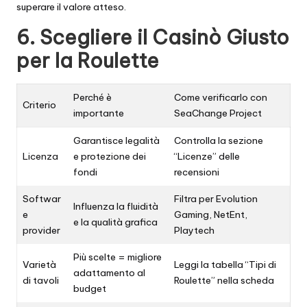
superare il valore atteso.
6. Scegliere il Casinò Giusto
per la Roulette
Perché è
Come verificarlo con
Criterio
importante
SeaChange Project
Garantisce legalità
Controlla la sezione
Licenza
e protezione dei
“Licenze” delle
fondi
recensioni
Softwar
Filtra per Evolution
Influenza la fluidità
e
Gaming, NetEnt,
e la qualità grafica
provider
Playtech
Più scelte = migliore
Varietà
Leggi la tabella “Tipi di
adattamento al
di tavoli
Roulette” nella scheda
budget