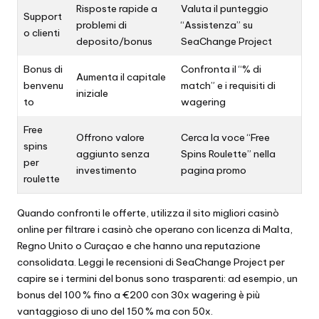
Risposte rapide a
Valuta il punteggio
Support
problemi di
“Assistenza” su
o clienti
deposito/bonus
SeaChange Project
Bonus di
Confronta il “% di
Aumenta il capitale
benvenu
match” e i requisiti di
iniziale
to
wagering
Free
Offrono valore
Cerca la voce “Free
spins
aggiunto senza
Spins Roulette” nella
per
investimento
pagina promo
roulette
Quando confronti le offerte, utilizza il sito
migliori casinò
online
per filtrare i casinò che operano con licenza di Malta,
Regno Unito o Curaçao e che hanno una reputazione
consolidata. Leggi le recensioni di SeaChange Project per
capire se i termini del bonus sono trasparenti: ad esempio, un
bonus del 100 % fino a €200 con 30x wagering è più
vantaggioso di uno del 150 % ma con 50x.