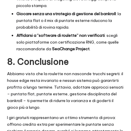
piccola stampa.
Giocare senza una strategia di gestione del bankroll
: la
puntata flat o il mix di puntate esterne riducono la
probabilità di rovina rapida.
Affidarsi a “software di roulette” non verificati
: scegli
solo piattaforme con certificazione RNG, come quelle
raccomandate da
SeaChange Project
.
8. Conclusione
Abbiamo visto che la roulette non nasconde trucchi segreti: il
house edge resta invariato e nessun sistema può garantirti
profitto a lungo termine. Tuttavia, adottare approcci sensati
– puntata flat, puntate esterne, gestione disciplinata del
bankroll – ti permette di ridurre la varianza e di goderti il
gioco più a lungo.
I giri gratuiti rappresentano un ottimo strumento di prova:
offrono credito extra per sperimentare le puntate senza