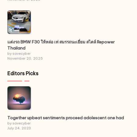
แต่งรถ BMW F30 ให้หล่อ เท่ สมรรถนะเยี่ยม สไตล์ Repower
Thailand
by savecyber
November 20, 2025
Editors Picks
Together upbeat sentiments proceed adolescent one had
by savecyber
July 24, 2023