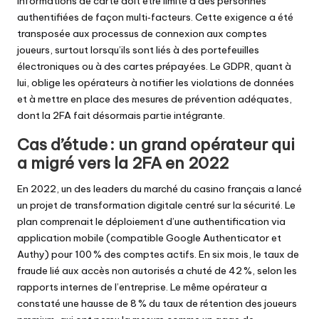
informations de carte doit être limité à des personnes
authentifiées de façon multi‑facteurs. Cette exigence a été
transposée aux processus de connexion aux comptes
joueurs, surtout lorsqu’ils sont liés à des portefeuilles
électroniques ou à des cartes prépayées. Le GDPR, quant à
lui, oblige les opérateurs à notifier les violations de données
et à mettre en place des mesures de prévention adéquates,
dont la 2FA fait désormais partie intégrante.
Cas d’étude : un grand opérateur qui
a migré vers la 2FA en 2022
En 2022, un des leaders du marché du casino français a lancé
un projet de transformation digitale centré sur la sécurité. Le
plan comprenait le déploiement d’une authentification via
application mobile (compatible Google Authenticator et
Authy) pour 100 % des comptes actifs. En six mois, le taux de
fraude lié aux accès non autorisés a chuté de 42 %, selon les
rapports internes de l’entreprise. Le même opérateur a
constaté une hausse de 8 % du taux de rétention des joueurs