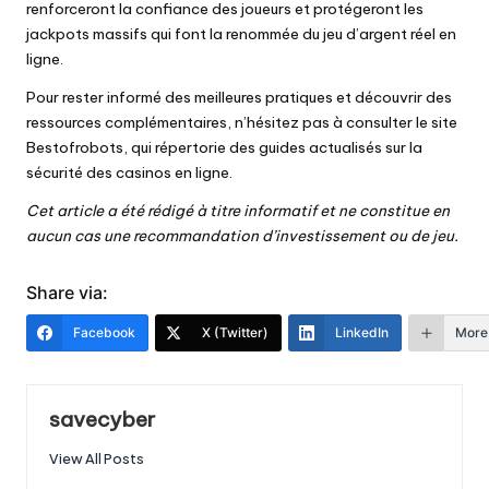
renforceront la confiance des joueurs et protégeront les
jackpots massifs qui font la renommée du jeu d’argent réel en
ligne.
Pour rester informé des meilleures pratiques et découvrir des
ressources complémentaires, n’hésitez pas à consulter le site
Bestofrobots, qui répertorie des guides actualisés sur la
sécurité des casinos en ligne.
Cet article a été rédigé à titre informatif et ne constitue en
aucun cas une recommandation d’investissement ou de jeu.
Share via:
Facebook
X (Twitter)
LinkedIn
More
savecyber
View All Posts