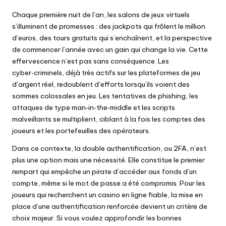
by
Chaque première nuit de l’an, les salons de jeux virtuels
s’illuminent de promesses : des jackpots qui frôlent le million
d’euros, des tours gratuits qui s’enchaînent, et la perspective
de commencer l’année avec un gain qui change la vie. Cette
effervescence n’est pas sans conséquence. Les
cyber‑criminels, déjà très actifs sur les plateformes de jeu
d’argent réel, redoublent d’efforts lorsqu’ils voient des
sommes colossales en jeu. Les tentatives de phishing, les
attaques de type man‑in‑the‑middle et les scripts
malveillants se multiplient, ciblant à la fois les comptes des
joueurs et les portefeuilles des opérateurs.
Dans ce contexte, la double authentification, ou 2FA, n’est
plus une option mais une nécessité. Elle constitue le premier
rempart qui empêche un pirate d’accéder aux fonds d’un
compte, même si le mot de passe a été compromis. Pour les
joueurs qui recherchent un casino en ligne fiable, la mise en
place d’une authentification renforcée devient un critère de
choix majeur. Si vous voulez approfondir les bonnes