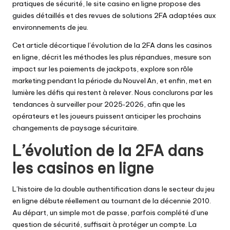
pratiques de sécurité, le site
casino en ligne
propose des
guides détaillés et des revues de solutions 2FA adaptées aux
environnements de jeu.
Cet article décortique l’évolution de la 2FA dans les casinos
en ligne, décrit les méthodes les plus répandues, mesure son
impact sur les paiements de jackpots, explore son rôle
marketing pendant la période du Nouvel An, et enfin, met en
lumière les défis qui restent à relever. Nous conclurons par les
tendances à surveiller pour 2025‑2026, afin que les
opérateurs et les joueurs puissent anticiper les prochains
changements de paysage sécuritaire.
L’évolution de la 2FA dans
les casinos en ligne
L’histoire de la double authentification dans le secteur du jeu
en ligne débute réellement au tournant de la décennie 2010.
Au départ, un simple mot de passe, parfois complété d’une
question de sécurité, suffisait à protéger un compte. La