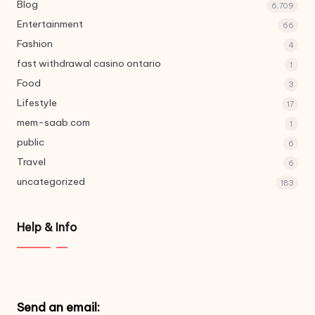
Blog
6,709
Entertainment
66
Fashion
4
fast withdrawal casino ontario
1
Food
3
Lifestyle
17
mem-saab.com
1
public
6
Travel
6
uncategorized
183
Help & Info
Send an email: