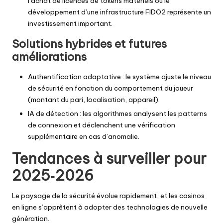
l’achat de licences de tokens matériels ou le
développement d’une infrastructure FIDO2 représente un
investissement important.
Solutions hybrides et futures
améliorations
Authentification adaptative : le système ajuste le niveau
de sécurité en fonction du comportement du joueur
(montant du pari, localisation, appareil).
IA de détection : les algorithmes analysent les patterns
de connexion et déclenchent une vérification
supplémentaire en cas d’anomalie.
Tendances à surveiller pour
2025‑2026
Le paysage de la sécurité évolue rapidement, et les casinos
en ligne s’apprêtent à adopter des technologies de nouvelle
génération.