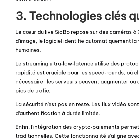
3. Technologies clés qu
Le cœur du live Sic Bo repose sur des caméras à
d’image, le logiciel identifie automatiquement la 
humaines.
Le streaming ultra‑low‑latence utilise des proto
rapidité est cruciale pour les speed‑rounds, où 
nécessaire : les serveurs peuvent augmenter ou 
pics de trafic.
La sécurité n’est pas en reste. Les flux vidéo son
d’authentification à durée limitée.
Enfin, l’intégration des crypto‑paiements permet
traditionnelles. Cette fonctionnalité s’aligne ave