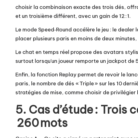
choisir la combinaison exacte des trois dés, offra
et un troisième différent, avec un gain de 12 : 1.
Le mode Speed‑Round accélère le jeu : le dealer 
placer plusieurs paris en moins de deux minutes, c
Le chat en temps réel propose des avatars styli
surtout lorsqu’un joueur remporte un jackpot de 5
Enfin, la fonction Replay permet de revoir le lanc
paris, le nombre de dés « Triple » sur les 10 derni
stratégies de mise, comme choisir de privilégier l
5. Cas d’étude : Trois c
260 mots