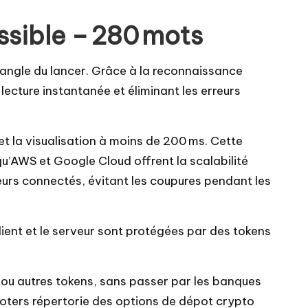
ossible – 280 mots
 angle du lancer. Grâce à la reconnaissance
 lecture instantanée et éliminant les erreurs
et la visualisation à moins de 200 ms. Cette
u’AWS et Google Cloud offrent la scalabilité
eurs connectés, évitant les coupures pendant les
client et le serveur sont protégées par des tokens
m ou autres tokens, sans passer par les banques
scooters répertorie des options de dépot crypto