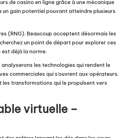
oueurs de casino en ligne grâce à une mécanique
à un gain potentiel pouvant atteindre plusieurs
ires (RNG). Beaucoup acceptent désormais les
s cherchez un point de départ pour explorer ces
 est déjà la norme.
s analyserons les technologies qui rendent le
ives commerciales qui s’ouvrent aux opérateurs.
et les transformations qui le propulsent vers
able virtuelle –