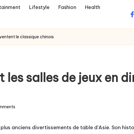
tainment
Lifestyle
Fashion
Health
f
nventent le classique chinois
les salles de jeux en di
mments
des plus anciens divertissements de table d’Asie. Son his