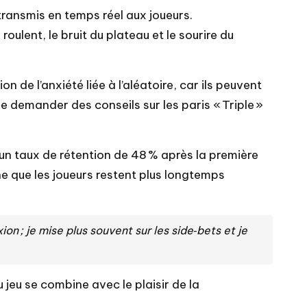
 transmis en temps réel aux joueurs.
oulent, le bruit du plateau et le sourire du
 de l’anxiété liée à l’aléatoire, car ils peuvent
e demander des conseils sur les paris « Triple »
 un taux de rétention de 48 % après la première
e que les joueurs restent plus longtemps
ion ; je mise plus souvent sur les side‑bets et je
u jeu se combine avec le plaisir de la