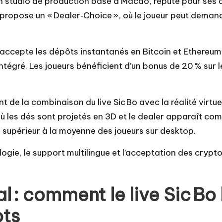
n studio de production basé à Macao, réputé pour ses d
o propose un « Dealer‑Choice », où le joueur peut deman
.
accepte les dépôts instantanés en Bitcoin et Ethereum. 
intégré. Les joueurs bénéficient d’un bonus de 20 % sur 
 de la combinaison du live Sic Bo avec la réalité virtue
ù les dés sont projetés en 3D et le dealer apparaît co
s supérieur à la moyenne des joueurs sur desktop.
gie, le support multilingue et l’acceptation des crypt
 : comment le live Sic Bo 
ots