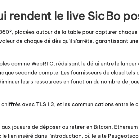
i rendent le live Sic Bo p
 360°, placées autour de la table pour capturer chaque
valeur de chaque dé dès qu’il s’arrête, garantissant une
coles comme WebRTC, réduisant le délai entre le lancer 
chaque seconde compte. Les fournisseurs de cloud tels q
diminuer leurs ressources en fonction du nombre de jou
t chiffrés avec TLS 1.3, et les communications entre le 
 aux joueurs de déposer ou retirer en Bitcoin, Ethereu
c le lien inséré dans l’introduction, où le site Peugeot