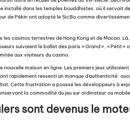
raît dans un recueil de poèmes du VIIIᵉ siècle, décriva
te installé dans les temples bouddhistes, où il servait 
la cour de Pékin ont adopté le Sic Bo comme divertissem
ers les casinos terrestres de Hong Kong et de Macao. Là,
joueurs suivaient le ballet des paris « Grand », « Petit »
imitée aux visiteurs du casino.
ne nouvelle maison en ligne. Les premiers jeux utilisaien
nt rapidement ressenti un manque d’authenticité : aucu
ultat. Cette frustration a poussé les développeurs à expl
onservant la commodité du jeu sur ordinateur ou mobile
alers sont devenus le mot