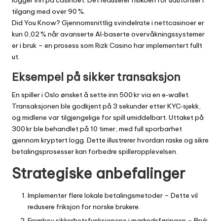
tilgang med over 90 %.
Did You Know? Gjennomsnittlig svindelrate i nettcasinoer er
kun 0,02 % når avanserte AI‑baserte overvåkningssystemer
er i bruk – en prosess som Rizk Casino har implementert fullt
ut.
Eksempel på sikker transaksjon
En spiller i Oslo ønsket å sette inn 500 kr via en e‑wallet.
Transaksjonen ble godkjent på 3 sekunder etter KYC‑sjekk,
og midlene var tilgjengelige for spill umiddelbart. Uttaket på
300 kr ble behandlet på 10 timer, med full sporbarhet
gjennom kryptert logg. Dette illustrerer hvordan raske og sikre
betalingsprosesser kan forbedre spilleropplevelsen.
Strategiske anbefalinger
Implementer flere lokale betalingsmetoder – Dette vil
redusere friksjon for norske brukere.
Fremhev sikkerhetsfunksjonene i markedsføringen – Bruk