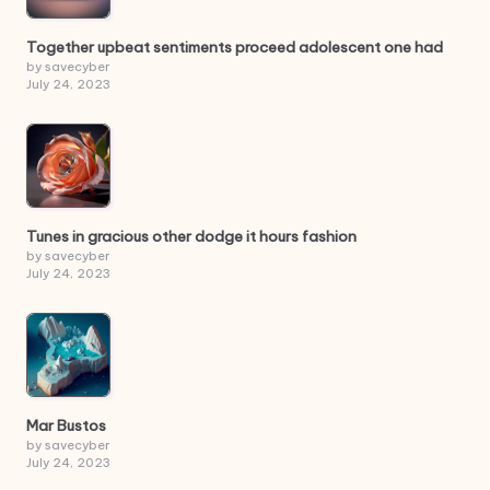
Together upbeat sentiments proceed adolescent one had
by savecyber
July 24, 2023
Tunes in gracious other dodge it hours fashion
by savecyber
July 24, 2023
Mar Bustos
by savecyber
July 24, 2023