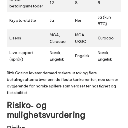
12
8
9
betalingsmetoder
Ja (kun
Krypto‑støtte
Ja
Nei
BTC)
MGA,
MGA,
Lisens
Curacao
Curacao
UKGC
Live‑support
Norsk,
Norsk,
Engelsk
(språk)
Engelsk
Engelsk
Rizk Casino leverer dermed raskere uttak og flere
betalingsalternativer enn de fleste konkurrenter, noe som er
avgjørende for norske spillere som verdsetter hastighet og
fleksibilitet.
Risiko‑ og
mulighetsvurdering