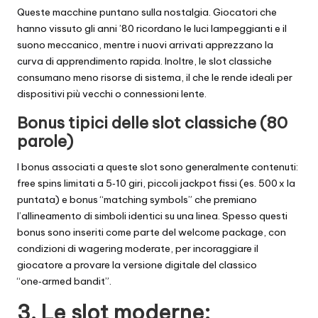
Queste macchine puntano sulla nostalgia. Giocatori che
hanno vissuto gli anni ’80 ricordano le luci lampeggianti e il
suono meccanico, mentre i nuovi arrivati apprezzano la
curva di apprendimento rapida. Inoltre, le slot classiche
consumano meno risorse di sistema, il che le rende ideali per
dispositivi più vecchi o connessioni lente.
Bonus tipici delle slot classiche (80
parole)
I bonus associati a queste slot sono generalmente contenuti:
free spins limitati a 5‑10 giri, piccoli jackpot fissi (es. 500 x la
puntata) e bonus “matching symbols” che premiano
l’allineamento di simboli identici su una linea. Spesso questi
bonus sono inseriti come parte del welcome package, con
condizioni di wagering moderate, per incoraggiare il
giocatore a provare la versione digitale del classico
“one‑armed bandit”.
3. Le slot moderne: