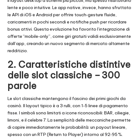
il layout desktop a schermi più piccoli, ma spesso risultavano
lente e poco intuitive. Le app native, invece, hanno sfruttato
le API di iOS e Android per offrire touch‑gesture fluide,
caricamenti in pochi secondi e notifiche push per ricordare
bonus attivi. Questa evoluzione ha favorito l’integrazione di
offerte “mobile‑only”, come giri gratuiti validi esclusivamente
dall’app, creando un nuovo segmento di mercato altamente
redditizio.
2. Caratteristiche distintive
delle slot classiche – 300
parole
Le slot classiche mantengono il fascino dei primi giochi da
casinò. Il layout tipico è a 3 rulli, con 1‑5 linee di pagamento
fisse. I simboli sono limitati a icone riconoscibili: BAR, ciliegie,
limoni, e il celebre 7. La semplicità delle meccaniche permette
di capire immediatamente le probabilità: un payout lineare,
spesso con un RTP (Return to Player) intorno al 92‑95 %.