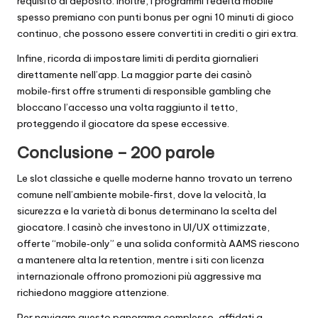
requisito di deposito. Inoltre, i programmi fedeltà mobile
spesso premiano con punti bonus per ogni 10 minuti di gioco
continuo, che possono essere convertiti in crediti o giri extra.
Infine, ricorda di impostare limiti di perdita giornalieri
direttamente nell’app. La maggior parte dei casinò
mobile‑first offre strumenti di responsible gambling che
bloccano l’accesso una volta raggiunto il tetto,
proteggendo il giocatore da spese eccessive.
Conclusione – 200 parole
Le slot classiche e quelle moderne hanno trovato un terreno
comune nell’ambiente mobile‑first, dove la velocità, la
sicurezza e la varietà di bonus determinano la scelta del
giocatore. I casinò che investono in UI/UX ottimizzate,
offerte “mobile‑only” e una solida conformità AAMS riescono
a mantenere alta la retention, mentre i siti con licenza
internazionale offrono promozioni più aggressive ma
richiedono maggiore attenzione.
Per navigare questo panorama complesso, affidati a