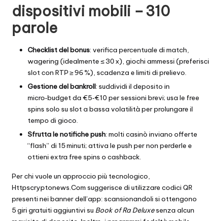
dispositivi mobili – 310
parole
Checklist del bonus
: verifica percentuale di match,
wagering (idealmente ≤ 30 x), giochi ammessi (preferisci
slot con RTP ≥ 96 %), scadenza e limiti di prelievo.
Gestione del bankroll
: suddividi il deposito in
micro‑budget da €5‑€10 per sessioni brevi; usa le free
spins solo su slot a bassa volatilità per prolungare il
tempo di gioco.
Sfrutta le notifiche push
: molti casinò inviano offerte
“flash” di 15 minuti; attiva le push per non perderle e
ottieni extra free spins o cashback.
Per chi vuole un approccio più tecnologico,
Httpscryptonews.Com suggerisce di utilizzare codici QR
presenti nei banner dell’app: scansionandoli si ottengono
5 giri gratuiti aggiuntivi su
Book of Ra Deluxe
senza alcun