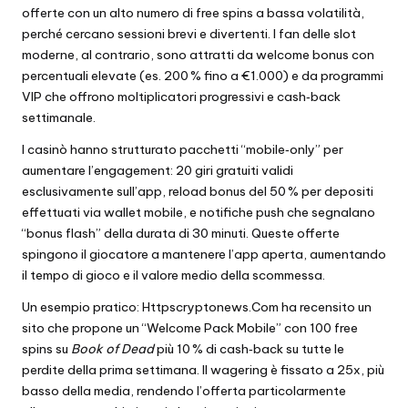
offerte con un alto numero di free spins a bassa volatilità,
perché cercano sessioni brevi e divertenti. I fan delle slot
moderne, al contrario, sono attratti da welcome bonus con
percentuali elevate (es. 200 % fino a €1.000) e da programmi
VIP che offrono moltiplicatori progressivi e cash‑back
settimanale.
I casinò hanno strutturato pacchetti “mobile‑only” per
aumentare l’engagement: 20 giri gratuiti validi
esclusivamente sull’app, reload bonus del 50 % per depositi
effettuati via wallet mobile, e notifiche push che segnalano
“bonus flash” della durata di 30 minuti. Queste offerte
spingono il giocatore a mantenere l’app aperta, aumentando
il tempo di gioco e il valore medio della scommessa.
Un esempio pratico: Httpscryptonews.Com ha recensito un
sito che propone un “Welcome Pack Mobile” con 100 free
spins su
Book of Dead
più 10 % di cash‑back su tutte le
perdite della prima settimana. Il wagering è fissato a 25x, più
basso della media, rendendo l’offerta particolarmente