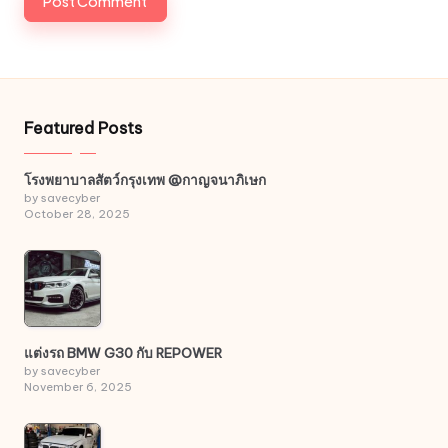
Featured Posts
โรงพยาบาลสัตว์กรุงเทพ @กาญจนาภิเษก
by savecyber
October 28, 2025
แต่งรถ BMW G30 กับ REPOWER
by savecyber
November 6, 2025