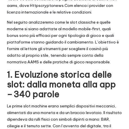
aams
, dove Httpscryptonews.Com elenca i provider con
licenza internazionale e le relative condizioni.
Nel seguito analizzeremo come le slot classiche e quelle
moderne si siano adattate al modello mobile‑first, quali
bonus sono più efficaci per ogni tipologia di gioco e quali
piattaforme stanno guidando il cambiamento. L’obiettivo è
fornire al lettore gli strumenti per scegliere il casinò più
adatto al proprio stile, tenendo sempre conto della
normativa AAMS e delle pratiche di gioco responsabile.
1. Evoluzione storica delle
slot: dalla moneta alla app
– 340 parole
Le prime slot machine erano semplici dispositivi meccanici,
alimentati da una moneta e da un braccio levatoio. Il risultato
dipendeva da rulli fisici con simboli dipinti a mano: BAR,
ciliegie e il temuto sette. Con l’avvento del digitale, tra il