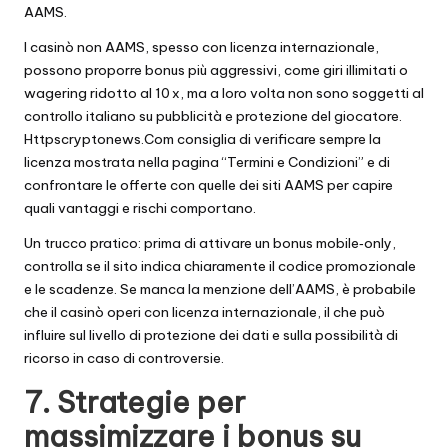
AAMS.
I casinò non AAMS, spesso con licenza internazionale,
possono proporre bonus più aggressivi, come giri illimitati o
wagering ridotto al 10 x, ma a loro volta non sono soggetti al
controllo italiano su pubblicità e protezione del giocatore.
Httpscryptonews.Com consiglia di verificare sempre la
licenza mostrata nella pagina “Termini e Condizioni” e di
confrontare le offerte con quelle dei siti AAMS per capire
quali vantaggi e rischi comportano.
Un trucco pratico: prima di attivare un bonus mobile‑only,
controlla se il sito indica chiaramente il codice promozionale
e le scadenze. Se manca la menzione dell’AAMS, è probabile
che il casinò operi con licenza internazionale, il che può
influire sul livello di protezione dei dati e sulla possibilità di
ricorso in caso di controversie.
7. Strategie per
massimizzare i bonus su