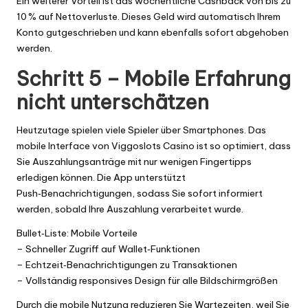
Ein weiterer Vorteil ist das wöchentliche Cashback von bis zu
10 % auf Nettoverluste. Dieses Geld wird automatisch Ihrem
Konto gutgeschrieben und kann ebenfalls sofort abgehoben
werden.
Schritt 5 – Mobile Erfahrung
nicht unterschätzen
Heutzutage spielen viele Spieler über Smartphones. Das
mobile Interface von Viggoslots Casino ist so optimiert, dass
Sie Auszahlungsanträge mit nur wenigen Fingertipps
erledigen können. Die App unterstützt
Push‑Benachrichtigungen, sodass Sie sofort informiert
werden, sobald Ihre Auszahlung verarbeitet wurde.
Bullet‑Liste: Mobile Vorteile
– Schneller Zugriff auf Wallet‑Funktionen
– Echtzeit‑Benachrichtigungen zu Transaktionen
– Vollständig responsives Design für alle Bildschirmgrößen
Durch die mobile Nutzung reduzieren Sie Wartezeiten, weil Sie