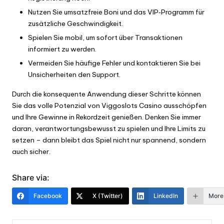
Nutzen Sie umsatzfreie Boni und das VIP‑Programm für
zusätzliche Geschwindigkeit.
Spielen Sie mobil, um sofort über Transaktionen
informiert zu werden.
Vermeiden Sie häufige Fehler und kontaktieren Sie bei
Unsicherheiten den Support.
Durch die konsequente Anwendung dieser Schritte können
Sie das volle Potenzial von Viggoslots Casino ausschöpfen
und Ihre Gewinne in Rekordzeit genießen. Denken Sie immer
daran, verantwortungsbewusst zu spielen und Ihre Limits zu
setzen – dann bleibt das Spiel nicht nur spannend, sondern
auch sicher.
Share via:
Facebook
X (Twitter)
LinkedIn
More