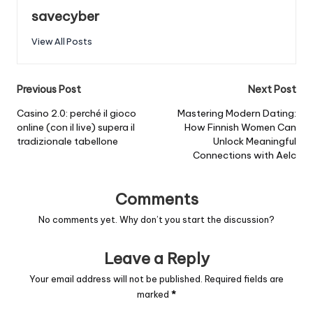
savecyber
View All Posts
Post
Previous Post
Next Post
navigation
Casino 2.0: perché il gioco
Mastering Modern Dating:
online (con il live) supera il
How Finnish Women Can
tradizionale tabellone
Unlock Meaningful
Connections with Aelc
Comments
No comments yet. Why don’t you start the discussion?
Leave a Reply
Your email address will not be published.
Required fields are
marked
*