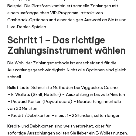
Beispiel. Die Plattform kombiniert schnelle Zahlungen mit
einem umfangreichen VIP‑Programm, attraktiven
Cashback‑Optionen und einer riesigen Auswahl an Slots und
Live‑Dealer‑Spielen.
Schritt 1 – Das richtige
Zahlungsinstrument wählen
Die Wahl der Zahlungsmethode ist entscheidend für die
Auszahlungsgeschwindigkeit. Nicht alle Optionen sind gleich
schnell.
Bullet‑Liste: Schnellste Methoden bei Viggoslots Casino
– E‑Wallets (Skrill, Neteller) – Auszahlung in bis zu 5 Minuten
– Prepaid‑Karten (Paysafecard) – Bearbeitung innerhalb
von 30 Minuten
– Kredit‑/Debitkarten – meist 1–2 Stunden, selten länger
Kredit‑ und Debitkarten sind weit verbreitet, aber für
sofortige Auszahlungen sollten Sie lieber ein E‑Wallet nutzen.