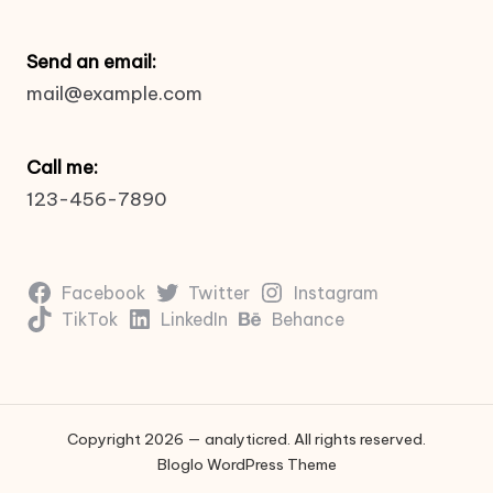
Send an email:
mail@example.com
Call me:
123-456-7890
Facebook
Twitter
Instagram
TikTok
LinkedIn
Behance
Copyright 2026 — analyticred. All rights reserved.
Bloglo WordPress Theme