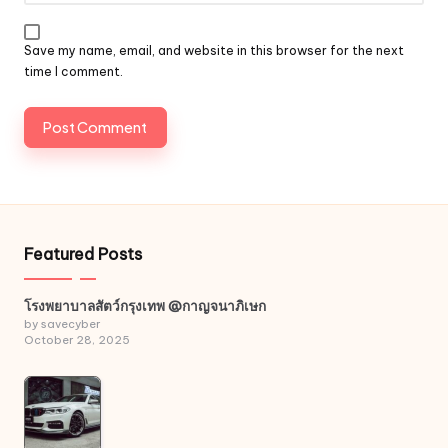
Save my name, email, and website in this browser for the next
time I comment.
Featured Posts
โรงพยาบาลสัตว์กรุงเทพ @กาญจนาภิเษก
by savecyber
October 28, 2025