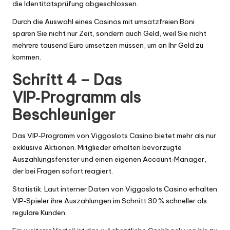
die Identitätsprüfung abgeschlossen.
Durch die Auswahl eines Casinos mit umsatzfreien Boni
sparen Sie nicht nur Zeit, sondern auch Geld, weil Sie nicht
mehrere tausend Euro umsetzen müssen, um an Ihr Geld zu
kommen.
Schritt 4 – Das
VIP‑Programm als
Beschleuniger
Das VIP‑Programm von Viggoslots Casino bietet mehr als nur
exklusive Aktionen. Mitglieder erhalten bevorzugte
Auszahlungsfenster und einen eigenen Account‑Manager,
der bei Fragen sofort reagiert.
Statistik: Laut interner Daten von Viggoslots Casino erhalten
VIP‑Spieler ihre Auszahlungen im Schnitt 30 % schneller als
reguläre Kunden.