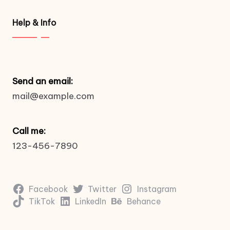
Help & Info
Send an email:
mail@example.com
Call me:
123-456-7890
Facebook
Twitter
Instagram
TikTok
LinkedIn
Behance