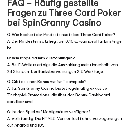
FAQ – Häufig gestellte
Fragen zu Three Card Poker
bei SpinGranny Casino
Q: Wie hoch ist der Mindesteinsatz bei Three Card Poker?
A: Der Mindesteinsatz liegt bei 0,10 €, was ideal für Einsteiger
ist.
Q: Wie lange dauern Auszahlungen?
A: Bei E‑Wallets erfolgt die Auszahlung meist innerhalb von
24 Stunden, bei Banküberweisungen 2‑5 Werktage.
Q: Gibt es einen Bonus nur für Tischspiele?
A: Ja, SpinGranny Casino bietet regelmäßig exklusive
Tischspiel‑Promotions, die über das Bonus‑Dashboard
abrufbar sind.
Q: Ist das Spiel auf Mobilgeräten verfügbar?
A: Vollständig. Die HTML5‑Version läuft ohne Verzögerungen
auf Android und iOS.