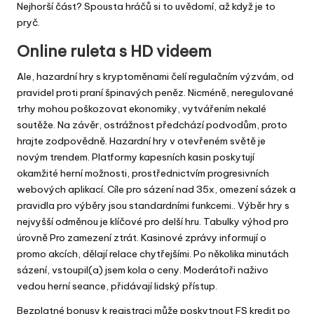
Nejhorší část? Spousta hráčů si to uvědomí, až když je to
pryč.
Online ruleta s HD videem
Ale, hazardní hry s kryptoměnami čelí regulačním výzvám, od
pravidel proti praní špinavých peněz. Nicméně, neregulované
trhy mohou poškozovat ekonomiky, vytvářením nekalé
soutěže. Na závěr, ostrážnost předchází podvodům, proto
hrajte zodpovědně. Hazardní hry v otevřeném světě je
novým trendem. Platformy kapesních kasin poskytují
okamžité herní možnosti, prostřednictvím progresivních
webových aplikací. Cíle pro sázení nad 35x, omezení sázek a
pravidla pro výběry jsou standardními funkcemi.. Výběr hry s
nejvyšší odměnou je klíčové pro delší hru. Tabulky výhod pro
úrovně Pro zamezení ztrát. Kasinové zprávy informují o
promo akcích, dělají relace chytřejšími. Po několika minutách
sázení, vstoupil(a) jsem kola o ceny. Moderátoři naživo
vedou herní seance, přidávají lidský přístup.
Bezplatné bonusy k registraci může poskytnout FS kredit po