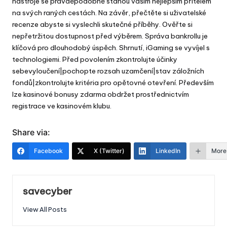
nástroje se pravděpodobně stanou vaším nejlepším přítelem
na svých raných cestách. Na závěr, přečtěte si uživatelské
recenze abyste si vyslechli skutečné příběhy. Ověřte si
nepřetržitou dostupnost před výběrem. Správa bankrollu je
klíčová pro dlouhodobý úspěch. Shrnutí, iGaming se vyvíjel s
technologiemi. Před povolením zkontrolujte účinky
sebevyloučení|pochopte rozsah uzamčení|stav záložních
fondů|zkontrolujte kritéria pro opětovné otevření. Především
lze kasinové bonusy zdarma obdržet prostřednictvím
registrace ve kasinovém klubu.
Share via:
Facebook
X (Twitter)
LinkedIn
More
savecyber
View All Posts