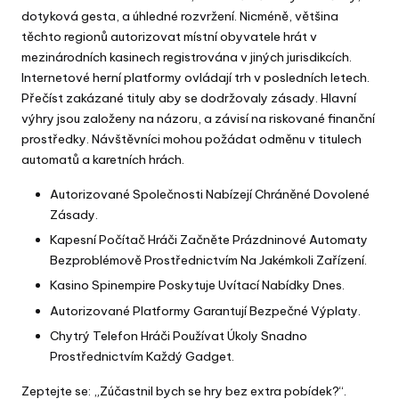
dotyková gesta, a úhledné rozvržení. Nicméně, většina
těchto regionů autorizovat místní obyvatele hrát v
mezinárodních kasinech registrována v jiných jurisdikcích.
Internetové herní platformy ovládají trh v posledních letech.
Přečíst zakázané tituly aby se dodržovaly zásady. Hlavní
výhry jsou založeny na názoru, a závisí na riskované finanční
prostředky. Návštěvníci mohou požádat odměnu v titulech
automatů a karetních hrách.
Autorizované Společnosti Nabízejí Chráněné Dovolené
Zásady.
Kapesní Počítač Hráči Začněte Prázdninové Automaty
Bezproblémově Prostřednictvím Na Jakémkoli Zařízení.
Kasino Spinempire Poskytuje Uvítací Nabídky Dnes.
Autorizované Platformy Garantují Bezpečné Výplaty.
Chytrý Telefon Hráči Používat Úkoly Snadno
Prostřednictvím Každý Gadget.
Zeptejte se: „Zúčastnil bych se hry bez extra pobídek?“.