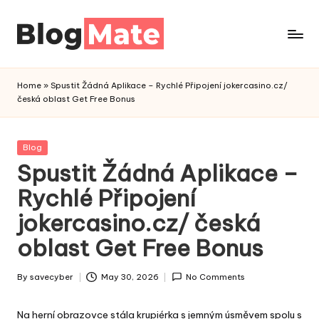
Skip
to
a
content
n
Home
»
Spustit Žádná Aplikace – Rychlé Připojení jokercasino.cz/
a
česká oblast Get Free Bonus
l
y
t
Posted
Blog
in
Spustit Žádná Aplikace –
i
c
Rychlé Připojení
r
jokercasino.cz/ česká
e
d
oblast Get Free Bonus
By
savecyber
May 30, 2026
No Comments
Posted
by
Na herní obrazovce stála krupiérka s jemným úsměvem spolu s