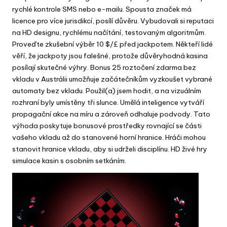
rychlé kontrole SMS nebo e-mailu. Spousta značek má
licence pro více jurisdikcí, posílí důvěru. Vybudovali si reputaci
na HD designu, rychlému načítání, testovaným algoritmům.
Proveďte zkušební výběr 10 $/£ před jackpotem. Někteří lidé
věří, že jackpoty jsou falešné, protože důvěryhodná kasina
posílají skutečné výhry. Bonus 25 roztočení zdarma bez
vkladu v Austrálii umožňuje začátečníkům vyzkoušet vybrané
automaty bez vkladu. Použil(a) jsem hodit, a na vizuálním
rozhraní byly umístěny tři slunce. Umělá inteligence vytváří
propagační akce na míru a zároveň odhaluje podvody. Tato
výhoda poskytuje bonusové prostředky rovnající se části
vašeho vkladu až do stanovené horní hranice. Hráči mohou
stanovit hranice vkladu, aby si udrželi disciplínu. HD živé hry
simulace kasin s osobním setkáním.