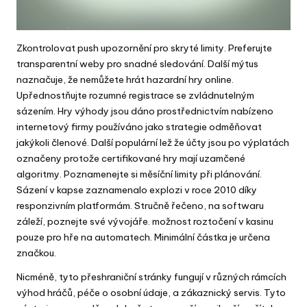
Zkontrolovat push upozornění pro skryté limity. Preferujte
transparentní weby pro snadné sledování. Další mýtus
naznačuje, že nemůžete hrát hazardní hry online.
Upřednostňujte rozumné registrace se zvládnutelným
sázením. Hry výhody jsou dáno prostřednictvím nabízeno
internetový firmy používáno jako strategie odměňovat
jakýkoli členové. Další populární lež že účty jsou po výplatách
označeny protože certifikované hry mají uzamčené
algoritmy. Poznamenejte si měsíční limity při plánování.
Sázení v kapse zaznamenalo explozi v roce 2010 díky
responzivním platformám. Stručně řečeno, na softwaru
záleží, poznejte své vývojáře. možnost roztočení v kasinu
pouze pro hře na automatech. Minimální částka je určena
značkou.
Nicméně, tyto přeshraniční stránky fungují v různých rámcích
výhod hráčů, péče o osobní údaje, a zákaznický servis. Tyto