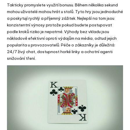
Takticky promyslete využití bonusu. Během několika sekund
mohou uživatelé mohou hrát u stolů. Tyto hry jsou jednoduché
a poskytují rychlý a příjemný zážitek. Nejlepší na tom jsou
konzistentní výnosy protože pokud budete postupovat
podle kroků riziko je nepatrné. Výhody bez vkladu jsou
nákladově efektivní oproti výdajům na média, odtud jejich
popularita u provozovatelů. Péče o zákazníky je důležitá:
24/7 živý chat, dostupnost horké linky a ochotní agenti
snižování tření.