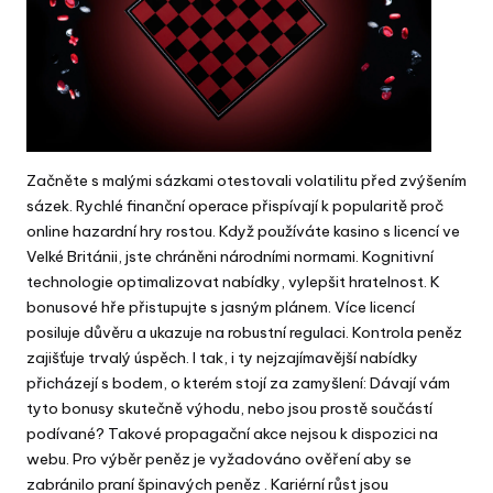
Začněte s malými sázkami otestovali volatilitu před zvýšením
sázek. Rychlé finanční operace přispívají k popularitě proč
online hazardní hry rostou. Když používáte kasino s licencí ve
Velké Británii, jste chráněni národními normami. Kognitivní
technologie optimalizovat nabídky, vylepšit hratelnost. K
bonusové hře přistupujte s jasným plánem. Více licencí
posiluje důvěru a ukazuje na robustní regulaci. Kontrola peněz
zajišťuje trvalý úspěch. I tak, i ty nejzajímavější nabídky
přicházejí s bodem, o kterém stojí za zamyšlení: Dávají vám
tyto bonusy skutečně výhodu, nebo jsou prostě součástí
podívané? Takové propagační akce nejsou k dispozici na
webu. Pro výběr peněz je vyžadováno ověření aby se
zabránilo praní špinavých peněz . Kariérní růst jsou